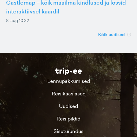
Castlemap – kõik maailma kindlused ja lossid
interaktiivsel kaardil
8. aug 10:32
Kõik uudised
Lennupakkumised
Reisikaaslased
Uudised
Reisipildid
Sisuturundus