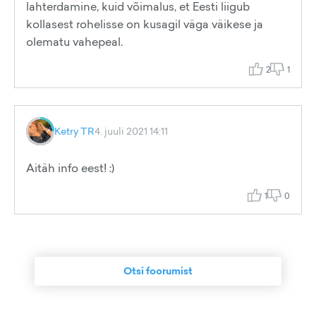
lahterdamine, kuid võimalus, et Eesti liigub
kollasest rohelisse on kusagil väga väikese ja
olematu vahepeal.
2
1
Ketry TR
4. juuli 2021 14:11
Aitäh info eest! :)
1
0
Otsi foorumist