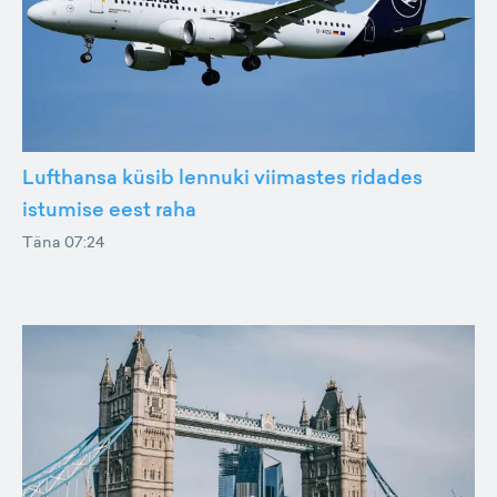
Lufthansa küsib lennuki viimastes ridades
istumise eest raha
Täna 07:24