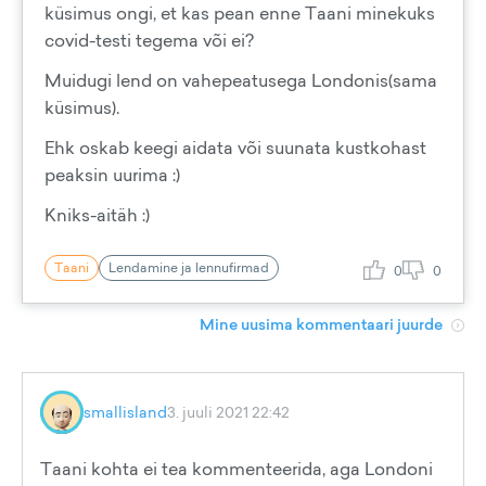
küsimus ongi, et kas pean enne Taani minekuks
covid-testi tegema või ei?
Muidugi lend on vahepeatusega Londonis(sama
küsimus).
Ehk oskab keegi aidata või suunata kustkohast
peaksin uurima :)
Kniks-aitäh :)
Taani
Lendamine ja lennufirmad
0
0
Mine uusima kommentaari juurde
smallisland
3. juuli 2021 22:42
Taani kohta ei tea kommenteerida, aga Londoni