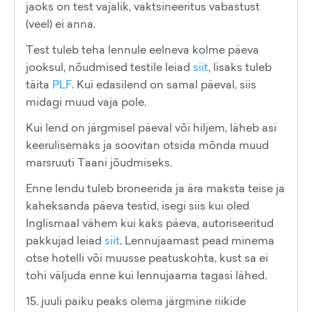
jaoks on test vajalik, vaktsineeritus vabastust
(veel) ei anna.
Test tuleb teha lennule eelneva kolme päeva
jooksul, nõudmised testile leiad
siit
, lisaks tuleb
täita
PLF
. Kui edasilend on samal päeval, siis
midagi muud vaja pole.
Kui lend on järgmisel päeval või hiljem, läheb asi
keerulisemaks ja soovitan otsida mõnda muud
marsruuti Taani jõudmiseks.
Enne lendu tuleb broneerida ja ära maksta teise ja
kaheksanda päeva testid, isegi siis kui oled
Inglismaal vähem kui kaks päeva, autoriseeritud
pakkujad leiad
siit
. Lennujaamast pead minema
otse hotelli või muusse peatuskohta, kust sa ei
tohi väljuda enne kui lennujaama tagasi lähed.
15. juuli paiku peaks olema järgmine riikide