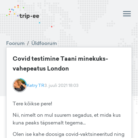
Foorum
/
Üldfoorum
Covid testimine Taani minekuks-
vahepeatus London
Ketry TR
3. juuli 2021 18:03
Tere kõikse pere!
Nii, nimelt on mul suurem segadus, et mida kus
kuna peaks täpsemalt tegema...
Olen ise kahe doosiga covid-vaktsineeritud ning