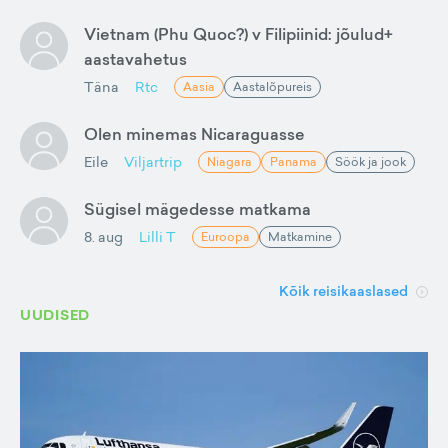
Vietnam (Phu Quoc?) v Filipiinid: jõulud+
aastavahetus
Täna
Rtc
Aasia
Aastalõpureis
Olen minemas Nicaraguasse
Eile
Viljartrip
Niagara
Panama
Söök ja jook
Sügisel mägedesse matkama
8. aug
Lilli T
Euroopa
Matkamine
Kõik reisikaaslased
UUDISED