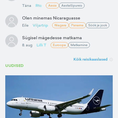
Täna
Rtc
Aasia
Aastalõpureis
Olen minemas Nicaraguasse
Eile
Viljartrip
Niagara
Panama
Söök ja jook
Sügisel mägedesse matkama
8. aug
Lilli T
Euroopa
Matkamine
Kõik reisikaaslased
UUDISED