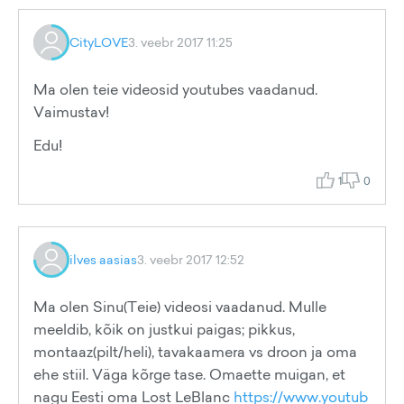
CityLOVE
3. veebr 2017 11:25
Ma olen teie videosid youtubes vaadanud.
Vaimustav!
Edu!
1
0
ilves aasias
3. veebr 2017 12:52
Ma olen Sinu(Teie) videosi vaadanud. Mulle
meeldib, kõik on justkui paigas; pikkus,
montaaz(pilt/heli), tavakaamera vs droon ja oma
ehe stiil. Väga kõrge tase. Omaette muigan, et
nagu Eesti oma Lost LeBlanc
https://www.youtub