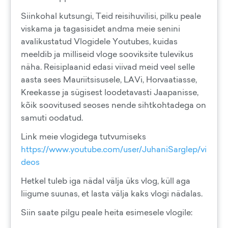
Siinkohal kutsungi, Teid reisihuvilisi, pilku peale
viskama ja tagasisidet andma meie senini
avalikustatud Vlogidele Youtubes, kuidas
meeldib ja milliseid vloge sooviksite tulevikus
näha. Reisiplaanid edasi viivad meid veel selle
aasta sees Mauriitsisusele, LAVi, Horvaatiasse,
Kreekasse ja sügisest loodetavasti Jaapanisse,
kõik soovitused seoses nende sihtkohtadega on
samuti oodatud.
Link meie vlogidega tutvumiseks
https://www.youtube.com/user/JuhaniSarglep/vi
deos
Hetkel tuleb iga nädal välja üks vlog, küll aga
liigume suunas, et lasta välja kaks vlogi nädalas.
Siin saate pilgu peale heita esimesele vlogile: