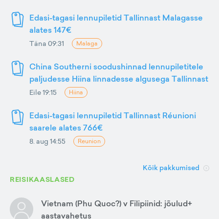
Edasi-tagasi lennupiletid Tallinnast Malagasse
alates 147€
Täna 09:31
Malaga
China Southerni soodushinnad lennupiletitele
paljudesse Hiina linnadesse algusega Tallinnast
Eile 19:15
Hiina
Edasi-tagasi lennupiletid Tallinnast Réunioni
saarele alates 766€
8. aug 14:55
Reunion
Kõik pakkumised
REISIKAASLASED
Vietnam (Phu Quoc?) v Filipiinid: jõulud+
aastavahetus