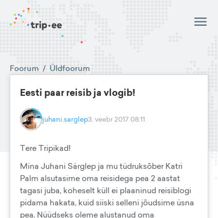
Foorum
/
Üldfoorum
Eesti paar reisib ja vlogib!
juhani.sarglep
3. veebr 2017 08:11
Tere Tripikad!
Mina Juhani Särglep ja mu tüdruksõber Katri
Palm alsutasime oma reisidega pea 2 aastat
tagasi juba, koheselt küll ei plaaninud reisiblogi
pidama hakata, kuid siiski selleni jõudsime üsna
pea. Nüüdseks oleme alustanud oma