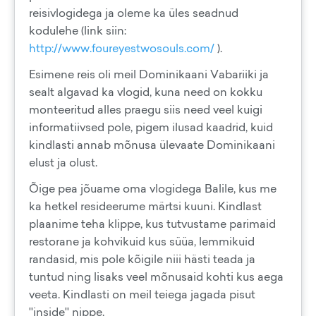
reisivlogidega ja oleme ka üles seadnud
kodulehe (link siin:
http://www.foureyestwosouls.com/
).
Esimene reis oli meil Dominikaani Vabariiki ja
sealt algavad ka vlogid, kuna need on kokku
monteeritud alles praegu siis need veel kuigi
informatiivsed pole, pigem ilusad kaadrid, kuid
kindlasti annab mõnusa ülevaate Dominikaani
elust ja olust.
Õige pea jõuame oma vlogidega Balile, kus me
ka hetkel resideerume märtsi kuuni. Kindlast
plaanime teha klippe, kus tutvustame parimaid
restorane ja kohvikuid kus süüa, lemmikuid
randasid, mis pole kõigile niii hästi teada ja
tuntud ning lisaks veel mõnusaid kohti kus aega
veeta. Kindlasti on meil teiega jagada pisut
''inside'' nippe.