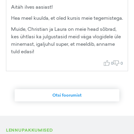
Aitäh ilves aasiast!
Hea meel kuulda, et oled kursis meie tegemistega.
Muide, Christian ja Laura on meie head sõbrad,
kes ühtlasi ka julgustasid meid väga vlogidele üle
minemast, igaljuhul super, et meeldib, anname
tuld edasi!
0
0
Otsi foorumist
LENNUPAKKUMISED