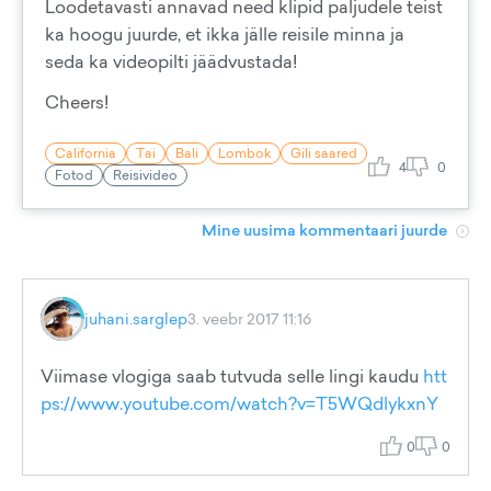
Loodetavasti annavad need klipid paljudele teist
ka hoogu juurde, et ikka jälle reisile minna ja
seda ka videopilti jäädvustada!
Cheers!
California
Tai
Bali
Lombok
Gili saared
4
0
Fotod
Reisivideo
Mine uusima kommentaari juurde
juhani.sarglep
3. veebr 2017 11:16
Viimase vlogiga saab tutvuda selle lingi kaudu
htt
ps://www.youtube.com/watch?v=T5WQdlykxnY
0
0