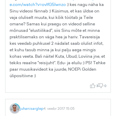
e.com/watch?v=ovlfG5Iwnzo
:) kes nagu näha ka
Sinu videosi fännab :) Küsimus, et kas üldse on
vaja oluliselt muuta, kui kõik töötab ja Teile
omane? Samas kui praegu on videod selline
mõnusad "elustiilikad", siis Sinu mõte et minna
praktilisemaks on väga hea ja hariv. Tavareisija
kes veedab puhkusel 2 nädalat saab olulist infot,
et kuhu tasub minna ja kui palju aega mingis
kohas veeta. Bali näitel Kuta, Ubud, Loviina jne, et
tekiks reaalne "reisijuht". Edu- ja eluilu :) PS! Tehke
paar muusikavideot ka juurde, NOEPi Golden
ülipositiivne :)
3
0
juhanisarglep
4. veebr 2017 15:05