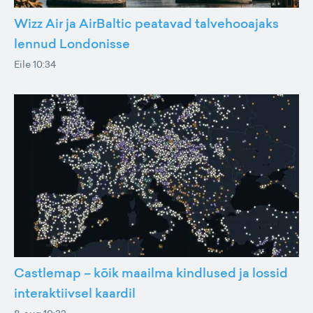
Wizz Air ja AirBaltic peatavad talvehooajaks
lennud Londonisse
Eile 10:34
Castlemap – kõik maailma kindlused ja lossid
interaktiivsel kaardil