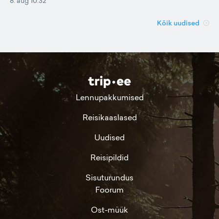
8. aug 10:32
Kõik uudised
Lennupakkumised
Reisikaaslased
Uudised
Reisipildid
Sisuturundus
Foorum
Ost-müük