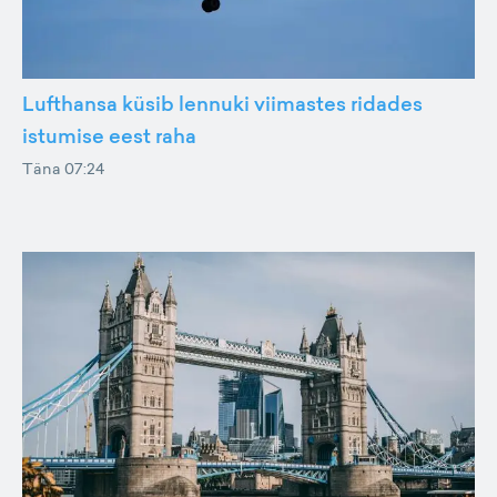
Lufthansa küsib lennuki viimastes ridades
istumise eest raha
Täna 07:24