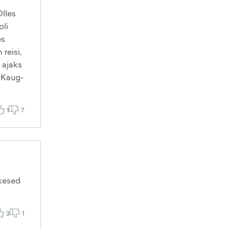
Olles
oli
es
reisi,
 ajaks
 Kaug-
1
7
ikesed
3
1