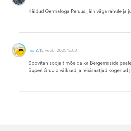
Käidud Germaloga Peruus, jäin väga rahule ja j
mari5
15. veebr 2025 16:03
Soovitan soojalt mõelda ka Bergerreiside peal
Super! Grupid väiksed ja reisisaatjad kogenud j