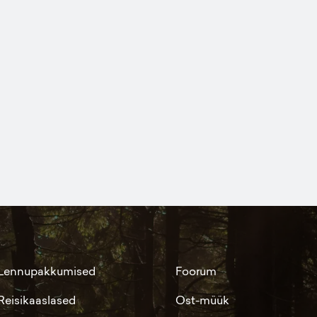
Lennupakkumised
Foorum
Reisikaaslased
Ost-müük