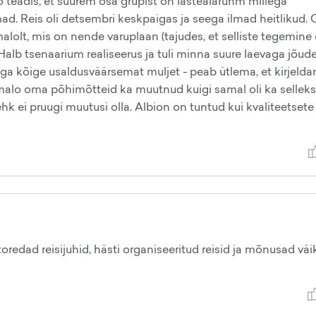
teadis, et suurem osa grupist on lasteaiarühm millega
. Reis oli detsembri keskpaigas ja seega ilmad heitlikud. 
alolt, mis on nende varuplaan (tajudes, et selliste tegemine 
 Halb tsenaarium realiseerus ja tuli minna suure laevaga jõud
ga kõige usaldusväärsemat muljet - peab ütlema, et kirjeldan 
alo oma põhimõtteid ka muutnud kuigi samal oli ka selleks
ei pruugi muutusi olla. Albion on tuntud kui kvaliteetsete
oredad reisijuhid, hästi organiseeritud reisid ja mõnusad vä