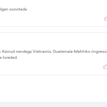
ulgen soovitada
e. Käinud nendega Vietnamis, Guatemala-Mehhiko ringreisid
a toredad.