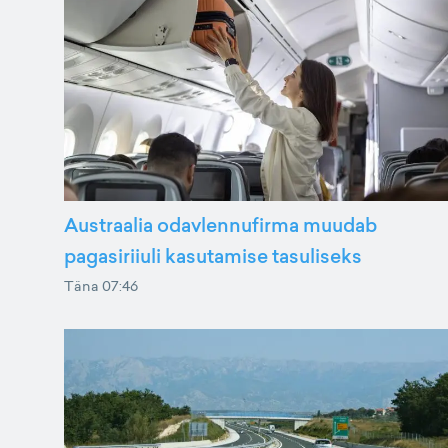
Austraalia odavlennufirma muudab
pagasiriiuli kasutamise tasuliseks
Täna 07:46