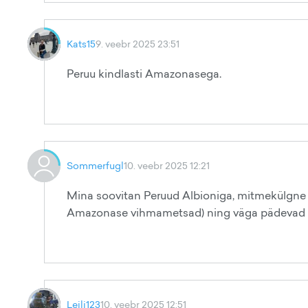
Kats15
9. veebr 2025 23:51
Peruu kindlasti Amazonasega.
Sommerfugl
10. veebr 2025 12:21
Mina soovitan Peruud Albioniga, mitmekülgne 
Amazonase vihmametsad) ning väga pädevad re
Leili123
10. veebr 2025 12:51