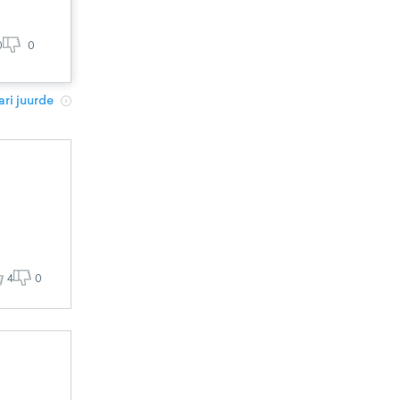
0
0
ri juurde
4
0