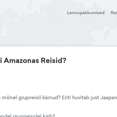
Lennupakkumised
Re
õi Amazonas Reisid?
mõnel grupireisil käinud? Eriti huvitab just Jaapan
ndel grupireisidel käib?