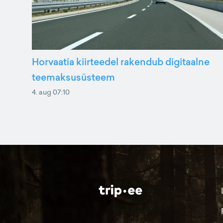
Horvaatia kiirteedel rakendub digitaalne
teemaksusüsteem
4. aug 07:10