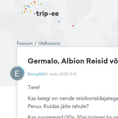
Foorum
/
Üldfoorum
Germalo, Albion Reisid v
Emmy006
9. veebr 2025 17:41
Tere!
Kas keegi on nende reisikorraldajatega 
Peruu. Kuidas jäite rahule?
Kas nooremaid (20+, 30+) inimesi ka ne