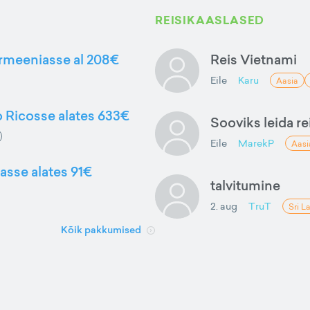
REISIKAASLASED
Armeeniasse al 208€
Reis Vietnami
Eile
Karu
Aasia
to Ricosse alates 633€
Sooviks leida rei
Eile
MarekP
Aasi
gasse alates 91€
talvitumine
2. aug
TruT
Sri L
Kõik pakkumised