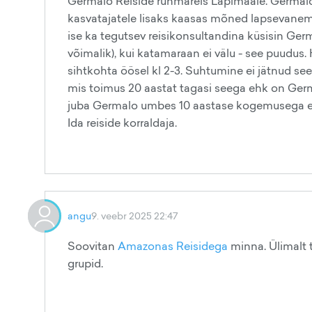
Germalo Reiside rühmareis Lapimaale. Germalo 
kasvatajatele lisaks kaasas mõned lapsevanemad
ise ka tegutsev reisikonsultandina küsisin Germ
võimalik), kui katamaraan ei välu - see puudus.
sihtkohta öösel kl 2-3. Suhtumine ei jätnud see
mis toimus 20 aastat tagasi seega ehk on Germ
juba Germalo umbes 10 aastase kogemusega ehk 
Ida reiside korraldaja.
angu
9. veebr 2025 22:47
Soovitan
Amazonas Reisidega
minna. Ülimalt t
grupid.