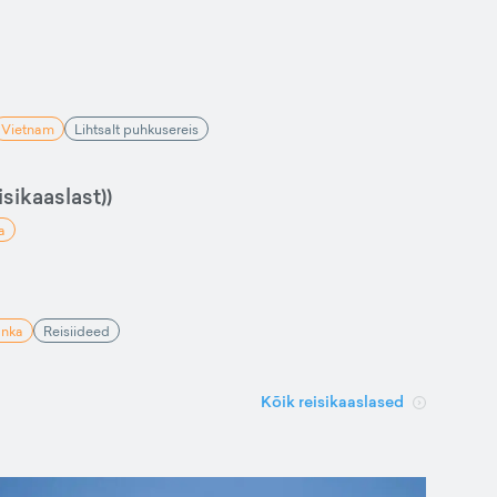
Vietnam
Lihtsalt puhkusereis
sikaaslast))
a
anka
Reisiideed
Kõik reisikaaslased