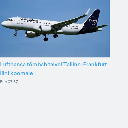
Lufthansa tõmbab talvel Tallinn-Frankfurt
liini koomale
Eile 07:37