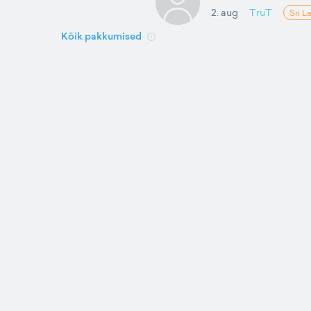
2. aug
TruT
Sri L
Kõik pakkumised