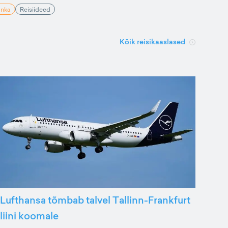
anka
Reisiideed
Kõik reisikaaslased
Lufthansa tõmbab talvel Tallinn-Frankfurt
liini koomale