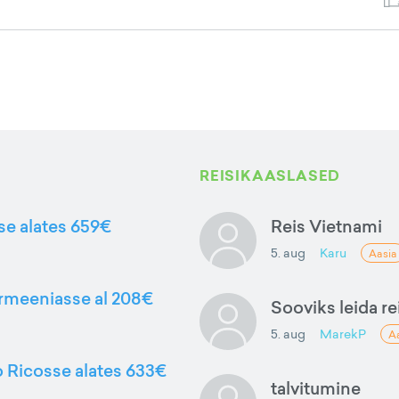
REISIKAASLASED
sse alates 659€
Reis Vietnami
5. aug
Karu
Aasia
Armeeniasse al 208€
Sooviks leida rei
5. aug
MarekP
A
to Ricosse alates 633€
talvitumine