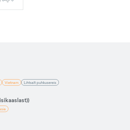
Vietnam
Lihtsalt puhkusereis
sikaaslast))
asia