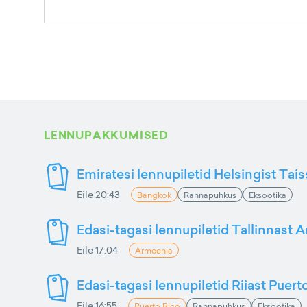
LENNUPAKKUMISED
Emiratesi lennupiletid Helsingist Tai
Eile 20:43
Bangkok
Rannapuhkus
Eksootika
Edasi-tagasi lennupiletid Tallinnast 
Eile 17:04
Armeenia
Edasi-tagasi lennupiletid Riiast Puer
Eile 16:55
Puerto Rico
Rannapuhkus
Eksootika