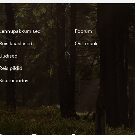
Lennupakkumised
Foorum
Reisikaaslased
Ost-müük
Uudised
Reisipildid
Sisuturundus