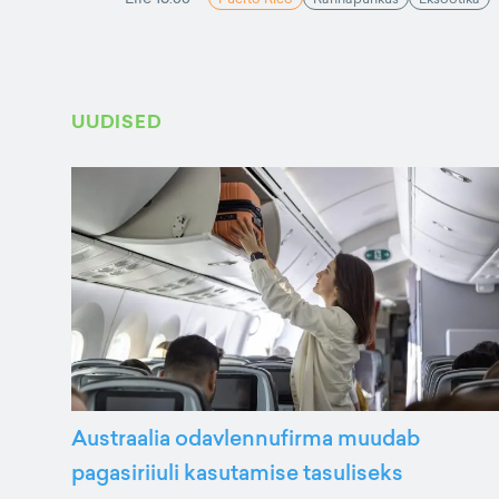
UUDISED
Austraalia odavlennufirma muudab
pagasiriiuli kasutamise tasuliseks