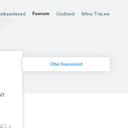
Foorum
Minu Trip.ee
isikaaslased
Uudised
Otsi foorumist
lt
0
0