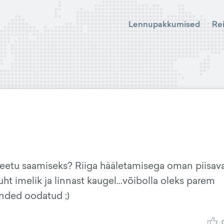
Lennupakkumised
Re
Leetu saamiseks? Riiga hääletamisega oman piisava
ht imelik ja linnast kaugel...võibolla oleks parem
nded oodatud ;)