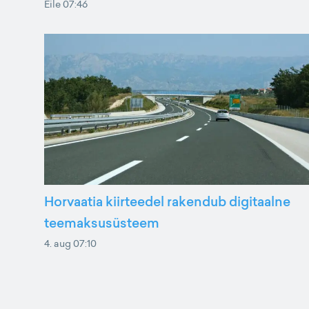
Eile 07:46
Horvaatia kiirteedel rakendub digitaalne
teemaksusüsteem
4. aug 07:10