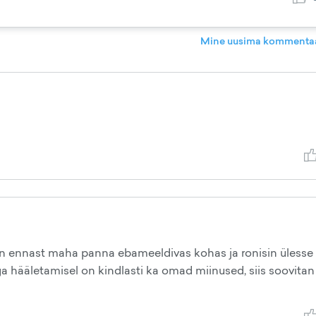
Mine uusima kommentaa
sin ennast maha panna ebameeldivas kohas ja ronisin ülesse
diga hääletamisel on kindlasti ka omad miinused, siis soovitan