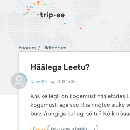
Foorum
/
Üldfoorum
Häälega Leetu?
Marx01
8. aug 2013 16:30
Kas kellegil on kogemust hääletades 
kogemust, aga see Riia ringtee siuke su
bussi/rongiga kuhugi sõita? Kõik nõua
Kaunas
Seljakotireis ja hääletamine