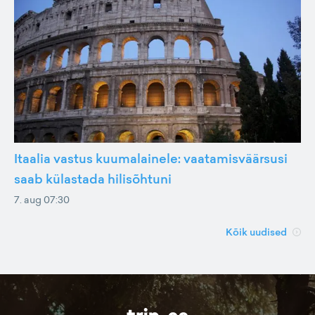
Itaalia vastus kuumalainele: vaatamisväärsusi
saab külastada hilisõhtuni
7. aug 07:30
Kõik uudised