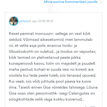
Mine uusima kommentaari juurde
urmoo
4. apr 2018 18:01
Keset parimat monsuuni- sellega on vast kõik
öeldud. Võimsad äikesetormid, meri lammutab
nii, et vette asja pole, enamus toidu- ja
lõbustuskohti on suletud... ja loodus on vapustav,
kõik taimed on plahvatanud peale pikka
kuivaperioodi kasvu, tolm on majadelt ja puudelt
maha pestud, kohati ei suuda vesi nii kiiresti ära
voolata kui teda peale tuleb, siis tänavad upuvad.
Kui veab, siis võib juhtuda pool päeva ka kuiva
ilma. Täiesti erinev Goa võrreldes talvisega. Lõuna
Goa osas olen pessimistlik- isegi Calangutes on
söögikohtade valik väga kokku kuivanud...