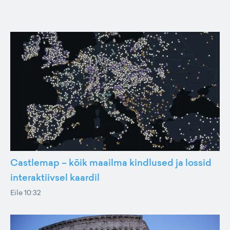
Castlemap – kõik maailma kindlused ja lossid
interaktiivsel kaardil
Eile 10:32