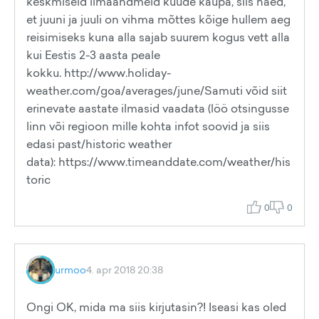
keskmiseid ilmaandmeid kuude kaupa, siis näed,
et juuni ja juuli on vihma mõttes kõige hullem aeg
reisimiseks kuna alla sajab suurem kogus vett alla
kui Eestis 2-3 aasta peale
kokku. http://www.holiday-
weather.com/goa/averages/june/Samuti võid siit
erinevate aastate ilmasid vaadata (löö otsingusse
linn või regioon mille kohta infot soovid ja siis
edasi past/historic weather
data): https://www.timeanddate.com/weather/his
toric
0
0
urmoo
4. apr 2018 20:38
Ongi OK, mida ma siis kirjutasin?! Iseasi kas oled