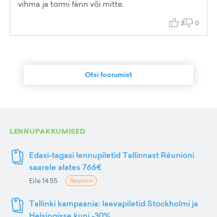
vihma ja tormi fänn või mitte.
2
0
Otsi foorumist
LENNUPAKKUMISED
Edasi-tagasi lennupiletid Tallinnast Réunioni
saarele alates 766€
Eile 14:55
Reunion
Tallinki kampaania: laevapiletid Stockholmi ja
Helsingisse kuni -30%