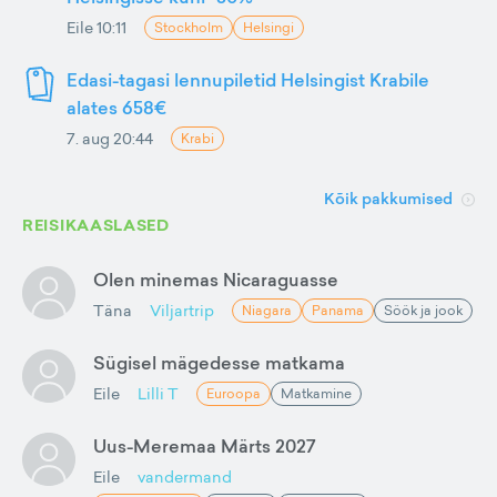
Eile 10:11
Stockholm
Helsingi
Edasi-tagasi lennupiletid Helsingist Krabile
alates 658€
7. aug 20:44
Krabi
Kõik pakkumised
REISIKAASLASED
Olen minemas Nicaraguasse
Täna
Viljartrip
Niagara
Panama
Söök ja jook
Sügisel mägedesse matkama
Eile
Lilli T
Euroopa
Matkamine
Uus-Meremaa Märts 2027
Eile
vandermand