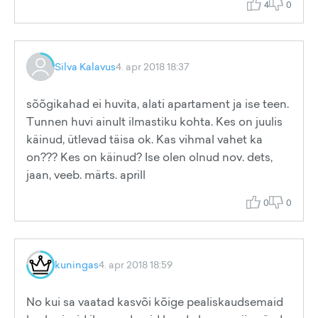
4
0
Silva Kalavus
4. apr 2018 18:37
sõõgikahad ei huvita, alati apartament ja ise teen.
Tunnen huvi ainult ilmastiku kohta. Kes on juulis
käinud, ütlevad täisa ok. Kas vihmal vahet ka
on??? Kes on käinud? Ise olen olnud nov. dets,
jaan, veeb. märts. aprill
0
0
kuningas
4. apr 2018 18:59
No kui sa vaatad kasvõi kõige pealiskaudsemaid