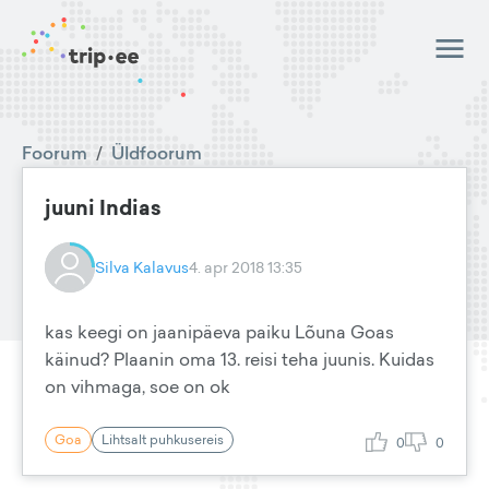
Foorum
/
Üldfoorum
juuni Indias
Silva Kalavus
4. apr 2018 13:35
kas keegi on jaanipäeva paiku Lõuna Goas
käinud? Plaanin oma 13. reisi teha juunis. Kuidas
on vihmaga, soe on ok
Goa
Lihtsalt puhkusereis
0
0