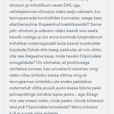
ohutum ja mõistlikum saata DHL-iga,
vahelejäämise võimalus oleks palju väiksem, kui
lennujaamade kontrollides konnates, seega taas
ebatõenäoline. Kopeeritud krediitkaardid? Sama
jutt- ohutum ja odavam oleks kaardi sisu saata
kasvõi meiliga ja siis enne kontode tühjendamist
kohalikel nobenäppudel lasta kaardi toorikutele
kirjutada.Oskab ehk keegi pakkuda, et mis võiks
olla see illegaalne kaup, mida tasuks Filipiinidele
smugeldada? On võimalus, et postitusega
otsitakse inimesi, kes sinnakanti reisimas ning
oleks nõus ümbriku kaasa võtma ning et
lennujaamas ümbrikku üle andes palutakse
ootamatult võtta pruudi jaoks kaasa kilone pakk
piimapulbriga sündiva lapse jaoks.... aga ikkagi-
mis see imeasi oleks, mida peaks nõnda kõveraid
teid pidi Filipiinidele toimetada? Minu mõistus
küll ei suuda välja mõelda.