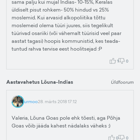
sama palju kui mujal Indias- 10-15%, Keralas
üldiselt pisut rohkem- 50% hindud vs 25%
moslemid. Kui arvasid alkopoliitika tõttu
moslemeid olema tüüri juures, siis tegelikult
tüürivad osariiki (või vähemalt tüürisid veel paar
aastat tagasi) hoopis kommunistid, kes teada-
tuntud rahva tervise eest hoolitsejad :P
1
0
Aastavahetus Lõuna-Indias
Üldfoorum
urmoo
28. märts 2018 17:12
Valeria, Lõuna Goas pole ehk tõesti, aga Põhja
Goas võib jääda kahest nädalaks väheks :)
0
0