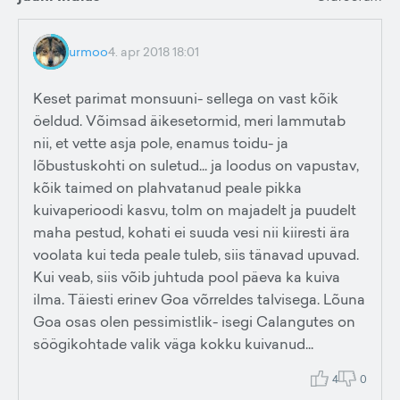
urmoo
4. apr 2018 18:01
Keset parimat monsuuni- sellega on vast kõik
öeldud. Võimsad äikesetormid, meri lammutab
nii, et vette asja pole, enamus toidu- ja
lõbustuskohti on suletud... ja loodus on vapustav,
kõik taimed on plahvatanud peale pikka
kuivaperioodi kasvu, tolm on majadelt ja puudelt
maha pestud, kohati ei suuda vesi nii kiiresti ära
voolata kui teda peale tuleb, siis tänavad upuvad.
Kui veab, siis võib juhtuda pool päeva ka kuiva
ilma. Täiesti erinev Goa võrreldes talvisega. Lõuna
Goa osas olen pessimistlik- isegi Calangutes on
söögikohtade valik väga kokku kuivanud...
4
0