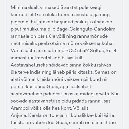
Minimaalselt viimased 5 aastat pole keegi
kurtnud, et Goa oleks hõreda asustusega ning
pigemini hüljatakse harjunud paiku ja otsitakse
pisut rahulikumaid :p Baga-Calangute-Candolim
rannaala on päris üle võlli ning rannamõnude
nautimiseks peab otsima mõne vaiksema koha.
Vana aasta ära saatmine BCC ribal? Sõltub, kui 4
inimest ruutmeetril sobib, siis küll.
Aastavahetuseks sõidavad sinna kokku rahvas
üle terve India ning läheb päris kitsaks. Samas on
alati võimalik leida mõni vaiksem piirkond nii
põhja- kui lõuna Goas, aga sealsetest
aastavahetuse pidudest ei oska midagi arvata. Kui
soovida aastavahetuse pidu pidada rannal, siis
Arambol võiks olla hea koht. Või siis
Anjuna. Kerala on tore ja nii kohalikke- kui lääne
turiste on vähem kui Goas, samuti on üsna lihtne