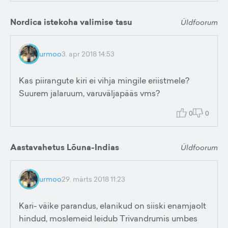
Nordica istekoha valimise tasu
Üldfoorum
urmoo
3. apr 2018 14:53
Kas piirangute kiri ei vihja mingile eriistmele?
Suurem jalaruum, varuväljapääs vms?
0
0
Aastavahetus Lõuna-Indias
Üldfoorum
urmoo
29. märts 2018 11:23
Kari- väike parandus, elanikud on siiski enamjaolt
hindud, moslemeid leidub Trivandrumis umbes