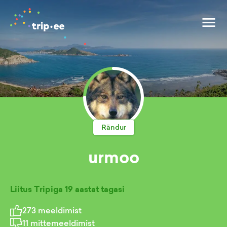
Rändur
urmoo
Liitus Tripiga
19 aastat tagasi
273
meeldimist
11
mittemeeldimist