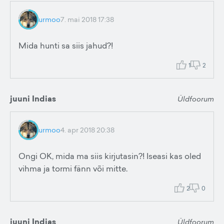
urmoo
7. mai 2018 17:38
Mida hunti sa siis jahud?!
1
2
juuni Indias
Üldfoorum
urmoo
4. apr 2018 20:38
Ongi OK, mida ma siis kirjutasin?! Iseasi kas oled
vihma ja tormi fänn või mitte.
2
0
juuni Indias
Üldfoorum