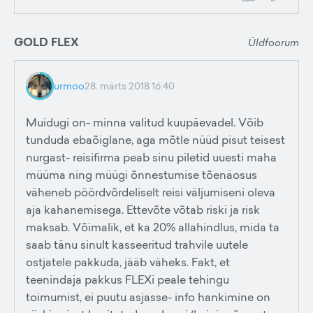
GOLD FLEX
Üldfoorum
urmoo
28. märts 2018 16:40
Muidugi on- minna valitud kuupäevadel. Võib
tunduda ebaõiglane, aga mõtle nüüd pisut teisest
nurgast- reisifirma peab sinu piletid uuesti maha
müüma ning müügi õnnestumise tõenäosus
väheneb pöördvõrdeliselt reisi väljumiseni oleva
aja kahanemisega. Ettevõte võtab riski ja risk
maksab. Võimalik, et ka 20% allahindlus, mida ta
saab tänu sinult kasseeritud trahvile uutele
ostjatele pakkuda, jääb väheks. Fakt, et
teenindaja pakkus FLEXi peale tehingu
toimumist, ei puutu asjasse- info hankimine on