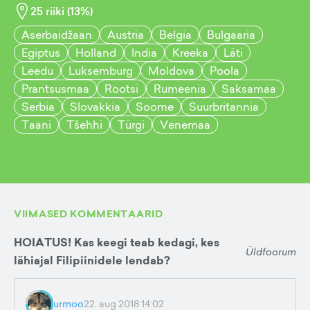
25
riiki (
13
%)
Aserbaidžaan
Austria
Belgia
Bulgaaria
Egiptus
Holland
India
Kreeka
Läti
Leedu
Luksemburg
Moldova
Poola
Prantsusmaa
Rootsi
Rumeenia
Saksamaa
Serbia
Slovakkia
Soome
Suurbritannia
Taani
Tšehhi
Türgi
Venemaa
VIIMASED KOMMENTAARID
HOIATUS! Kas keegi teab kedagi, kes
Üldfoorum
lähiajal Filipiinidele lendab?
urmoo
22. aug 2018 14:02