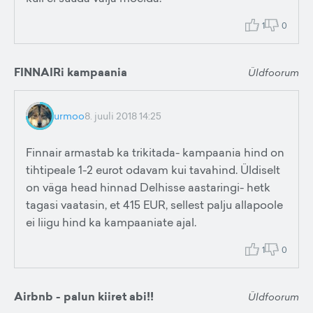
1
0
FINNAIRi kampaania
Üldfoorum
urmoo
8. juuli 2018 14:25
Finnair armastab ka trikitada- kampaania hind on
tihtipeale 1-2 eurot odavam kui tavahind. Üldiselt
on väga head hinnad Delhisse aastaringi- hetk
tagasi vaatasin, et 415 EUR, sellest palju allapoole
ei liigu hind ka kampaaniate ajal.
1
0
Airbnb - palun kiiret abi!!
Üldfoorum