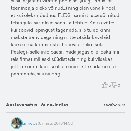
siiski asjast huvitatud poole asi (kuigi- nõus, et
teenindaja oleks võinud...) ning olen üsna kindel,
et kui oleks nõudnud FLEXi lisamist juba sõlmitud
tehingule, siis oleks seda ka tehtud. Kokkuvõte:
kui soovid lepingust taganeda, siis tuleb kinni
maksta trahvidega ning mitte otsida kavalaid
käike oma kohustustest kõrvale hiilimiseks.
Pealegi- selle info baasil, mida jagasid, ei oska ma
reisifirmat milleski süüdistada ning kui viisakas
jutt ja kommikarp sealsete inimeste südameid ei
pehmenda, siis nii ongi.
6
0
Aastavahetus Lõuna-Indias
Üldfoorum
urmoo
28. märts 2018 14:50