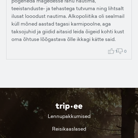
põgeneda mägedesse rahu nautima,
teeistanduste- ja tehastega tutvuma ning lihtsalt
ilusat looodust nautima. Alkopoliitika oli sealmail
küll mõned aastad tagasi karmipoolne, aga
taksojuhid ja giidid aitasid leida õigeid kohti kust
oma õhtuse lõõgastava õlle ikkagi kätte said.
1
0
Lennupakkumised
Reisikaaslased