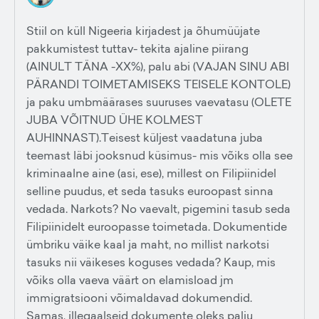
Stiil on küll Nigeeria kirjadest ja õhumüüjate
pakkumistest tuttav- tekita ajaline piirang
(AINULT TÄNA -XX%), palu abi (VAJAN SINU ABI
PÄRANDI TOIMETAMISEKS TEISELE KONTOLE)
ja paku umbmäärases suuruses vaevatasu (OLETE
JUBA VÕITNUD ÜHE KOLMEST
AUHINNAST).Teisest küljest vaadatuna juba
teemast läbi jooksnud küsimus- mis võiks olla see
kriminaalne aine (asi, ese), millest on Filipiinidel
selline puudus, et seda tasuks euroopast sinna
vedada. Narkots? No vaevalt, pigemini tasub seda
Filipiinidelt euroopasse toimetada. Dokumentide
ümbriku väike kaal ja maht, no millist narkotsi
tasuks nii väikeses koguses vedada? Kaup, mis
võiks olla vaeva väärt on elamisload jm
immigratsiooni võimaldavad dokumendid.
Samas, illegaalseid dokumente oleks palju