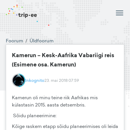
Foorum
/
Üldfoorum
Kamerun – Kesk-Aafrika Vabariigi reis
(Esimene osa. Kamerun)
Inkognito
23. mai 2018 07:59
Kamerun oli minu teine riik Aafrikas mis
külastasin 2015. aasta detsembris.
Sõidu planeerimine:
Kõige raskem etapp sõidu planeerimises oli leida