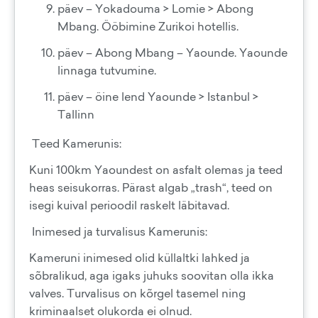
päev – Yokadouma > Lomie > Abong
Mbang. Ööbimine Zurikoi hotellis.
päev – Abong Mbang – Yaounde. Yaounde
linnaga tutvumine.
päev – öine lend Yaounde > Istanbul >
Tallinn
Teed Kamerunis:
Kuni 100km Yaoundest on asfalt olemas ja teed
heas seisukorras. Pärast algab „trash“, teed on
isegi kuival perioodil raskelt läbitavad.
Inimesed ja turvalisus Kamerunis:
Kameruni inimesed olid küllaltki lahked ja
sõbralikud, aga igaks juhuks soovitan olla ikka
valves. Turvalisus on kõrgel tasemel ning
kriminaalset olukorda ei olnud.