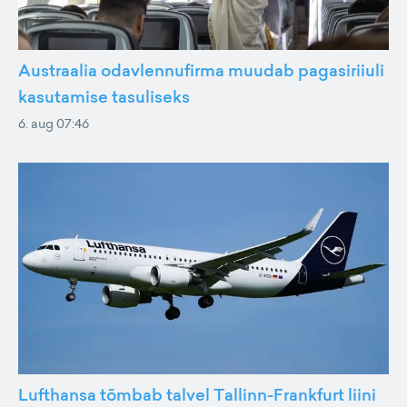
Austraalia odavlennufirma muudab pagasiriiuli
kasutamise tasuliseks
6. aug 07:46
Lufthansa tõmbab talvel Tallinn-Frankfurt liini