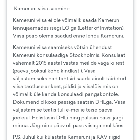
Kameruni viisa saamine:
Kameruni viisa ei ole võimalik saada Kameruni
lennujaamades isegi LOIga (Letter of Invitation).
Viisa peab olema saadud enne lendu Kameruni.
Kameruni viisa saamiseks võtsin ühendust
Kameruni konsulaadiga Stockholmis. Konsulaat
vähemalt 2015 aastal vastas meilide väga kiiresti
(päeva jooksul kohe kindlasti). Viisa
väljastamiseks nad tahtsid saada ainult täidetud
viisa taotluse ankeet, pildid ja viisalõiv mis on
võimalik üle kanda konsulaadi pangakontole.
Dokumendid koos passiga saatsin DHLga. Viisa
väljastamise teatis tuli e-meilie teise päeva
jooksul. Helistasin DHLi ning palusin passi järgi
minna. Järgmine päev oli pass viisaga mul käes.
P.S. Juhul kui külastate Kameruni ja KAV riigid