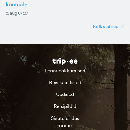
koomale
5. aug 07:37
Kõik uudised
Lennupakkumised
Reisikaaslased
Uudised
Reisipildid
Sisuturundus
Foorum