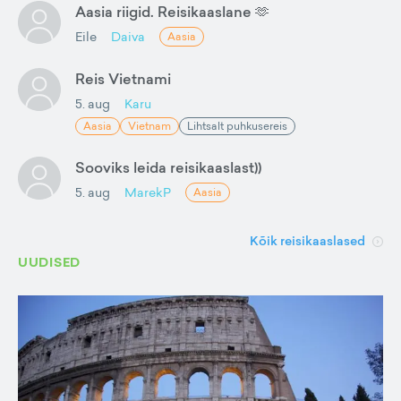
Aasia riigid. Reisikaaslane 🫶
Eile
Daiva
Aasia
Reis Vietnami
5. aug
Karu
Aasia
Vietnam
Lihtsalt puhkusereis
Sooviks leida reisikaaslast))
5. aug
MarekP
Aasia
Kõik reisikaaslased
UUDISED