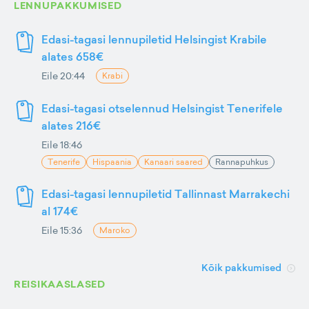
LENNUPAKKUMISED
Edasi-tagasi lennupiletid Helsingist Krabile
alates 658€
Eile 20:44
Krabi
Edasi-tagasi otselennud Helsingist Tenerifele
alates 216€
Eile 18:46
Tenerife
Hispaania
Kanaari saared
Rannapuhkus
Edasi-tagasi lennupiletid Tallinnast Marrakechi
al 174€
Eile 15:36
Maroko
Kõik pakkumised
REISIKAASLASED