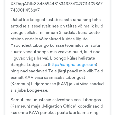
X3DagA&ll=3.8455944815343734%2C11.409867
743901145&z=7
Juhul kui keegi otsustab säästa raha ning teha
antud reis iseseisvalt: see on täitsa võimalik kuid
varuge selleks miinimum 3 nädalat kuna peate
otsima endale võimalused kuidas liigute
Yaoundest Libongo külasse (võimalus on sõita
suurte veoautodega mis veavad puud, kuid nad
liiguvad väga harva). Libongo külas helistate
Sangha Lodge-sse (
http://sanghalodge.com
)
ning nad saadavad Teie järgi paadi mis viib Teid
esmalt KAV viisa saamiseks Libongost
(Kamerun) Lidjombosse (KAV) ja kui viisa saadud
siis juba Lodge-sse.
Samuti ma unustasin salvestada veel Libongos
(Kamerun) maja „Migration Office“ koordinaadid
kus enne KAVi panekut peate läbi käima ning