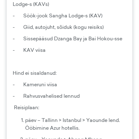
Lodge-s (KAVs)
- Söök-jook Sangha Lodge-s (KAV)
- Giid, autojuht, sõiduk (kogu reisiks)
- Sissepääsud Dzanga Bay ja Bai Hokou-sse
- KAV viisa
Hind ei sisaldanud:
- Kameruni viisa
- Rahvusvahelised lennud
Reisiplaan:
päev – Tallinn > Istanbul > Yaounde lend.
Ööbimine Azur hotellis.