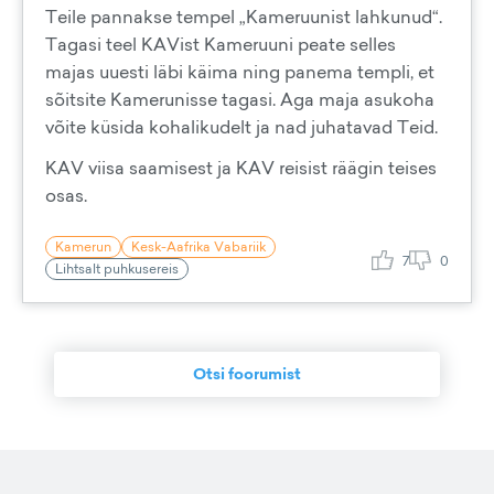
Teile pannakse tempel „Kameruunist lahkunud“.
Tagasi teel KAVist Kameruuni peate selles
majas uuesti läbi käima ning panema templi, et
sõitsite Kamerunisse tagasi. Aga maja asukoha
võite küsida kohalikudelt ja nad juhatavad Teid.
KAV viisa saamisest ja KAV reisist räägin teises
osas.
Kamerun
Kesk-Aafrika Vabariik
7
0
Lihtsalt puhkusereis
Otsi foorumist