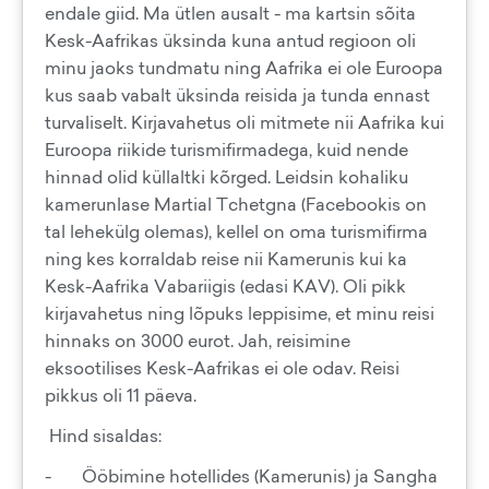
endale giid. Ma ütlen ausalt - ma kartsin sõita
Kesk-Aafrikas üksinda kuna antud regioon oli
minu jaoks tundmatu ning Aafrika ei ole Euroopa
kus saab vabalt üksinda reisida ja tunda ennast
turvaliselt. Kirjavahetus oli mitmete nii Aafrika kui
Euroopa riikide turismifirmadega, kuid nende
hinnad olid küllaltki kõrged. Leidsin kohaliku
kamerunlase Martial Tchetgna (Facebookis on
tal lehekülg olemas), kellel on oma turismifirma
ning kes korraldab reise nii Kamerunis kui ka
Kesk-Aafrika Vabariigis (edasi KAV). Oli pikk
kirjavahetus ning lõpuks leppisime, et minu reisi
hinnaks on 3000 eurot. Jah, reisimine
eksootilises Kesk-Aafrikas ei ole odav. Reisi
pikkus oli 11 päeva.
Hind sisaldas:
- Ööbimine hotellides (Kamerunis) ja Sangha