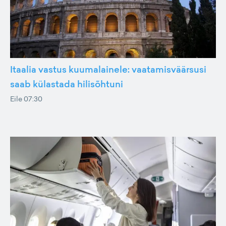
Itaalia vastus kuumalainele: vaatamisväärsusi
saab külastada hilisõhtuni
Eile 07:30