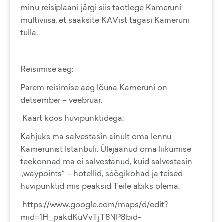
minu reisiplaani järgi siis taotlege Kameruni
multiviisa, et saaksite KAVist tagasi Kameruni
tulla.
Reisimise aeg:
Parem reisimise aeg lõuna Kameruni on
detsember – veebruar.
Kaart koos huvipunktidega:
Kahjuks ma salvestasin ainult oma lennu
Kamerunist Istanbuli. Ülejäänud oma liikumise
teekonnad ma ei salvestanud, kuid salvestasin
„waypoints“ – hotellid, söögikohad ja teised
huvipunktid mis peaksid Teile abiks olema.
https://www.google.com/maps/d/edit?
mid=1H_pakdKuVvTjT8NP8bid-