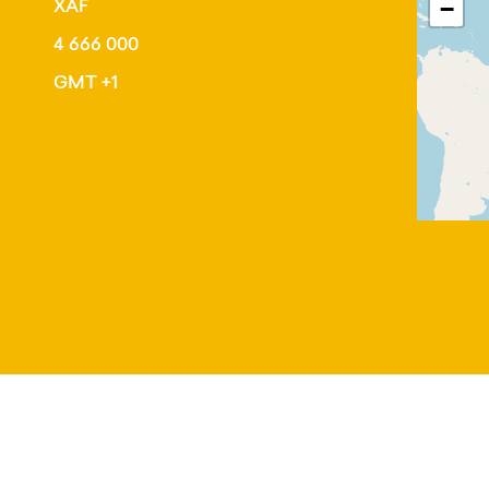
XAF
−
4 666 000
GMT +1