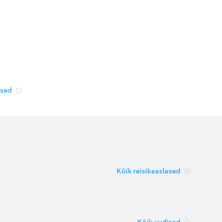
used
Kõik reisikaaslased