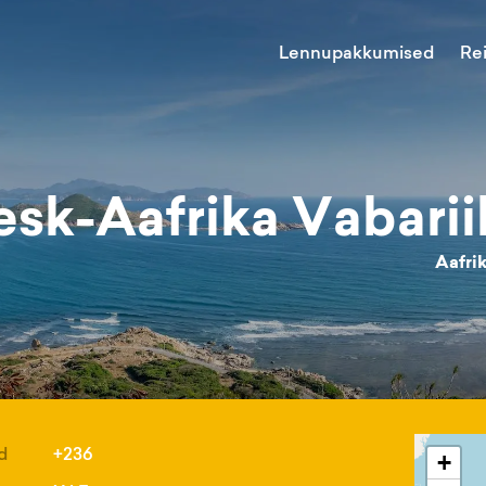
Lennupakkumised
Re
esk-Aafrika Vabarii
Aafri
d
+236
+