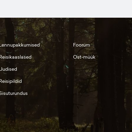
Lennupakkumised
Foorum
Reisikaaslased
Ost-müük
Uudised
Reisipildid
Sisuturundus