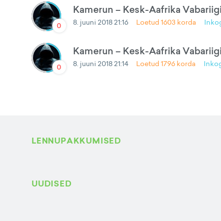
Kamerun – Kesk-Aafrika Vabariigi 
8. juuni 2018 21:16
Loetud
1603
korda
Inko
0
Kamerun – Kesk-Aafrika Vabariigi
8. juuni 2018 21:14
Loetud
1796
korda
Inko
0
LENNUPAKKUMISED
UUDISED