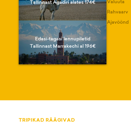
Valuuta
Tallinnast Agadiri alates 174€
Rahvaarv
Ajavöönd
Edasi-tagasi lennupiletid
Tallinnast Marrakechi al 196€
TRIPIKAD RÄÄGIVAD