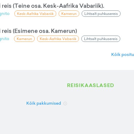
reis (Teine osa. Kesk-Aafrika Vabariik).
gnito
Kesk-Aafrika Vabariik
Kamerun
Lihtsalt puhkusereis
 reis (Esimene osa. Kamerun)
gnito
Kamerun
Kesk-Aafrika Vabariik
Lihtsalt puhkusereis
Kõik posit
REISIKAASLASED
Kõik pakkumised