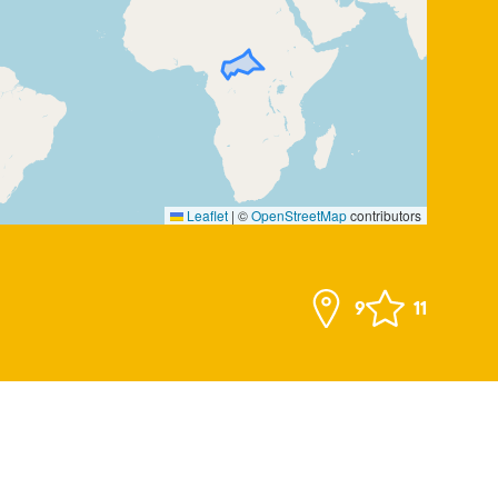
Leaflet
|
©
OpenStreetMap
contributors
9
11