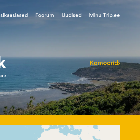
Minu Trip.ee
isikaaslased
Foorum
Uudised
k
Komoorid
›
ka
›