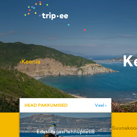
K
‹
Keenia
HEAD PAKKUMISED
Veel ›
Suunakoo
Edasi-tagasi lennupiletid