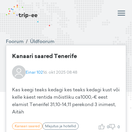
Foorum
/
Üldfoorum
Kanaari saared Tenerife
Einar 102
16. okt 2025 08:48
Kas keegi teaks kedagi kes teaks kedagi kust või
kelle käest rentida mõistliku ca1000,-€ eest
elamist Tenerifel 31,10-14,11 perekond 3 inimest,
Aitäh
Kanaari saared
Majutus ja hotellid
0
0