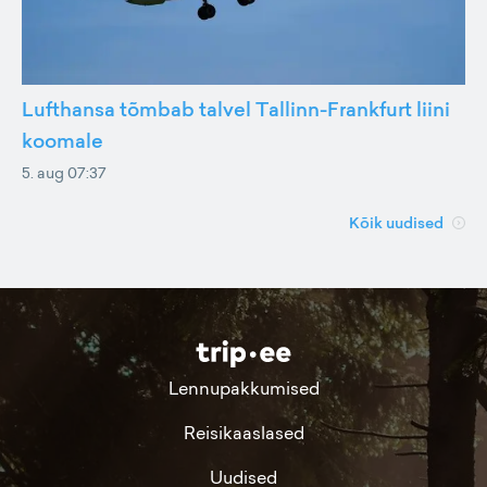
Lufthansa tõmbab talvel Tallinn-Frankfurt liini
koomale
5. aug 07:37
Kõik uudised
Lennupakkumised
Reisikaaslased
Uudised