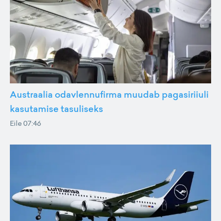
Austraalia odavlennufirma muudab pagasiriiuli
kasutamise tasuliseks
Eile 07:46