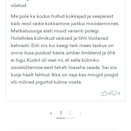
võetud.
Me pole ka kodus hullud kokkajad ja seepärast
käib reisil väike kokkamine justkui möödaminnes.
Matkabussiga alati muud varianti polegi.
Hotellides külmikud väiksed ja tihti töötavad
kehvasti. Eriti siis kui keegi tark mees taskus on
sinna ilusa puidust kesta ümber õmblend ja õhk
ei liigu. Kuskil oli veel nii, et selle külmiku
sisselülitamise eest taheti lisaraha saada. Sai siis
kurja häält tehtud. Ikka on vaja kas mingid joogid
või mõned jogurtid külma visata.
0
0
‹
›
1
2