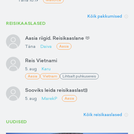
Kõik pakkumised
REISIKAASLASED
Aasia riigid. Reisikaaslane 🫶
Täna
Daiva
Aasia
Reis Vietnami
5. aug
Karu
Aasia
Vietnam
Lihtsalt puhkusereis
Sooviks leida reisikaaslast))
5. aug
MarekP
Aasia
Kõik reisikaaslased
UUDISED