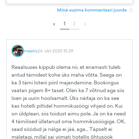
Mine uusima kommentaari juurde
‹
›
1
2
meelis
24. okt 2025 15:39
Reaalsuses kippub olema nii, et enamasti tuleb
antud tärnidest kohe üks maha võtta. Seega on
ka 3 tärni loterii piiril majandamine. Bookingus
vaatan pigem 8+ taset. Olen ka 7 võtnud aga siis
loen ja uurin hoolsamalt. Üks näitaja on ka see
kas hotelli piltidel hommikusöögi vihjeid on. Kui
on üldplaan, siis toidust aimu pole. Ja on ka need
4 tärnilised üllatanud oma hommikusöögiga. OK,
saad söödud ja nälga ei jää, aga... Täpselt ei
mäletagi, millal sai viimati hotellis õhtusöök