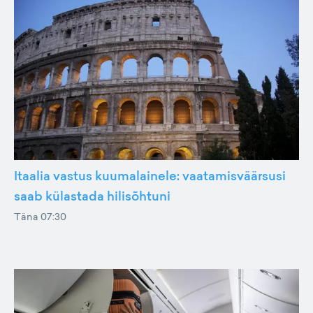
Itaalia vastus kuumalainele: vaatamisväärsusi
saab külastada hilisõhtuni
Täna 07:30