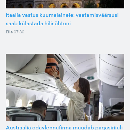
Itaalia vastus kuumalainele: vaatamisväärsusi
saab külastada hilisõhtuni
Eile 07:30
Austraalia odavlennufirma muudab pagasiriiuli