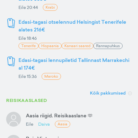
Eile 20:44
Krabi
Edasi-tagasi otselennud Helsingist Tenerifele
alates 216€
Eile 18:46
Tenerife
Hispaania
Kanaari saared
Rannapuhkus
Edasi-tagasi lennupiletid Tallinnast Marrakechi
al 174€
Eile 15:36
Maroko
Kõik pakkumised
REISIKAASLASED
Aasia riigid. Reisikaaslane 🫶
Eile
Daiva
Aasia