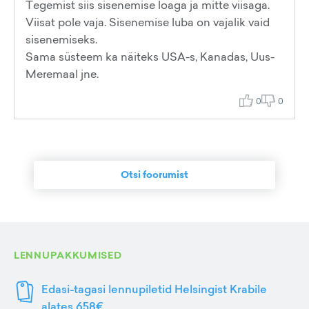
Tegemist siis sisenemise loaga ja mitte viisaga.
Viisat pole vaja. Sisenemise luba on vajalik vaid
sisenemiseks.
Sama süsteem ka näiteks USA-s, Kanadas, Uus-
Meremaal jne.
0
0
Otsi foorumist
LENNUPAKKUMISED
Edasi-tagasi lennupiletid Helsingist Krabile
alates 658€