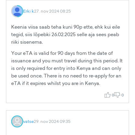
Erki k
27. nov 2024 08:25
Keenia viisa saab teha kuni 90p ette, ehk kui eile
tegid, siis lõpebki 26.02.2025 selle aja sees peab
riiki sisenema.
Your eTA is valid for 90 days from the date of
issuance and you must travel during this period. It
is only required for entry into Kenya and can only
be used once. There is no need to re-apply for an
eTA if it expires whilst you are in Kenya.
0
0
vatse
29. nov 2024 09:35