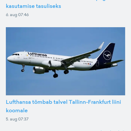
kasutamise tasuliseks
6. aug 07:46
Lufthansa tõmbab talvel Tallinn-Frankfurt liini
koomale
5. aug 07:37