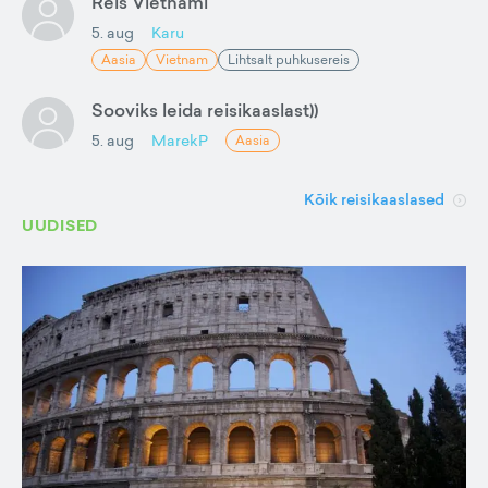
Reis Vietnami
5. aug
Karu
Aasia
Vietnam
Lihtsalt puhkusereis
Sooviks leida reisikaaslast))
5. aug
MarekP
Aasia
Kõik reisikaaslased
UUDISED