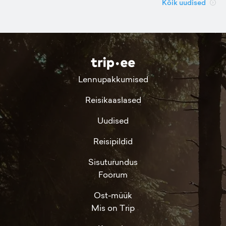
Kõik uudised
Lennupakkumised
Reisikaaslased
Uudised
Reisipildid
Sisuturundus
Foorum
Ost-müük
Mis on Trip