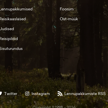
Lennupakkumised
Foorum
Reisikaaslased
Ost-müük
Uudised
Reisipildid
Sisuturundus
Twitter
Instagram
Lennupakkumiste RSS
Copyright © 1998 -
2026