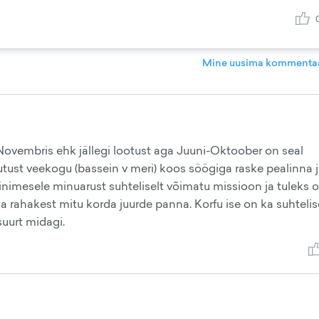
Mine uusima kommentaa
 Novembris ehk jällegi lootust aga Juuni-Oktoober on seal
jutust veekogu (bassein v meri) koos söögiga raske pealinna 
le inimesele minuarust suhteliselt võimatu missioon ja tuleks
da rahakest mitu korda juurde panna. Korfu ise on ka suhtelis
suurt midagi.