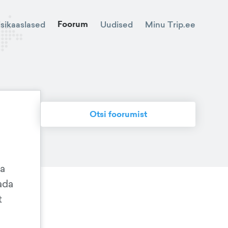
Foorum
Minu Trip.ee
isikaaslased
Uudised
Otsi foorumist
ma
ada
t