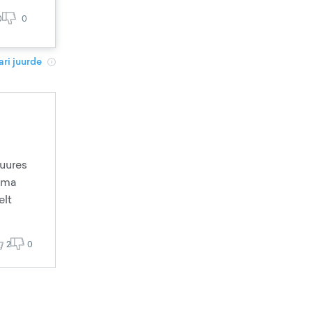
0
0
ri juurde
juures
 oma
elt
2
0