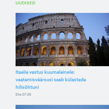
UUDISED
Itaalia vastus kuumalainele:
vaatamisväärsusi saab külastada
hilisõhtuni
Eile 07:30