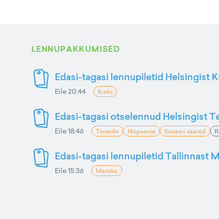
LENNUPAKKUMISED
Edasi-tagasi lennupiletid Helsingist K
Eile 20:44
Krabi
Edasi-tagasi otselennud Helsingist Te
Eile 18:46
Tenerife
Hispaania
Kanaari saared
R
Edasi-tagasi lennupiletid Tallinnast M
Eile 15:36
Maroko