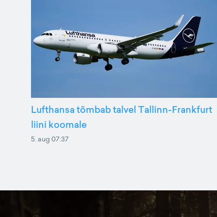
Lufthansa tõmbab talvel Tallinn-Frankfurt
liini koomale
5. aug 07:37