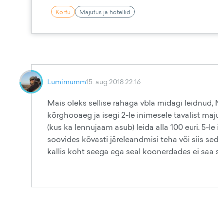
Korfu
Majutus ja hotellid
Lumimumm
15. aug 2018 22:16
Mais oleks sellise rahaga vbla midagi leidnud,
kõrghooaeg ja isegi 2-le inimesele tavalist ma
(kus ka lennujaam asub) leida alla 100 euri. 5-
soovides kõvasti järeleandmisi teha või siis se
kallis koht seega ega seal koonerdades ei saa 