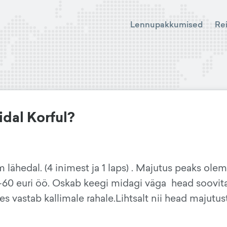
Lennupakkumised
Re
idal Korful?
lähedal. (4 inimest ja 1 laps) . Majutus peaks ole
60 euri öö. Oskab keegi midagi väga head soovit
es vastab kallimale rahale.Lihtsalt nii head majutus