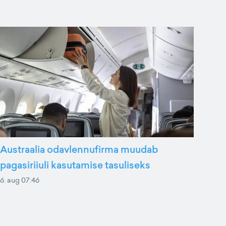
Austraalia odavlennufirma muudab
pagasiriiuli kasutamise tasuliseks
6. aug 07:46