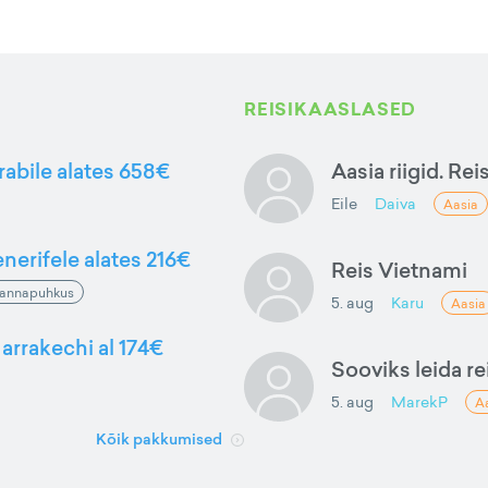
REISIKAASLASED
rabile alates 658€
Aasia riigid. Rei
Eile
Daiva
Aasia
nerifele alates 216€
Reis Vietnami
annapuhkus
5. aug
Karu
Aasia
arrakechi al 174€
Sooviks leida rei
5. aug
MarekP
A
Kõik pakkumised