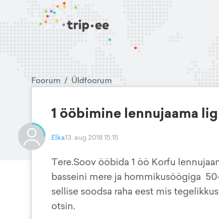
Foorum
/
Üldfoorum
1 ööbimine lennujaama lig
Elka
13. aug 2018 15:15
Tere.Soov ööbida 1 öö Korfu lennujaam 
basseini mere ja hommikusöögiga 50-
sellise soodsa raha eest mis tegelikkus
otsin.