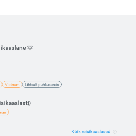
sikaaslane 🫶
Vietnam
Lihtsalt puhkusereis
sikaaslast))
asia
Kõik reisikaaslased