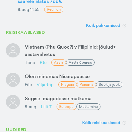
saarele alates 766€
8. aug 14:55
Reunion
Kõik pakkumised
REISIKAASLASED
Vietnam (Phu Quoc?) v Filipiinid: jõulud+
aastavahetus
Täna
Rtc
Aasia
Aastalõpureis
Olen minemas Nicaraguasse
Eile
Viljartrip
Niagara
Panama
Söök ja jook
Sügisel mägedesse matkama
8. aug
Lilli T
Euroopa
Matkamine
Kõik reisikaaslased
UUDISED