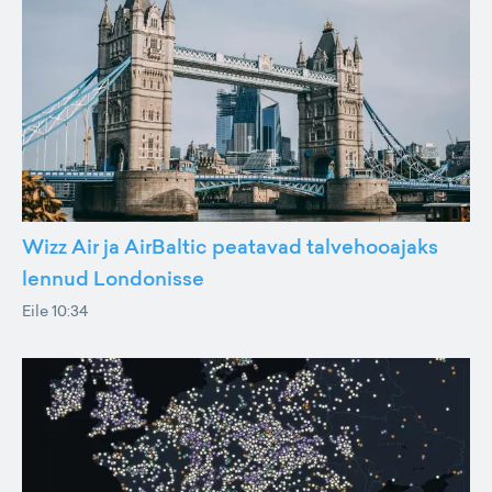
Wizz Air ja AirBaltic peatavad talvehooajaks
lennud Londonisse
Eile 10:34