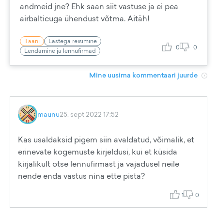
andmeid jne? Ehk saan siit vastuse ja ei pea
airbalticuga ühendust võtma. Aitäh!
Taani
Lastega reisimine
0
0
Lendamine ja lennufirmad
Mine uusima kommentaari juurde
maunu
25. sept 2022 17:52
Kas usaldaksid pigem siin avaldatud, võimalik, et
erinevate kogemuste kirjeldusi, kui et küsida
kirjalikult otse lennufirmast ja vajadusel neile
nende enda vastus nina ette pista?
1
0