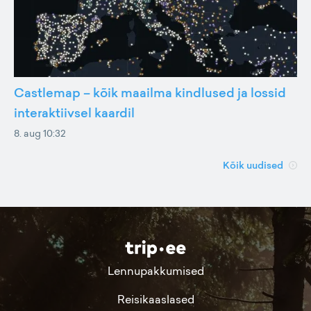
Castlemap – kõik maailma kindlused ja lossid
interaktiivsel kaardil
8. aug 10:32
Kõik uudised
Lennupakkumised
Reisikaaslased