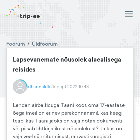
Foorum
/
Üldfoorum
Lapsevanemate nõusolek alaealisega
reisides
klhannakl5
25. sept 2022 10:48
Lendan airbalticuga Taani koos oma 17-aastase
õega (meil on erinev perekonnanimi), kas keegi
teab, kas Taani jaoks on vaja notari dokumenti
või piisab lihtkirjalikust nõusolekust? Ja kas on
vaja veel sünnitunnisust, rahvastikuregistri