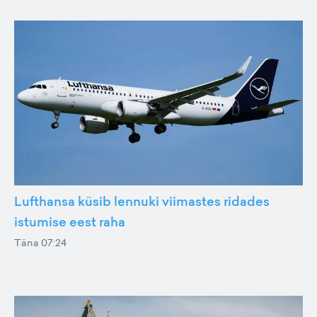
Lufthansa küsib lennuki viimastes ridades
istumise eest raha
Täna 07:24