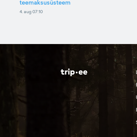
teemaksusüsteem
4. aug 07:10