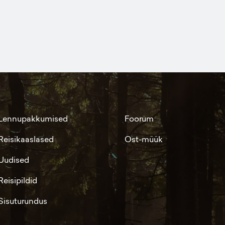
Lennupakkumised
Foorum
Reisikaaslased
Ost-müük
Uudised
Reisipildid
Sisuturundus