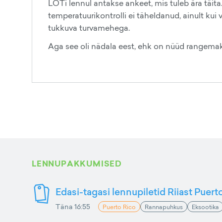
LOTi lennul antakse ankeet, mis tuleb ära täita
temperatuurikontrolli ei täheldanud, ainult kui 
tukkuva turvamehega.
Aga see oli nädala eest, ehk on nüüd rangemak
LENNUPAKKUMISED
Edasi-tagasi lennupiletid Riiast Puer
Täna 16:55
Puerto Rico
Rannapuhkus
Eksootika