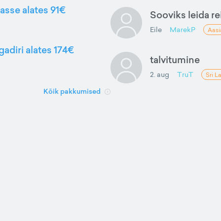
gasse alates 91€
Sooviks leida rei
Eile
MarekP
Aasi
gadiri alates 174€
talvitumine
2. aug
TruT
Sri L
Kõik pakkumised