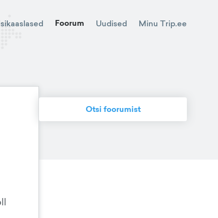
Foorum
Minu Trip.ee
isikaaslased
Uudised
Otsi foorumist
ll