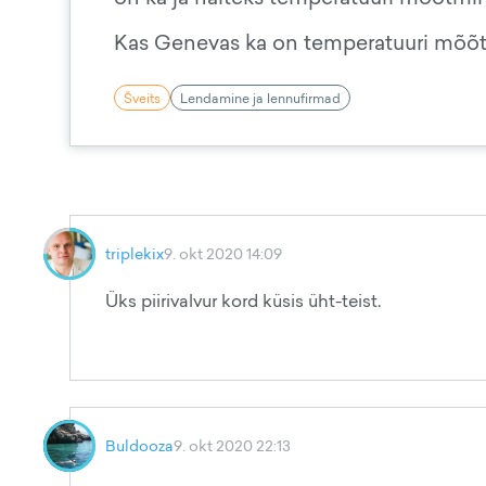
Kas Genevas ka on temperatuuri mõõtmi
Šveits
Lendamine ja lennufirmad
triplekix
9. okt 2020 14:09
Üks piirivalvur kord küsis üht-teist.
Buldooza
9. okt 2020 22:13