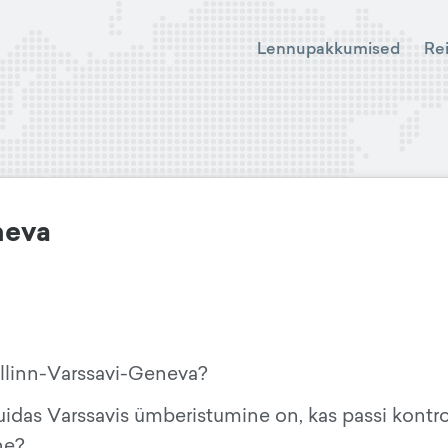
Lennupakkumised
Re
neva
llinn-Varssavi-Geneva?
uidas Varssavis ümberistumine on, kas passi kontro
ne?