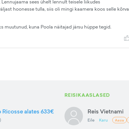
. Lennujaama sees ühelt lennult teisele liikudes
väljast hoonesse tulla, siis oli mingi kaamera koos selle kõrva
s muutunud, kuna Poola näitajad järsu hüppe tegid.
REISIKAASLASED
to Ricosse alates 633€
Reis Vietnami
Eile
Karu
Aasia