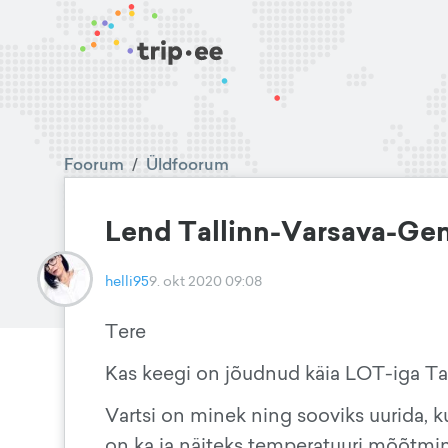
Foorum
/
Üldfoorum
Lend Tallinn-Varsava-Ge
helli95
9. okt 2020 09:08
Tere
Kas keegi on jõudnud käia LOT-iga Ta
Vartsi on minek ning sooviks uurida, k
on ka ja näiteks temperatuuri mõõtmi