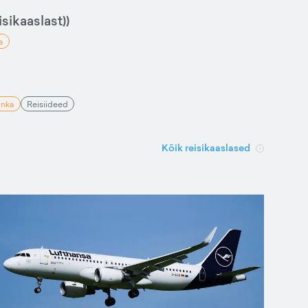
sikaaslast))
a
anka
Reisiideed
Kõik reisikaaslased