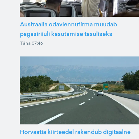
Austraalia odavlennufirma muudab
pagasiriiuli kasutamise tasuliseks
Täna 07:46
Horvaatia kiirteedel rakendub digitaalne