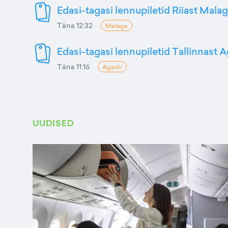
Edasi-tagasi lennupiletid Riiast Mala
Täna 12:32
Malaga
Edasi-tagasi lennupiletid Tallinnast A
Täna 11:16
Agadir
UUDISED