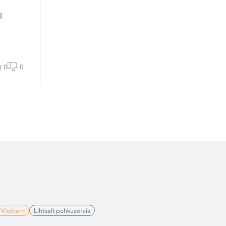
l
0
0
Vietnam
Lihtsalt puhkusereis