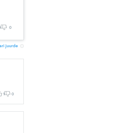
0
0
ri juurde
1
0