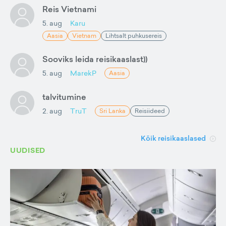
Reis Vietnami
5. aug
Karu
Aasia
Vietnam
Lihtsalt puhkusereis
Sooviks leida reisikaaslast))
5. aug
MarekP
Aasia
talvitumine
2. aug
TruT
Sri Lanka
Reisiideed
Kõik reisikaaslased
UUDISED