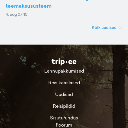
teemaksusüsteem
4. aug 07:10
Kõik uudised
Lennupakkumised
Reisikaaslased
Uudised
Reisipildid
Sisuturundus
Foorum