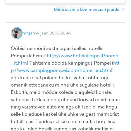
Mine uusima kommentaari juurde
mnjah
14. jaan 2008 20:46
Ööbisime mõni aasta tagasi selles hotellis
Pompei lähistel:
http://www.hotelolimpo.it/home
_it.html
Tahtsime ööbida kämpingus Pompei (
htt
p://www.campingpompei.com/home_en.html
),
aga kuna seal polnud hetkel vaba kohta tegi
omanik ettepaneku minna ühe sugulase hotelli.
Eskortis meid mööda koledaid aguleid kohale,
vahepeal tekkis tunne, et nüüd löövad meid maha
ning varastavad auto ära aga äkitselt olime kogu
selle koleduse keskel ühe uhke valgest marmorist
hotelli ees. Tundus sellise ehtsa maffia hotellina,
aga kui oled hotelli kunde, siis kohalik maffia ei