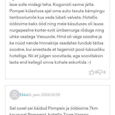
lase sulle midagi teha. Kogunisti saime jätta
Pompei külastuse ajal oma auto tasuta kämpingu
territooriumile kus seda lubati valvata. Hotellis
ööbisime kaks ööd ning meie käsutuses oli lausa
nurgapealne korter-sviit ümbernurga rõduga ning
uhke vaatega Vesuuvile. Hind oli väga soodne ja
ka nüüd nende hinnakirja vaadates tundub täitsa
soodne, kui arvestada et tegemist pool-luksusliku
hotelliga. Nii et julgen soovitada, aga soovitaksin
lasta end kellegil sinna kohale eskortida :-)
0
0
Ekke
16. jaan 2008 00:55
Sel suvel sai käidud Pompeis ja ööbisime 7km
kaugusel Pompeist, hotellis Torre Varano,