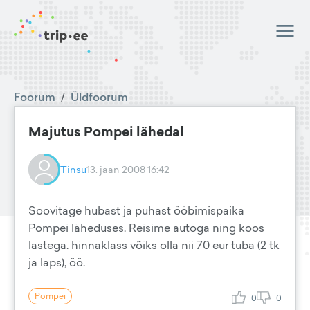
Foorum
/
Üldfoorum
Majutus Pompei lähedal
Tinsu
13. jaan 2008 16:42
Soovitage hubast ja puhast ööbimispaika
Pompei läheduses. Reisime autoga ning koos
lastega. hinnaklass võiks olla nii 70 eur tuba (2 tk
ja laps), öö.
Pompei
0
0