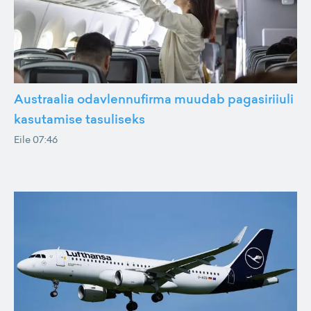
Austraalia odavlennufirma muudab pagasiriiuli
kasutamise tasuliseks
Eile 07:46