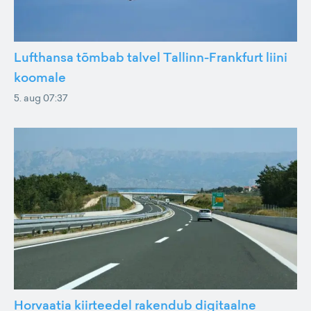
Lufthansa tõmbab talvel Tallinn-Frankfurt liini
koomale
5. aug 07:37
Horvaatia kiirteedel rakendub digitaalne