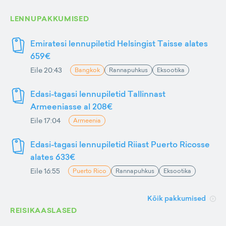
LENNUPAKKUMISED
Emiratesi lennupiletid Helsingist Taisse alates
659€
Eile 20:43
Bangkok
Rannapuhkus
Eksootika
Edasi-tagasi lennupiletid Tallinnast
Armeeniasse al 208€
Eile 17:04
Armeenia
Edasi-tagasi lennupiletid Riiast Puerto Ricosse
alates 633€
Eile 16:55
Puerto Rico
Rannapuhkus
Eksootika
Kõik pakkumised
REISIKAASLASED