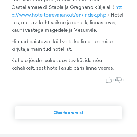
Castellamare di Stabia ja Gragnano külje all (
htt
p://www.hoteltorrevarano.it/en/index.php
). Hotell
ilus, mugav, koht vaikne ja rahulik, linnaservas,
kauni vaatega mägedele ja Vesuuvile.
Hinnad paistavad küll veits kallimad eelmise
kirjutaja mainitud hotellist.
Kohale jõudmiseks soovitav küsida nõu
kohalikelt, sest hotell asub päris linna veeres.
0
0
Otsi foorumist