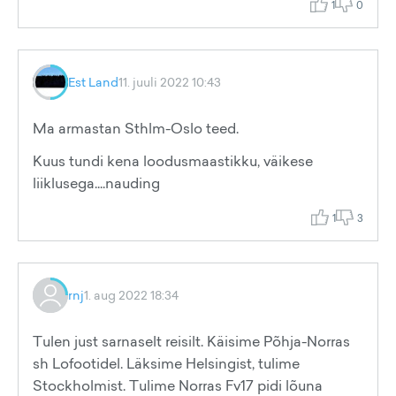
1
0
Est Land
11. juuli 2022 10:43
Ma armastan Sthlm-Oslo teed.
Kuus tundi kena loodusmaastikku, väikese
liiklusega....nauding
1
3
rnj
1. aug 2022 18:34
Tulen just sarnaselt reisilt. Käisime Põhja-Norras
sh Lofootidel. Läksime Helsingist, tulime
Stockholmist. Tulime Norras Fv17 pidi lõuna