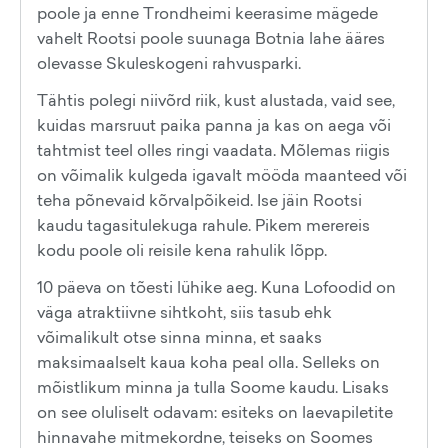
poole ja enne Trondheimi keerasime mägede
vahelt Rootsi poole suunaga Botnia lahe ääres
olevasse Skuleskogeni rahvusparki.
Tähtis polegi niivõrd riik, kust alustada, vaid see,
kuidas marsruut paika panna ja kas on aega või
tahtmist teel olles ringi vaadata. Mõlemas riigis
on võimalik kulgeda igavalt mööda maanteed või
teha põnevaid kõrvalpõikeid. Ise jäin Rootsi
kaudu tagasitulekuga rahule. Pikem merereis
kodu poole oli reisile kena rahulik lõpp.
10 päeva on tõesti lühike aeg. Kuna Lofoodid on
väga atraktiivne sihtkoht, siis tasub ehk
võimalikult otse sinna minna, et saaks
maksimaalselt kaua koha peal olla. Selleks on
mõistlikum minna ja tulla Soome kaudu. Lisaks
on see oluliselt odavam: esiteks on laevapiletite
hinnavahe mitmekordne, teiseks on Soomes