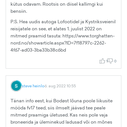
kütus odavam. Rootsis on diisel kallimgi kui
bensiin.
P.S. Hea uudis autoga Lofootidel ja Kystriksveienil
reisijatele on see, et alates 1. juulist 2022 on
mitmed praamid tasuta: https://www.torghatten-
nord.no/showarticle.aspx?ID=7f18797c-2262-
4f67-ad03-3ba33b38c6bd
1
0
steve heinlo
6. aug 2022 10:55
Tänan info eest, kui Bodøst lõuna poole liikusite
mööda fv17 teed, siis ilmselt jäävad tee peale
mitmed praamiga ületused. Kas neis pole vaja
broneerida ja üleminekud ladusad või on mõnes