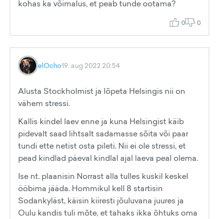
kohas ka võimalus, et peab tunde ootama?
0
0
elOcho
19. aug 2022 20:54
Alusta Stockholmist ja lõpeta Helsingis nii on
vähem stressi.
Kallis kindel laev enne ja kuna Helsingist käib
pidevalt saad lihtsalt sadamasse sõita või paar
tundi ette netist osta pileti. Nii ei ole stressi, et
pead kindlad päeval kindlal ajal laeva peal olema.
Ise nt. plaanisin Norrast alla tulles kuskil keskel
ööbima jääda. Hommikul kell 8 startisin
Sodankyläst, käisin kiiresti jõuluvana juures ja
Oulu kandis tuli mõte, et tahaks ikka õhtuks oma