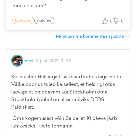
meeleolukam?
Lofoodid
Autoreis
0
0
Mine uusima kommentaari juurde
meelis
1. juuli 2022 01:08
Kui alustad Helsingist, siis saad kahes riigis sõita.
Väike boonus tuleb ka sellest, et helsingi otsa
laevapilet on odavam kui Stockholmi oma.
Stockholmi puhul on alternatiiviks DFDS
Paldiskist.
Oma kogemusest võin öelda, et 10 päeva jääb
lühikeseks. Peate tormama.