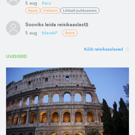
5. aug
Karu
Aasia
Vietnam
Lihtsalt puhkusereis
Sooviks leida reisikaaslast))
5. aug
MarekP
Aasia
Kõik reisikaaslased
UUDISED