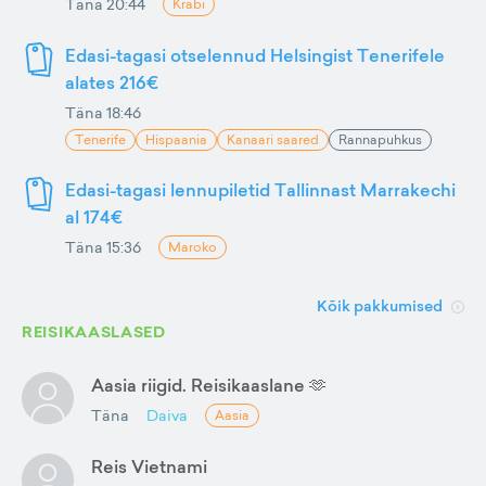
Täna 20:44
Krabi
Edasi-tagasi otselennud Helsingist Tenerifele
alates 216€
Täna 18:46
Tenerife
Hispaania
Kanaari saared
Rannapuhkus
Edasi-tagasi lennupiletid Tallinnast Marrakechi
al 174€
Täna 15:36
Maroko
Kõik pakkumised
REISIKAASLASED
Aasia riigid. Reisikaaslane 🫶
Täna
Daiva
Aasia
Reis Vietnami