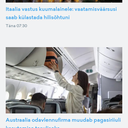
Itaalia vastus kuumalainele: vaatamisväärsusi
saab külastada hilisõhtuni
Täna 07:30
Austraalia odavlennufirma muudab pagasiriiuli