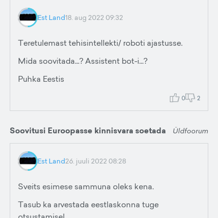
Est Land
18. aug 2022 09:32
Teretulemast tehisintellekti/ roboti ajastusse.
Mida soovitada...? Assistent bot-i...?
Puhka Eestis
0
2
Soovitusi Euroopasse kinnisvara soetada
Üldfoorum
Est Land
26. juuli 2022 08:28
Sveits esimese sammuna oleks kena.
Tasub ka arvestada eestlaskonna tuge
otsustamisel.