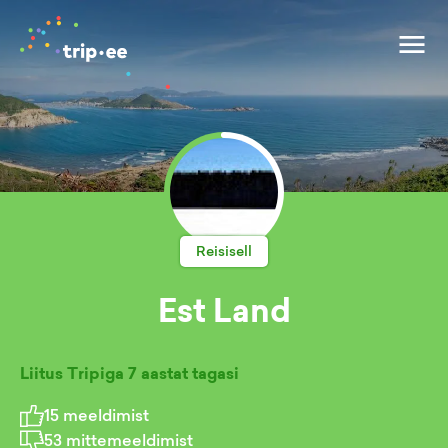
Reisisell
Est Land
Liitus Tripiga
7 aastat tagasi
15
meeldimist
53
mittemeeldimist