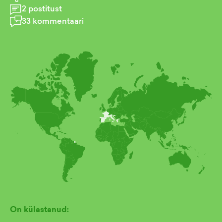
2
postitust
33
kommentaari
On külastanud: