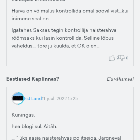
Harva on võimalus kontrollida omal soovil vist...kui
inimene seal on...
Igatahes Saksas tegin kontrollija naisterahva
rõõmsaks kui lasin kontrollida. Selline lõbus
vaheldus.... tore ju kuulda, et OK olen...
2
0
Eestlased Kaplinnas?
Elu välismaal
Est Land
11. juuli 2022 15:25
Kuningas,
hea blogi sul. Aitäh.
.... " üks aasia naisterahvas politseiga. Järgneval