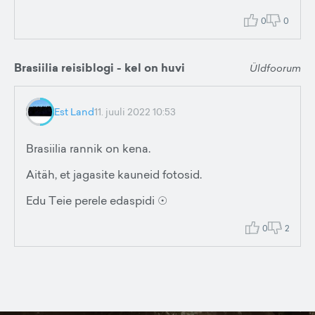
0
0
Brasiilia reisiblogi - kel on huvi
Üldfoorum
Est Land
11. juuli 2022 10:53
Brasiilia rannik on kena.
Aitäh, et jagasite kauneid fotosid.
Edu Teie perele edaspidi ☉
0
2