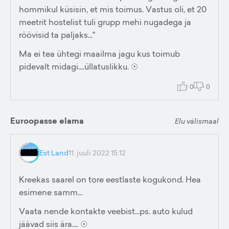
hommikul küsisin, et mis toimus. Vastus oli, et 20
meetrit hostelist tuli grupp mehi nugadega ja
röövisid ta paljaks..."
Ma ei tea ühtegi maailma jagu kus toimub
pidevalt midagi....üllatuslikku. ☉
0
0
Euroopasse elama
Elu välismaal
Est Land
11. juuli 2022 15:12
Kreekas saarel on tore eestlaste kogukond. Hea
esimene samm...
Vaata nende kontakte veebist...ps. auto kulud
jäävad siis ära.... ☉