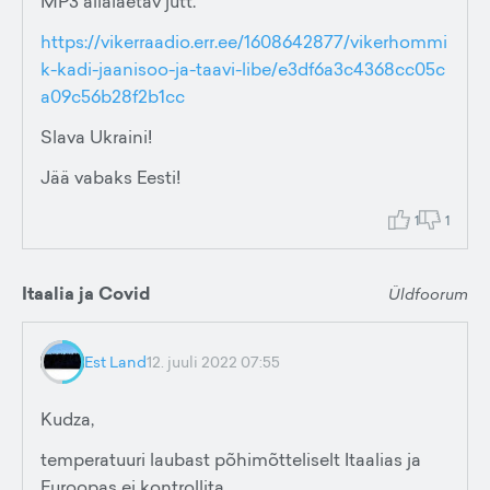
MP3 allalaetav jutt.
https://vikerraadio.err.ee/1608642877/vikerhommi
k-kadi-jaanisoo-ja-taavi-libe/e3df6a3c4368cc05c
a09c56b28f2b1cc
Slava Ukraini!
Jää vabaks Eesti!
1
1
Itaalia ja Covid
Üldfoorum
Est Land
12. juuli 2022 07:55
Kudza,
temperatuuri laubast põhimõtteliselt Itaalias ja
Euroopas ei kontrollita.