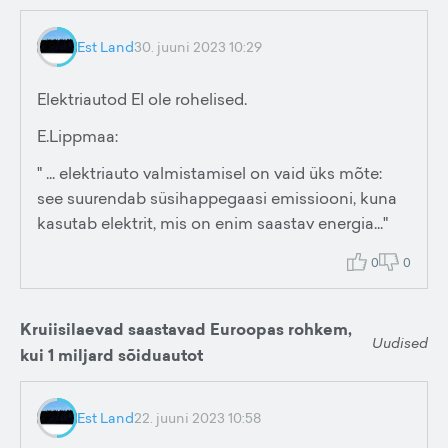
Est Land
30. juuni 2023 10:29
Elektriautod EI ole rohelised.
E.Lippmaa:
" ... elektriauto valmistamisel on vaid üks mõte:
see suurendab süsihappegaasi emissiooni, kuna
kasutab elektrit, mis on enim saastav energia..."
0
0
Kruiisilaevad saastavad Euroopas rohkem,
Uudised
kui 1 miljard sõiduautot
Est Land
22. juuni 2023 10:58