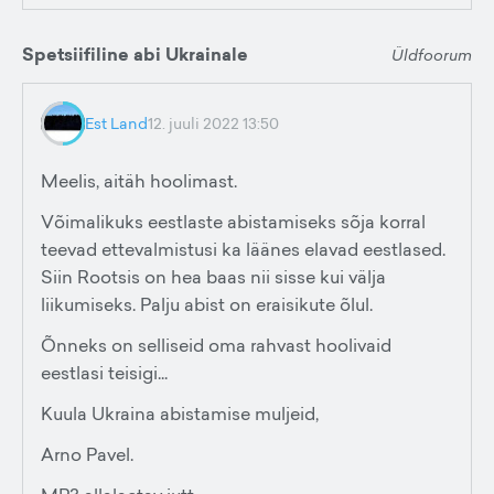
Spetsiifiline abi Ukrainale
Üldfoorum
Est Land
12. juuli 2022 13:50
Meelis, aitäh hoolimast.
Võimalikuks eestlaste abistamiseks sõja korral
teevad ettevalmistusi ka läänes elavad eestlased.
Siin Rootsis on hea baas nii sisse kui välja
liikumiseks. Palju abist on eraisikute õlul.
Õnneks on selliseid oma rahvast hoolivaid
eestlasi teisigi...
Kuula Ukraina abistamise muljeid,
Arno Pavel.