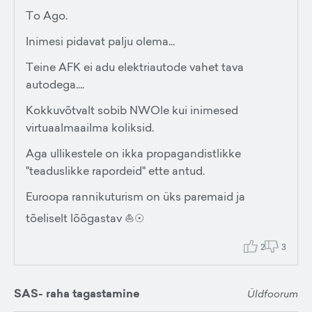
To Ago.
Inimesi pidavat palju olema...
Teine AFK ei adu elektriautode vahet tava
autodega....
Kokkuvõtvalt sobib NWOle kui inimesed
virtuaalmaailma koliksid.
Aga ullikestele on ikka propagandistlikke
"teaduslikke rapordeid" ette antud.
Euroopa rannikuturism on üks paremaid ja
tõeliselt lõõgastav ⛵☉
2
3
SAS- raha tagastamine
Üldfoorum