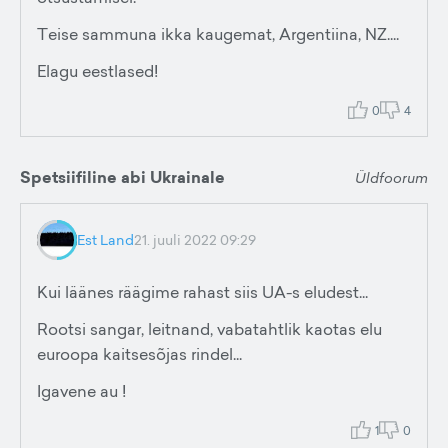
Teise sammuna ikka kaugemat, Argentiina, NZ....
Elagu eestlased!
0
4
Spetsiifiline abi Ukrainale
Üldfoorum
Est Land
21. juuli 2022 09:29
Kui läänes räägime rahast siis UA-s eludest...
Rootsi sangar, leitnand, vabatahtlik kaotas elu
euroopa kaitsesõjas rindel...
Igavene au !
1
0