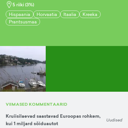
5
riiki (
3
%)
Hispaania
Horvaatia
Itaalia
Kreeka
Prantsusmaa
VIIMASED KOMMENTAARID
Kruiisilaevad saastavad Euroopas rohkem,
Uudised
kui 1 miljard sõiduautot