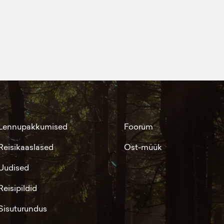
Lennupakkumised
Foorum
Reisikaaslased
Ost-müük
Uudised
Reisipildid
Sisuturundus