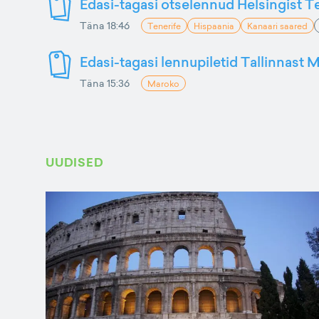
Edasi-tagasi otselennud Helsingist Te
Täna 18:46
Tenerife
Hispaania
Kanaari saared
Edasi-tagasi lennupiletid Tallinnast M
Täna 15:36
Maroko
UUDISED