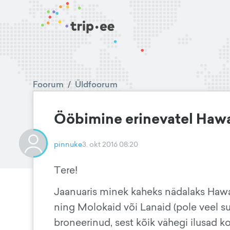
Foorum
/
Üldfoorum
Ööbimine erinevatel Hawai
pinnuke
3. okt 2016 08:20
Tere!
Jaanuaris minek kaheks nädalaks Hawa
ning Molokaid või Lanaid (pole veel s
broneerinud, sest kõik vähegi ilusad k