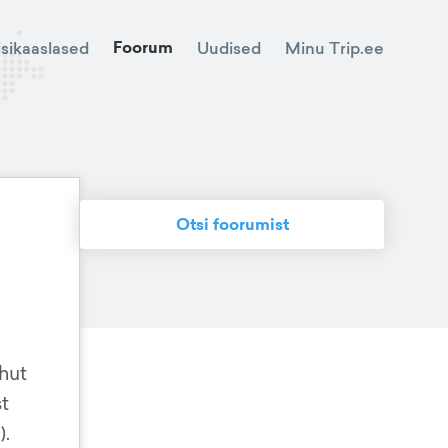
Foorum
Minu Trip.ee
isikaaslased
Uudised
Otsi foorumist
hut
t
).