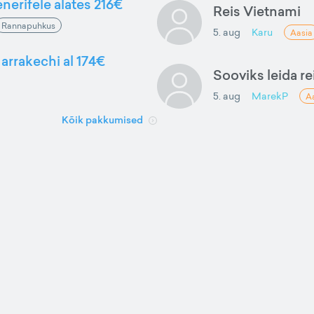
nerifele alates 216€
Reis Vietnami
Rannapuhkus
5. aug
Karu
Aasia
arrakechi al 174€
Sooviks leida rei
5. aug
MarekP
A
Kõik pakkumised