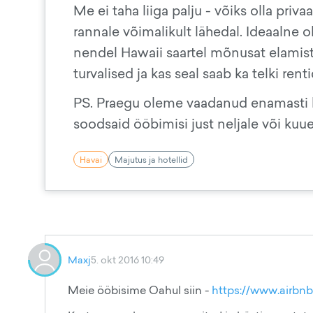
Me ei taha liiga palju - võiks olla pri
rannale võimalikult lähedal. Ideaalne o
nendel Hawaii saartel mõnusat elamist
turvalised ja kas seal saab ka telki re
PS. Praegu oleme vaadanud enamasti b
soodsaid ööbimisi just neljale või kuu
Havai
Majutus ja hotellid
Maxj
5. okt 2016 10:49
Meie ööbisime Oahul siin -
https://www.airb