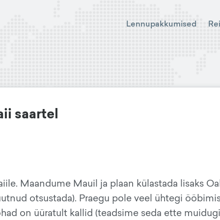
Lennupakkumised
Re
i saartel
iile. Maandume Mauil ja plaan külastada lisaks Oa
uutnud otsustada). Praegu pole veel ühtegi ööbimis
ohad on üüratult kallid (teadsime seda ette muidugi