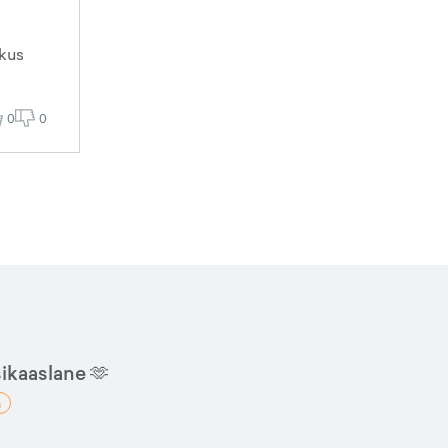
 kus
0
0
sikaaslane 🫶
a