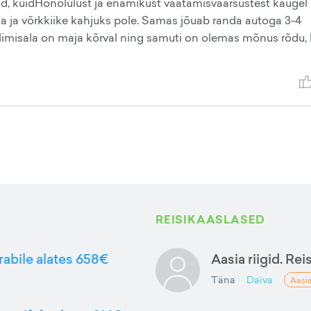
tud, kuidHonolulust ja enamikust vaatamisväärsustest kaugel
da ja võrkkiike kahjuks pole. Samas jõuab randa autoga 3-4
rillimisala on maja kõrval ning samuti on olemas mõnus rõdu,
REISIKAASLASED
rabile alates 658€
Aasia riigid. Rei
Täna
Daiva
Aasi