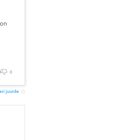
 on
0
0
ri juurde