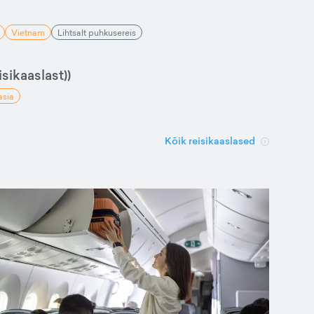
Vietnam
Lihtsalt puhkusereis
sikaaslast))
asia
Kõik reisikaaslased