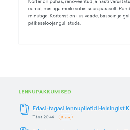
Korter on puhas, renoveeritud ja hästi varusta
eemal, mis aga meile sobis suurepäraselt. Ran
minutiga. Korterist on ilus vaade, bassein ja g
päikeseloojangul istuda.
LENNUPAKKUMISED
Edasi-tagasi lennupiletid Helsingist K
Täna 20:44
Krabi