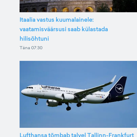
Itaalia vastus kuumalainele:
vaatamisväärsusi saab külastada
hilisõhtuni
Täna 07:30
Lufthansa tõmbab talvel Tallinn-Frankfurt