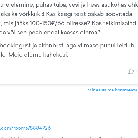
vaatne elamine, puhas tuba, vesi ja heas asukohas ehk
leks ka võrkkiik :) Kas keegi teist oskab soovitada
, mis jääks 100-150€/öö piiresse? Kas telkimisalad
ntida või see peab endal kaasas olema?
ookingust ja airbnb-st, aga viimase puhul leidub
ele. Meie oleme kahekesi.
Mine uusima kommentaa
nb.com/rooms/8884926