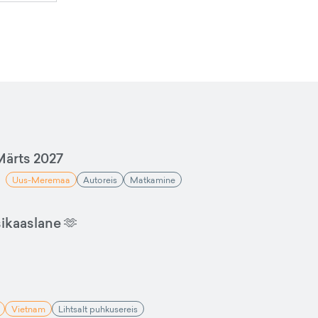
ärts 2027
Uus-Meremaa
Autoreis
Matkamine
sikaaslane 🫶
Vietnam
Lihtsalt puhkusereis