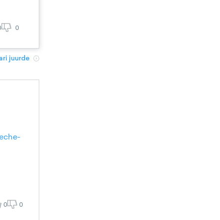
0
0
ri juurde
eche-
0
0