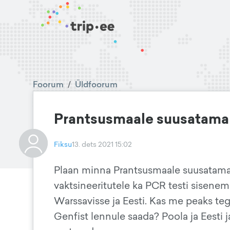
Foorum
/
Üldfoorum
Prantsusmaale suusatama j
Fiksu
13. dets 2021 15:02
Plaan minna Prantsusmaale suusatama.
vaktsineeritutele ka PCR testi sisenem
Warssavisse ja Eesti. Kas me peaks te
Genfist lennule saada? Poola ja Eesti j