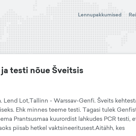
Lennupakkumised
Re
a testi nõue Šveitsis
 Lend Lot,Tallinn - Warssav-Genfi. Šveits kehtest
iseks. Ehk minnes teeme testi. Tagasi tulek Genfis
gema Prantsusmaa kuurordist lahkudes PCR testi, e
aoks piisab hetkel vaktsineeritusest.Aitähh, kes