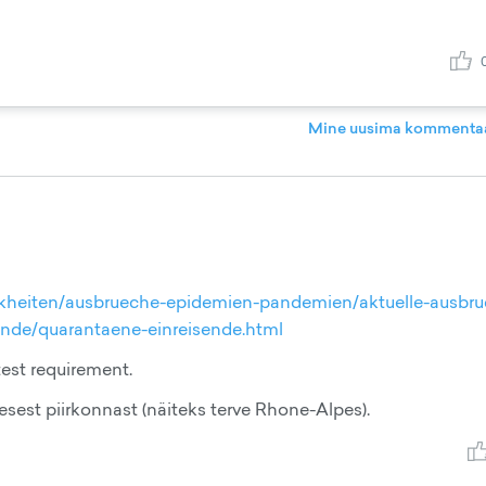
Mine uusima kommentaa
kheiten/ausbrueche-epidemien-pandemien/aktuelle-ausbru
nde/quarantaene-einreisende.html
test requirement.
lesest piirkonnast (näiteks terve Rhone-Alpes).