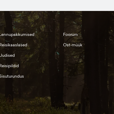
Lennupakkumised
Foorum
Reisikaaslased
Ost-müük
Uudised
Reisipildid
Sisuturundus