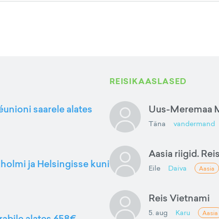
REISIKAASLASED
éunioni saarele alates
Uus-Meremaa M
Täna
vandermand
Aasia riigid. Rei
kholmi ja Helsingisse kuni
Eile
Daiva
Aasia
Reis Vietnami
5. aug
Karu
Aasia
rabile alates 658€