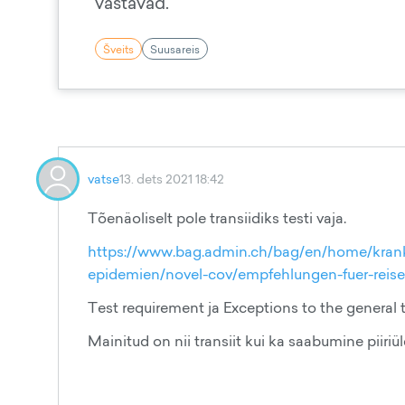
vastavad.
Šveits
Suusareis
vatse
13. dets 2021 18:42
Tõenäoliselt pole transiidiks testi vaja.
https://www.bag.admin.ch/bag/en/home/kran
epidemien/novel-cov/empfehlungen-fuer-reise
Test requirement ja Exceptions to the general 
Mainitud on nii transiit kui ka saabumine piiriü