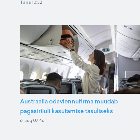
Täna 10:32
Austraalia odavlennufirma muudab
pagasiriiuli kasutamise tasuliseks
6. aug 07:46