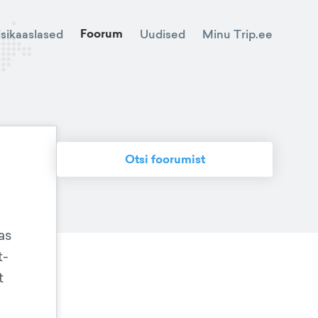
Foorum
Minu Trip.ee
isikaaslased
Uudised
Otsi foorumist
as
t-
t