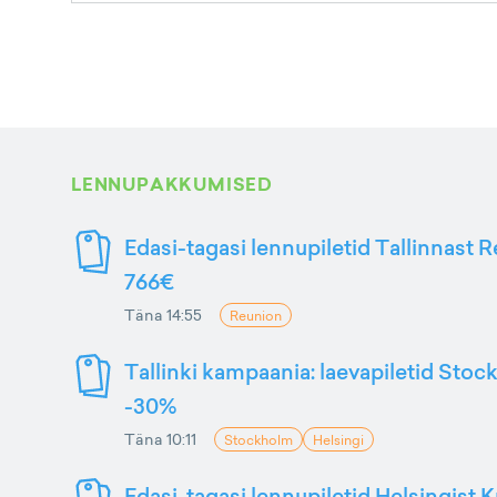
LENNUPAKKUMISED
Edasi-tagasi lennupiletid Tallinnast R
766€
Täna 14:55
Reunion
Tallinki kampaania: laevapiletid Stoc
-30%
Täna 10:11
Stockholm
Helsingi
Edasi-tagasi lennupiletid Helsingist K