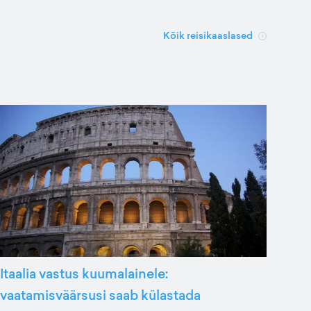
Kõik reisikaaslased
Itaalia vastus kuumalainele:
vaatamisväärsusi saab külastada