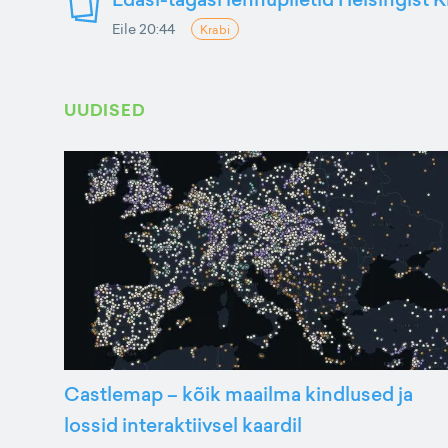
Eile 20:44
Krabi
UUDISED
Castlemap – kõik maailma kindlused ja
lossid interaktiivsel kaardil