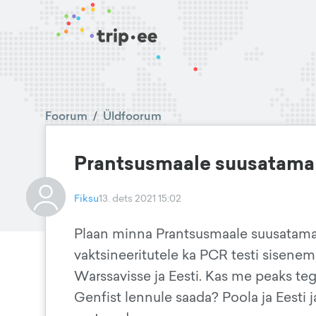
Foorum
/
Üldfoorum
Prantsusmaale suusatama j
Fiksu
13. dets 2021 15:02
Plaan minna Prantsusmaale suusatama.
vaktsineeritutele ka PCR testi sisenem
Warssavisse ja Eesti. Kas me peaks te
Genfist lennule saada? Poola ja Eesti j