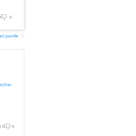
0
0
ri juurde
eche-
0
0