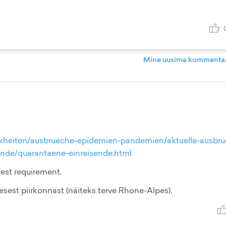
Mine uusima kommentaa
kheiten/ausbrueche-epidemien-pandemien/aktuelle-ausbru
nde/quarantaene-einreisende.html
test requirement.
lesest piirkonnast (näiteks terve Rhone-Alpes).