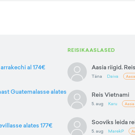
REISIKAASLASED
arrakechi al 174€
Aasia riigid. Rei
Täna
Daiva
Aasi
nnast Guatemalasse alates
Reis Vietnami
5. aug
Karu
Aasia
Sooviks leida rei
evillasse alates 177€
5. aug
MarekP
A