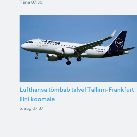
Täna 07:30
Lufthansa tõmbab talvel Tallinn-Frankfurt
liini koomale
5. aug 07:37