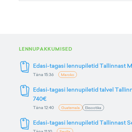
LENNUPAKKUMISED
Edasi-tagasi lennupiletid Tallinnast M
Täna 15:36
Maroko
Edasi-tagasi lennupiletid talvel Talli
740€
Täna 12:40
Guatemala
Eksootika
Edasi-tagasi lennupiletid Tallinnast S
Täna 11:10
Sevilla