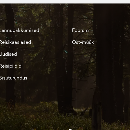
Lennupakkumised
Foorum
Reisikaaslased
Ost-müük
Uudised
Reisipildid
Sisuturundus