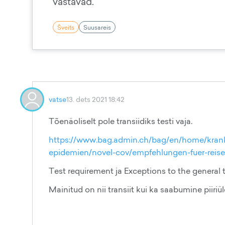
vastavad.
Šveits
Suusareis
vatse
13. dets 2021 18:42
Tõenäoliselt pole transiidiks testi vaja.
https://www.bag.admin.ch/bag/en/home/kran
epidemien/novel-cov/empfehlungen-fuer-reise
Test requirement ja Exceptions to the general 
Mainitud on nii transiit kui ka saabumine piiriü