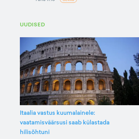
UUDISED
Itaalia vastus kuumalainele:
vaatamisväärsusi saab külastada
hilisõhtuni