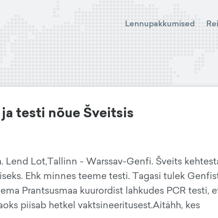
Lennupakkumised
Re
a testi nõue Šveitsis
 Lend Lot,Tallinn - Warssav-Genfi. Šveits kehtest
iseks. Ehk minnes teeme testi. Tagasi tulek Genfis
gema Prantsusmaa kuurordist lahkudes PCR testi, e
aoks piisab hetkel vaktsineeritusest.Aitähh, kes