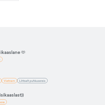
sikaaslane 🫶
a
Vietnam
Lihtsalt puhkusereis
sikaaslast))
asia