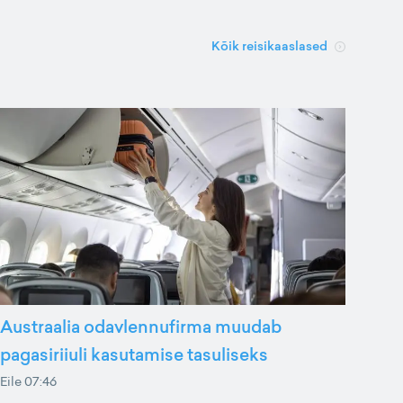
Kõik reisikaaslased
Austraalia odavlennufirma muudab
pagasiriiuli kasutamise tasuliseks
Eile 07:46