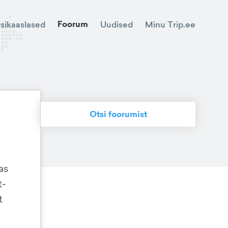
Foorum
Minu Trip.ee
isikaaslased
Uudised
Otsi foorumist
as
t-
t