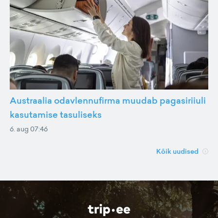
Austraalia odavlennufirma muudab pagasiriiuli
kasutamise tasuliseks
6. aug 07:46
Kõik uudised