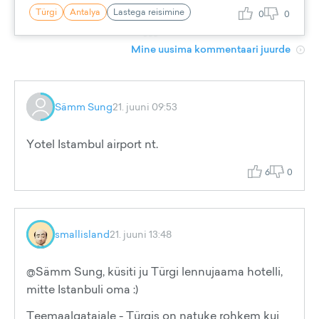
Türgi
Antalya
Lastega reisimine
0
0
Mine uusima kommentaari juurde
Sämm Sung
21. juuni 09:53
Yotel Istambul airport nt.
6
0
smallisland
21. juuni 13:48
@Sämm Sung, küsiti ju Türgi lennujaama hotelli,
mitte Istanbuli oma :)
Teemaalgatajale - Türgis on natuke rohkem kui