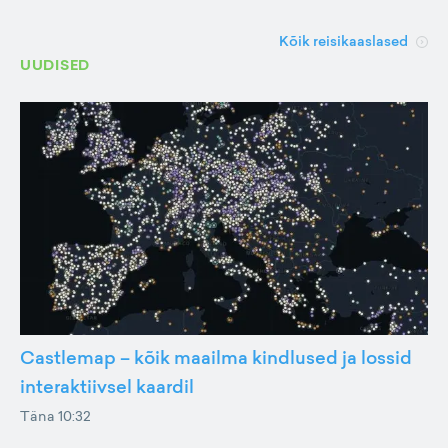
Kõik reisikaaslased
UUDISED
Castlemap – kõik maailma kindlused ja lossid
interaktiivsel kaardil
Täna 10:32