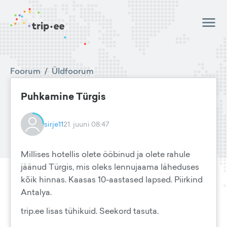
Foorum
/
Üldfoorum
Puhkamine Türgis
sirje11
21. juuni 08:47
Millises hotellis olete ööbinud ja olete rahule
jäänud Türgis, mis oleks lennujaama läheduses
kõik hinnas. Kaasas 10-aastased lapsed. Piirkind
Antalya.
trip.ee lisas tühikuid. Seekord tasuta.