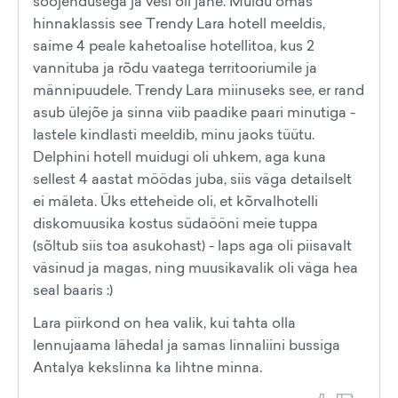
soojendusega ja vesi oli jahe. Muidu omas
hinnaklassis see Trendy Lara hotell meeldis,
saime 4 peale kahetoalise hotellitoa, kus 2
vannituba ja rõdu vaatega territooriumile ja
männipuudele. Trendy Lara miinuseks see, er rand
asub ülejõe ja sinna viib paadike paari minutiga -
lastele kindlasti meeldib, minu jaoks tüütu.
Delphini hotell muidugi oli uhkem, aga kuna
sellest 4 aastat möödas juba, siis väga detailselt
ei mäleta. Üks etteheide oli, et kõrvalhotelli
diskomuusika kostus südaööni meie tuppa
(sõltub siis toa asukohast) - laps aga oli piisavalt
väsinud ja magas, ning muusikavalik oli väga hea
seal baaris :)
Lara piirkond on hea valik, kui tahta olla
lennujaama lähedal ja samas linnaliini bussiga
Antalya kekslinna ka lihtne minna.