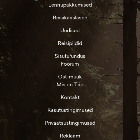
Lennupakkumised
Reisikaaslased
Uudised
Reisipildid
Sisuturundus
Foorum
Ost-müük
Mis on Trip
Kontakt
Kasutustingimused
Privaatsustingimused
Reklaam