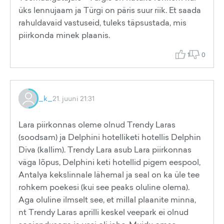
üks lennujaam ja Türgi on päris suur riik. Et saada
rahuldavaid vastuseid, tuleks täpsustada, mis
piirkonda minek plaanis.
1
0
_k_
21. juuni 21:31
Lara piirkonnas oleme olnud Trendy Laras
(soodsam) ja Delphini hotelliketi hotellis Delphin
Diva (kallim). Trendy Lara asub Lara piirkonnas
väga lõpus, Delphini keti hotellid pigem eespool,
Antalya kekslinnale lähemal ja seal on ka üle tee
rohkem poekesi (kui see peaks oluline olema).
Aga oluline ilmselt see, et millal plaanite minna,
nt Trendy Laras aprilli keskel veepark ei olnud