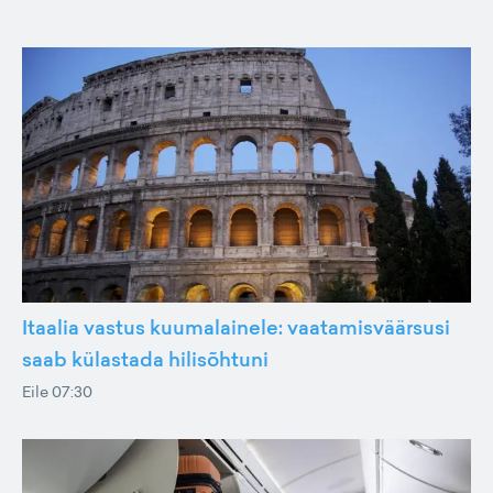
Itaalia vastus kuumalainele: vaatamisväärsusi
saab külastada hilisõhtuni
Eile 07:30