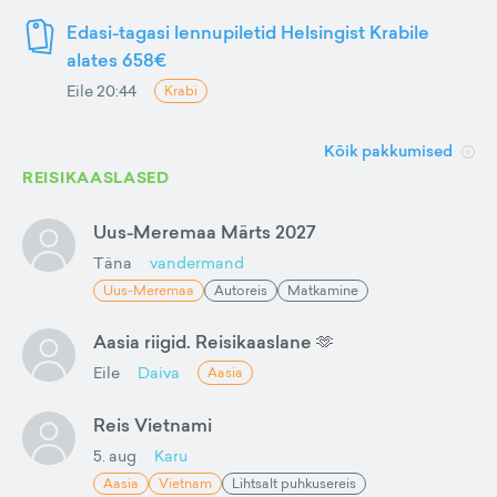
Edasi-tagasi lennupiletid Helsingist Krabile
alates 658€
Eile 20:44
Krabi
Kõik pakkumised
REISIKAASLASED
Uus-Meremaa Märts 2027
Täna
vandermand
Uus-Meremaa
Autoreis
Matkamine
Aasia riigid. Reisikaaslane 🫶
Eile
Daiva
Aasia
Reis Vietnami
5. aug
Karu
Aasia
Vietnam
Lihtsalt puhkusereis