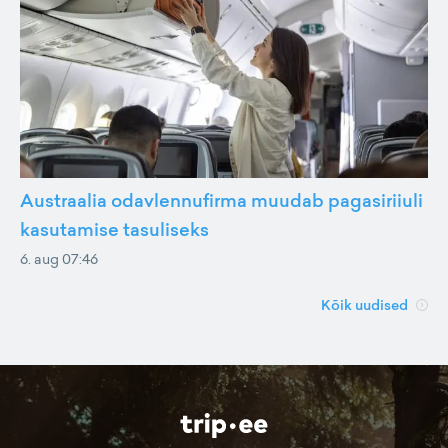
Austraalia odavlennufirma muudab pagasiriiuli
kasutamise tasuliseks
6. aug 07:46
Kõik uudised