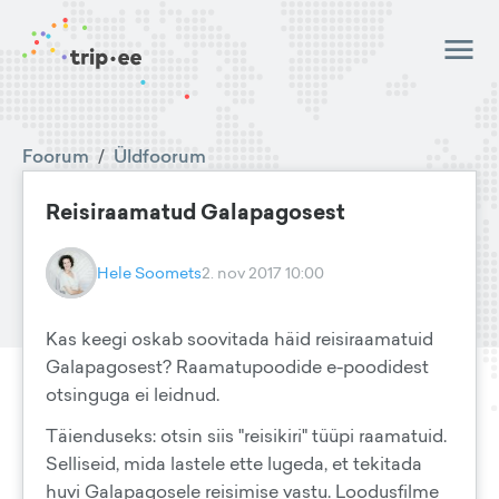
Foorum
/
Üldfoorum
Reisiraamatud Galapagosest
Hele Soomets
2. nov 2017 10:00
Kas keegi oskab soovitada häid reisiraamatuid
Galapagosest? Raamatupoodide e-poodidest
otsinguga ei leidnud.
Täienduseks: otsin siis "reisikiri" tüüpi raamatuid.
Selliseid, mida lastele ette lugeda, et tekitada
huvi Galapagosele reisimise vastu. Loodusfilme