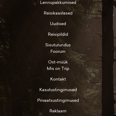
Lennupakkumised
Reisikaaslased
Uudised
Reisipildid
Sisuturundus
Foorum
Ost-müük
Mis on Trip
Kontakt
Kasutustingimused
Privaatsustingimused
Reklaam