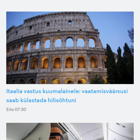
Itaalia vastus kuumalainele: vaatamisväärsusi
saab külastada hilisõhtuni
Eile 07:30