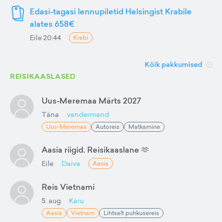
Edasi-tagasi lennupiletid Helsingist Krabile
alates 658€
Eile 20:44
Krabi
Kõik pakkumised
REISIKAASLASED
Uus-Meremaa Märts 2027
Täna
vandermand
Uus-Meremaa
Autoreis
Matkamine
Aasia riigid. Reisikaaslane 🫶
Eile
Daiva
Aasia
Reis Vietnami
5. aug
Karu
Aasia
Vietnam
Lihtsalt puhkusereis