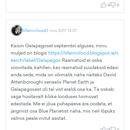
0
0
lilleriinilood
3. nov 2017 13:37
Käisin Galapagosel septembri alguses, minu
muljed on blogis
https://lilleriinilood.blogspot.ie/s
earch/label/Galapagos
Raamatuid ei oska
soovitada, kahtlen, kas raamatud suudaksid edasi
anda seda, mida on võimalik näha näiteks David
Attenboroughi seriaalis Planet Earth ja
Galapagosest oli tal vist eraldi osa ka. Ta oskab
väga huvitavalt kõike looduses toimuvat
edastada. Me ei jõua pühapäeva ära oodata, et
järgmist osa Blue Planetist näha, mis neil lõpuks
valmis peale mitut aastat.
0
0