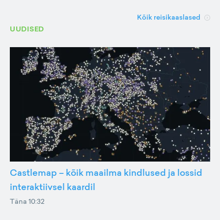
Kõik reisikaaslased
UUDISED
Castlemap – kõik maailma kindlused ja lossid
interaktiivsel kaardil
Täna 10:32