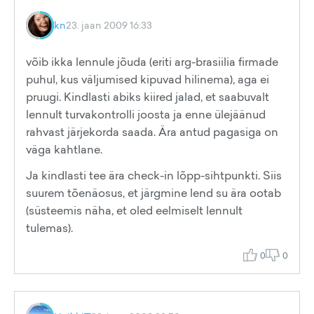
kn
23. jaan 2009 16:33
võib ikka lennule jõuda (eriti arg-brasiilia firmade
puhul, kus väljumised kipuvad hilinema), aga ei
pruugi. Kindlasti abiks kiired jalad, et saabuvalt
lennult turvakontrolli joosta ja enne ülejäänud
rahvast järjekorda saada. Ära antud pagasiga on
väga kahtlane.
Ja kindlasti tee ära check-in lõpp-sihtpunkti. Siis
suurem tõenäosus, et järgmine lend su ära ootab
(süsteemis näha, et oled eelmiselt lennult
tulemas).
0
0