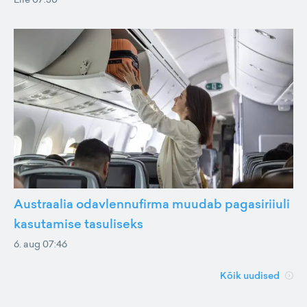
Austraalia odavlennufirma muudab pagasiriiuli
kasutamise tasuliseks
6. aug 07:46
Kõik uudised