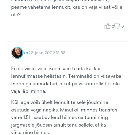
peame vahetama lennukit, kas on vaja viisat või ei
ole?
0
0
kn
22. jaan 2009 15:58
Ei ole viisat vaja. Seda sain teada ka, kui
lennufirmasse helistasin. Terminalid on viisavaba
tsooniga ühendatud, nii et passikontrollist ei ole
vaja läbi minna.
Küll aga võib ühelt lennult teisele jõudmine
osutuda väga napiks. Minul oli minnes transferi
vahe 1.5h, saabuv lend hilines ca tunni ning
järgmisele jõudsin ainult tänu sellele, et ka
väljumine hilines.