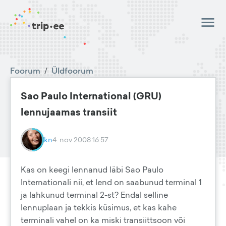
Foorum
/
Üldfoorum
Sao Paulo International (GRU)
lennujaamas transiit
kn
4. nov 2008 16:57
Kas on keegi lennanud läbi Sao Paulo
Internationali nii, et lend on saabunud terminal 1
ja lahkunud terminal 2-st? Endal selline
lennuplaan ja tekkis küsimus, et kas kahe
terminali vahel on ka miski transiittsoon või