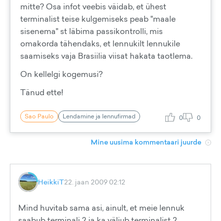
mitte? Osa infot veebis väidab, et ühest
terminalist teise kulgemiseks peab "maale
sisenema" st läbima passikontrolli, mis
omakorda tähendaks, et lennukilt lennukile
saamiseks vaja Brasiilia viisat hakata taotlema.
On kellelgi kogemusi?
Tänud ette!
Sao Paulo
Lendamine ja lennufirmad
0
0
Mine uusima kommentaari juurde
HeikkiT
22. jaan 2009 02:12
Mind huvitab sama asi, ainult, et meie lennuk
saabub terminali 2 ja ka väljub terminalist 2,