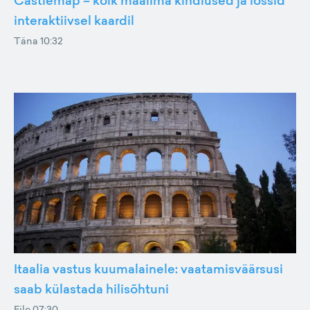
Castlemap – kõik maailma kindlused ja lossid
interaktiivsel kaardil
Täna 10:32
Itaalia vastus kuumalainele: vaatamisväärsusi
saab külastada hilisõhtuni
Eile 07:30