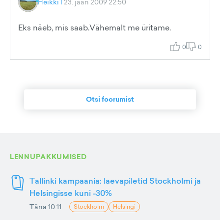
HeikkiT
23. jaan 2009 22:50
Eks näeb, mis saab.Vähemalt me üritame.
0
0
Otsi foorumist
LENNUPAKKUMISED
Tallinki kampaania: laevapiletid Stockholmi ja
Helsingisse kuni -30%
Täna 10:11
Stockholm
Helsingi