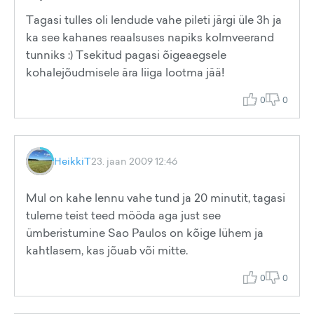
Tagasi tulles oli lendude vahe pileti järgi üle 3h ja
ka see kahanes reaalsuses napiks kolmveerand
tunniks :) Tsekitud pagasi õigeaegsele
kohalejõudmisele ära liiga lootma jää!
0
0
HeikkiT
23. jaan 2009 12:46
Mul on kahe lennu vahe tund ja 20 minutit, tagasi
tuleme teist teed mööda aga just see
ümberistumine Sao Paulos on kõige lühem ja
kahtlasem, kas jõuab või mitte.
0
0