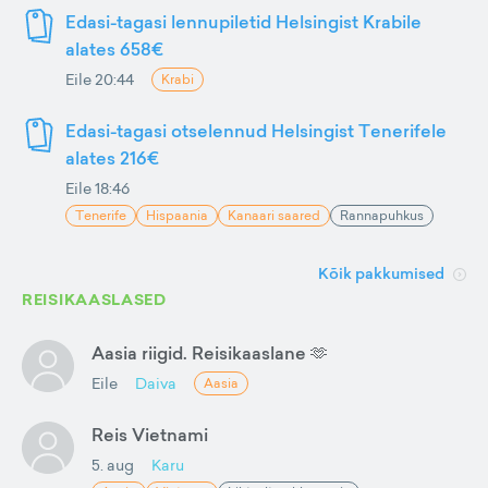
Edasi-tagasi lennupiletid Helsingist Krabile
alates 658€
Eile 20:44
Krabi
Edasi-tagasi otselennud Helsingist Tenerifele
alates 216€
Eile 18:46
Tenerife
Hispaania
Kanaari saared
Rannapuhkus
Kõik pakkumised
REISIKAASLASED
Aasia riigid. Reisikaaslane 🫶
Eile
Daiva
Aasia
Reis Vietnami
5. aug
Karu