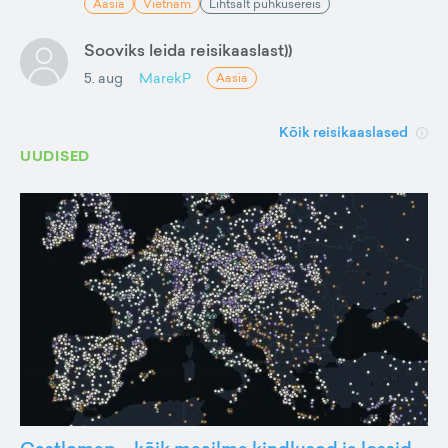
Aasia
Vietnam
Lihtsalt puhkusereis
Sooviks leida reisikaaslast))
5. aug
MarekP
Aasia
Kõik reisikaaslased
UUDISED