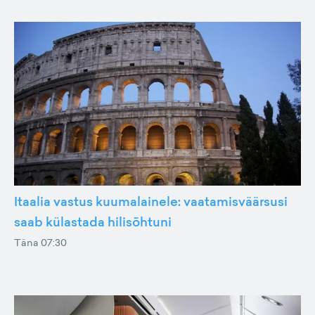
Itaalia vastus kuumalainele: vaatamisväärsusi
saab külastada hilisõhtuni
Täna 07:30