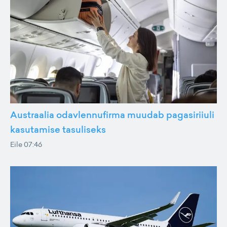
Austraalia odavlennufirma muudab pagasiriiuli
kasutamise tasuliseks
Eile 07:46