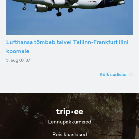
Lufthansa tõmbab talvel Tallinn-Frankfurt liini
koomale
5. aug 07:37
Kõik uudised
Lennupakkumised
Reisikaaslased