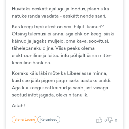
Huvitaks eeskätt ajalugu ja loodus, plaanis ka
natuke randa vaadata - eeskätt nende saari.
Kas keegi tripikatest on seal hiljuti käinud?
Otsing tulemusi ei anna, aga ehk on keegi siiski
käinud ja jagaks muljeid, oma kava, soovitusi,
tähelepanekuid jne. Viisa peaks olema
elektrooniline ja leitud info põhjalt üsna mitte-
keeruline hankida.
Korraks käis läbi mõte ka Libeeriasse minna,
kuid see jääb pigem järgmiseks aastaks eraldi.
Aga kui keegi seal käinud ja saab just viisaga
seotud infot jagada, oleksin tänulik.
Aitäh!
Sierra Leone
Reisiideed
0
0