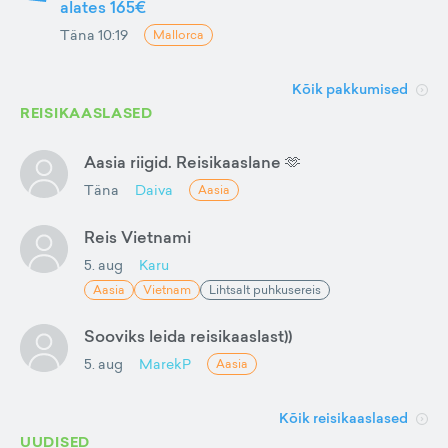
alates 165€
Täna 10:19
Mallorca
Kõik pakkumised
REISIKAASLASED
Aasia riigid. Reisikaaslane 🫶
Täna
Daiva
Aasia
Reis Vietnami
5. aug
Karu
Aasia
Vietnam
Lihtsalt puhkusereis
Sooviks leida reisikaaslast))
5. aug
MarekP
Aasia
Kõik reisikaaslased
UUDISED