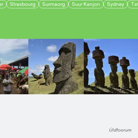
er
Strasbourg
Surmaorg
Suur Kanjon
Sydney
Ta
Üldfoorum