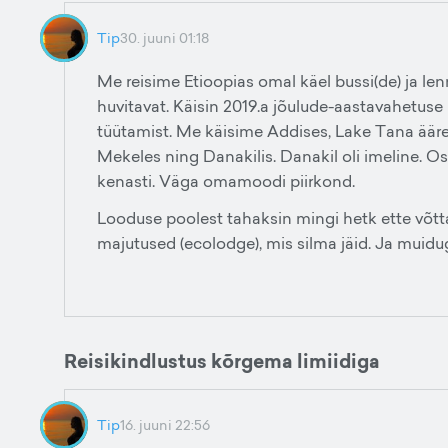
Tip
30. juuni 01:18
Me reisime Etioopias omal käel bussi(de) ja len
huvitavat. Käisin 2019.a jõulude-aastavahetuse
tüütamist. Me käisime Addises, Lake Tana ääres,
Mekeles ning Danakilis. Danakil oli imeline. Ost
kenasti. Väga omamoodi piirkond.
Looduse poolest tahaksin mingi hetk ette võtt
majutused (ecolodge), mis silma jäid. Ja muid
Reisikindlustus kõrgema limiidiga
Tip
16. juuni 22:56