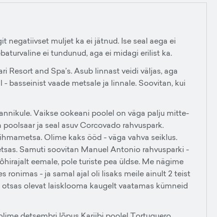
t negatiivset muljet ka ei jätnud. Ise seal aega ei
baturvaline ei tundunud, aga ei midagi erilist ka.
 Resort and Spa’s. Asub linnast veidi väljas, aga
- basseinist vaade metsale ja linnale. Soovitan, kui
rannikule. Vaikse ookeani poolel on väga palju mitte-
a poolsaar ja seal asuv Corcovado rahvuspark.
vihmametsa. Olime kaks ööd - väga vahva seiklus.
etsas. Samuti soovitan Manuel Antonio rahvusparki -
hirajalt eemale, pole turiste pea üldse. Me nägime
s ronimas - ja samal ajal oli lisaks meile ainult 2 teist
u otsas olevat laisklooma kaugelt vaatamas kümneid
 olime detsembri lõpus Kariibi poolel Tortuguero