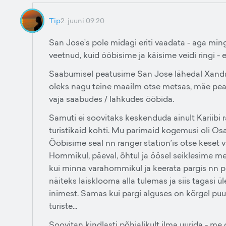
Tip
2. juuni 09:20
San Jose’s pole midagi eriti vaadata - aga mingi
veetnud, kuid ööbisime ja käisime veidi ringi - e
Saabumisel peatusime San Jose lähedal Xandari
oleks nagu teine maailm otse metsas, mäe peal 
vaja saabudes / lahkudes ööbida.
Samuti ei soovitaks keskenduda ainult Kariibi 
turistikaid kohti. Mu parimaid kogemusi oli Os
Ööbisime seal nn ranger station’is otse keset 
Hommikul, päeval, õhtul ja öösel seiklesime m
kui minna varahommikul ja keerata pargis nn pô
näiteks laisklooma alla tulemas ja siis tagasi üle
inimest. Samas kui pargi alguses on kõrgel pu
turiste...
Soovitan kindlasti põhjalikult ilma uurida - me