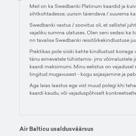
Meil on ka Swedbanki Platinum kaardid ja kuiv
sihtkohtadesse, uurisin täiendava / suurema ka
Swedbanki vastus / soovitus oli, et sellistel ju
vajaliku summa ulatuses. Olen seni sedasi ka toi
nn tavalise Swedbanki reisitõrkekindlustuse ju
Praktikas pole siiski kahte kindlustust korraga
tänu erinevatele tühistamis- jms võimalustele 
kaardi maksimumi. Minu eelistus on vajadusel 
tingitud mugavusest - kogu asjaajamine ja pa
Aga laias laastus ega vist muud polegi khi teha 
kaardi kaudu, või vajaduspõhiselt konkreetse(te)
Air Balticu usaldusväärsus