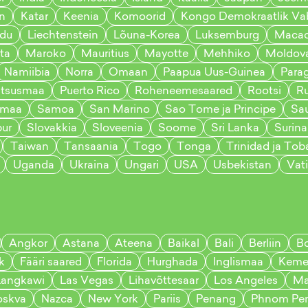
n
Katar
Keenia
Komoorid
Kongo Demokraatlik Vab
du
Liechtenstein
Lõuna-Korea
Luksemburg
Maca
ta
Maroko
Mauritius
Mayotte
Mehhiko
Moldov
Namiibia
Norra
Omaan
Paapua Uus-Guinea
Para
ntsusmaa
Puerto Rico
Roheneemesaared
Rootsi
R
amaa
Samoa
San Marino
Sao Tome ja Principe
Sau
ur
Slovakkia
Sloveenia
Soome
Sri Lanka
Surin
Taiwan
Tansaania
Togo
Tonga
Trinidad ja To
Uganda
Ukraina
Ungari
USA
Usbekistan
Vat
Angkor
Astana
Ateena
Baikal
Bali
Berliin
B
k
Fääri saared
Florida
Hurghada
Inglismaa
Keme
Langkawi
Las Vegas
Lihavõttesaar
Los Angeles
Ma
skva
Nazca
New York
Pariis
Penang
Phnom Pe