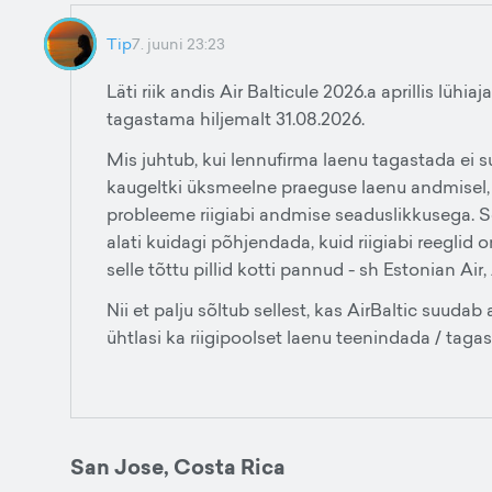
Tip
7. juuni 23:23
Läti riik andis Air Balticule 2026.a aprillis lühi
tagastama hiljemalt 31.08.2026.
Mis juhtub, kui lennufirma laenu tagastada ei s
kaugeltki üksmeelne praeguse laenu andmisel, 
probleeme riigiabi andmise seaduslikkusega. Se
alati kuidagi põhjendada, kuid riigiabi reeglid 
selle tõttu pillid kotti pannud - sh Estonian Air, 
Nii et palju sõltub sellest, kas AirBaltic suuda
ühtlasi ka riigipoolset laenu teenindada / taga
San Jose, Costa Rica