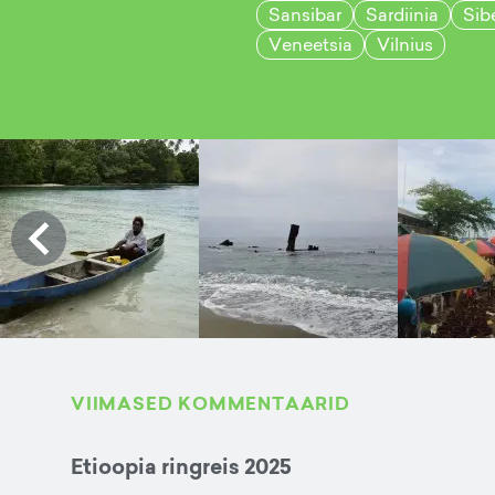
Sansibar
Sardiinia
Sib
Veneetsia
Vilnius
VIIMASED KOMMENTAARID
Etioopia ringreis 2025