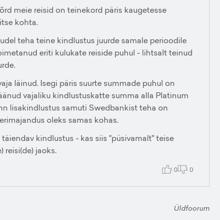
õrd meie reisid on teinekord päris kaugetesse
itse kohta.
htudel teha teine kindlustus juurde samale perioodile
metanud eriti kulukate reiside puhul - lihtsalt teinud
urde.
 vaja läinud. Isegi päris suurte summade puhul on
jäänud vajaliku kindlustuskatte summa alla Platinum
nn lisakindlustus samuti Swedbankist teha on
berimajandus oleks samas kohas.
täiendav kindlustus - kas siis "püsivamalt" teise
 reisi(de) jaoks.
0
0
Üldfoorum