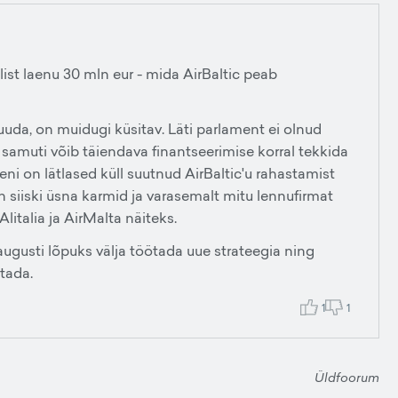
ajalist laenu 30 mln eur - mida AirBaltic peab
uuda, on muidugi küsitav. Läti parlament ei olnud
samuti võib täiendava finantseerimise korral tekkida
ni on lätlased küll suutnud AirBaltic'u rahastamist
on siiski üsna karmid ja varasemalt mitu lennufirmat
Alitalia ja AirMalta näiteks.
b augusti lõpuks välja töötada uue strateegia ning
stada.
1
1
Üldfoorum