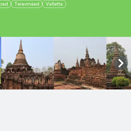
trad
Teravmäed
Valletta