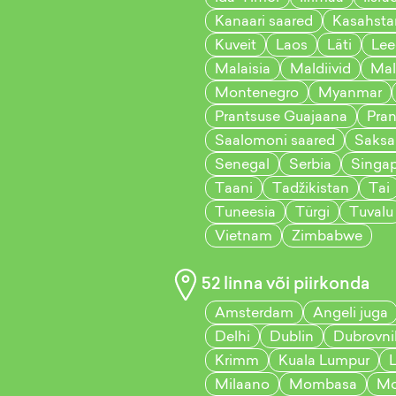
Kanaari saared
Kasahsta
Kuveit
Laos
Läti
Lee
Malaisia
Maldiivid
Mal
Montenegro
Myanmar
Prantsuse Guajaana
Pra
Saalomoni saared
Saks
Senegal
Serbia
Singap
Taani
Tadžikistan
Tai
Tuneesia
Türgi
Tuvalu
Vietnam
Zimbabwe
52
linna või piirkonda
Amsterdam
Angeli juga
Delhi
Dublin
Dubrovni
Krimm
Kuala Lumpur
Milaano
Mombasa
Mo