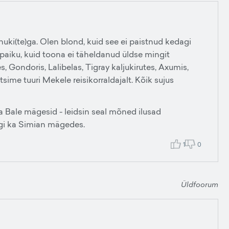
nuki(te)ga. Olen blond, kuid see ei paistnud kedagi
 paiku, kuid toona ei täheldanud üldse mingit
 Gondoris, Lalibelas, Tigray kaljukirutes, Axumis,
sime tuuri Mekele reisikorraldajalt. Kõik sujus
a Bale mägesid - leidsin seal mõned ilusad
ugi ka Simian mägedes.
1
0
Üldfoorum