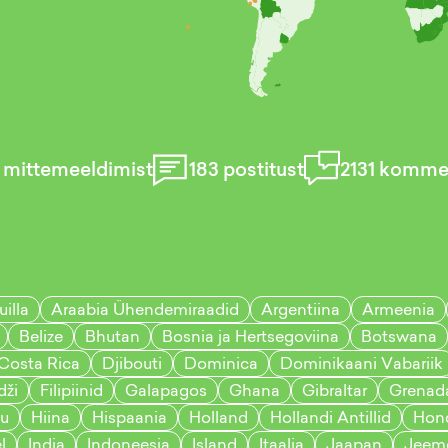
mittemeeldimist
183
postitust
2131
kommen
illa
Araabia Ühendemiraadid
Argentiina
Armeenia
Belize
Bhutan
Bosnia ja Hertsegoviina
Botswana
Costa Rica
Djibouti
Dominica
Dominikaani Vabariik
dži
Filipiinid
Galapagos
Ghana
Gibraltar
Grenad
au
Hiina
Hispaania
Holland
Hollandi Antillid
Hon
l
India
Indoneesia
Island
Itaalia
Jaapan
Jeem