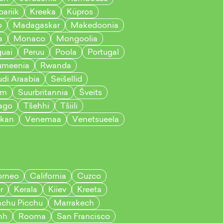
ariik
Kreeka
Küpros
o
Madagaskar
Makedoonia
a
Monaco
Mongoolia
guai
Peruu
Poola
Portugal
umeenia
Rwanda
di Araabia
Seišellid
am
Suurbritannia
Šveits
bago
Tšehhi
Tšiili
ikan
Venemaa
Venetsueela
orneo
California
Cuzco
r
Kerala
Kiiev
Kreeta
chu Picchu
Marrakech
nh
Rooma
San Francisco