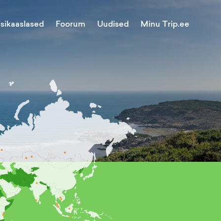
Minu Trip.ee
isikaaslased
Foorum
Uudised