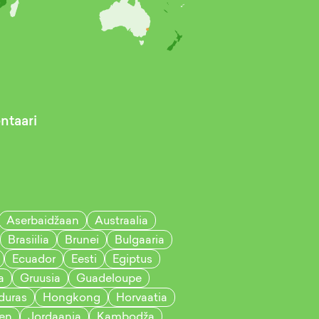
taari
Aserbaidžaan
Austraalia
Brasiilia
Brunei
Bulgaaria
Ecuador
Eesti
Egiptus
a
Gruusia
Guadeloupe
duras
Hongkong
Horvaatia
en
Jordaania
Kambodža