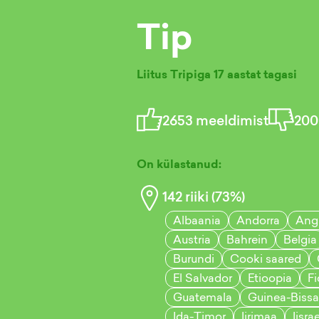
Tip
Liitus Tripiga
17 aastat tagasi
2653
meeldimist
200
On külastanud:
142
riiki (
73
%)
Albaania
Andorra
Angu
Austria
Bahrein
Belgia
Burundi
Cooki saared
El Salvador
Etioopia
Fi
Guatemala
Guinea-Biss
Ida-Timor
Iirimaa
Iisrae