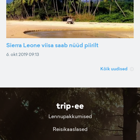
Sierra Leone viisa saab nüüd piirilt
6. okt 2019 09:13
Kõik uudised
Lennupakkumised
Reisikaaslased