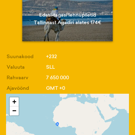
Edasi-tagasi lennupiletid
Tallinnast Agadiri alates 174€
Suunakood
+232
Valuuta
SLL
Rahvaarv
7 650 000
Ajavöönd
GMT +0
+
−