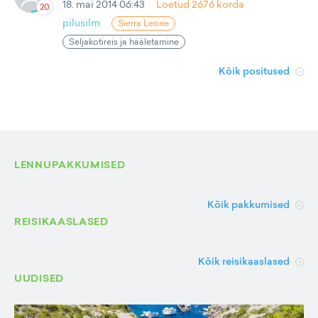
18. mai 2014 06:43
Loetud
2676
korda
20
pilusilm
Sierra Leone
Seljakotireis ja hääletamine
Kõik positused
LENNUPAKKUMISED
Kõik pakkumised
REISIKAASLASED
Kõik reisikaaslased
UUDISED