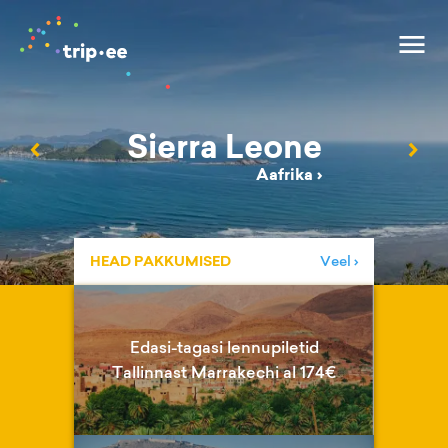
Sierra Leone
‹
›
Aafrika
›
HEAD PAKKUMISED
Veel ›
Edasi-tagasi lennupiletid
Tallinnast Marrakechi al 174€