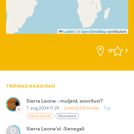
Leaflet
|
©
OpenStreetMap
contributors
17
7
TRIPIKAD RÄÄGIVAD
Sierra Leone - muljeid, soovitusi?
7. aug 2024 17:25
Loetud
262
korda
Tip
0
Sierra Leone
Reisiideed
Sierra Leone'st -Senegali