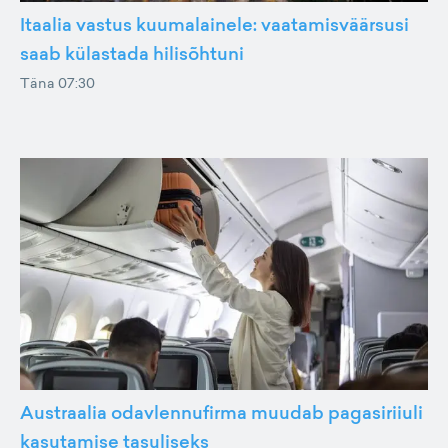
Itaalia vastus kuumalainele: vaatamisväärsusi
saab külastada hilisõhtuni
Täna 07:30
Austraalia odavlennufirma muudab pagasiriiuli
kasutamise tasuliseks