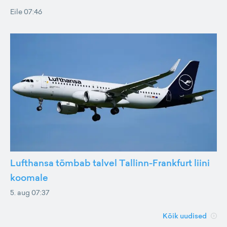
Eile 07:46
Lufthansa tõmbab talvel Tallinn-Frankfurt liini
koomale
5. aug 07:37
Kõik uudised