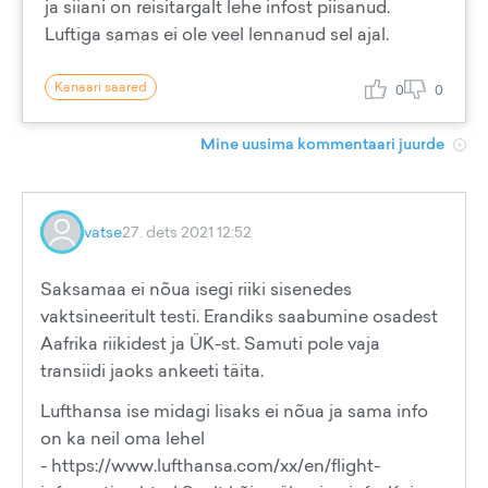
ja siiani on reisitargalt lehe infost piisanud.
Luftiga samas ei ole veel lennanud sel ajal.
Kanaari saared
0
0
Mine uusima kommentaari juurde
vatse
27. dets 2021 12:52
Saksamaa ei nõua isegi riiki sisenedes
vaktsineeritult testi. Erandiks saabumine osadest
Aafrika riikidest ja ÜK-st. Samuti pole vaja
transiidi jaoks ankeeti täita.
Lufthansa ise midagi lisaks ei nõua ja sama info
on ka neil oma lehel
- https://www.lufthansa.com/xx/en/flight-