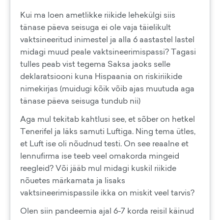
Kui ma loen ametlikke riikide lehekülgi siis
tänase päeva seisuga ei ole vaja täielikult
vaktsineeritud inimestel ja alla 6 aastastel lastel
midagi muud peale vaktsineerimispassi? Tagasi
tulles peab vist tegema Saksa jaoks selle
deklaratsiooni kuna Hispaania on riskiriikide
nimekirjas (muidugi kõik võib ajas muutuda aga
tänase päeva seisuga tundub nii)
Aga mul tekitab kahtlusi see, et sõber on hetkel
Tenerifel ja läks samuti Luftiga. Ning tema ütles,
et Luft ise oli nõudnud testi. On see reaalne et
lennufirma ise teeb veel omakorda mingeid
reegleid? Või jääb mul midagi kuskil riikide
nõuetes märkamata ja lisaks
vaktsineerimispassile ikka on miskit veel tarvis?
Olen siin pandeemia ajal 6-7 korda reisil käinud