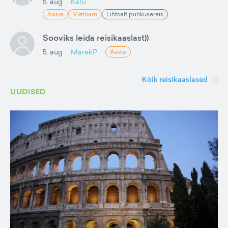
5. aug
Karu
Aasia
Vietnam
Lihtsalt puhkusereis
Sooviks leida reisikaaslast))
5. aug
MarekP
Aasia
Kõik reisikaaslased
UUDISED