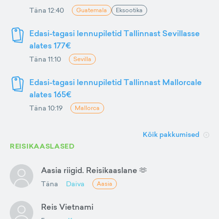
Täna 12:40
Guatemala
Eksootika
Edasi-tagasi lennupiletid Tallinnast Sevillasse
alates 177€
Täna 11:10
Sevilla
Edasi-tagasi lennupiletid Tallinnast Mallorcale
alates 165€
Täna 10:19
Mallorca
Kõik pakkumised
REISIKAASLASED
Aasia riigid. Reisikaaslane 🫶
Täna
Daiva
Aasia
Reis Vietnami