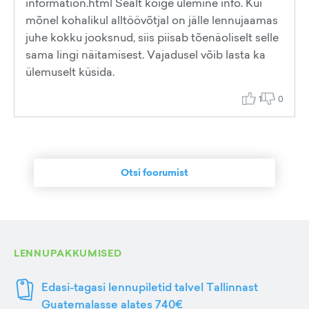
information.html Sealt kõige ülemine info. Kui
mõnel kohalikul alltöövõtjal on jälle lennujaamas
juhe kokku jooksnud, siis piisab tõenäoliselt selle
sama lingi näitamisest. Vajadusel võib lasta ka
ülemuselt küsida.
1
0
Otsi foorumist
LENNUPAKKUMISED
Edasi-tagasi lennupiletid talvel Tallinnast
Guatemalasse alates 740€