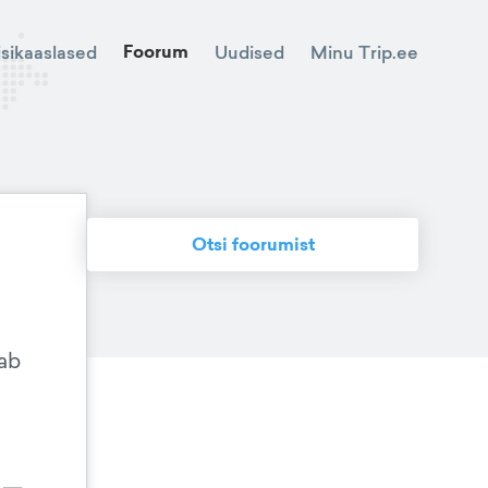
Foorum
Minu Trip.ee
isikaaslased
Uudised
Otsi foorumist
aab