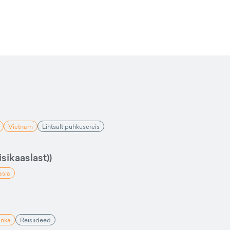
Vietnam
Lihtsalt puhkusereis
sikaaslast))
asia
anka
Reisiideed