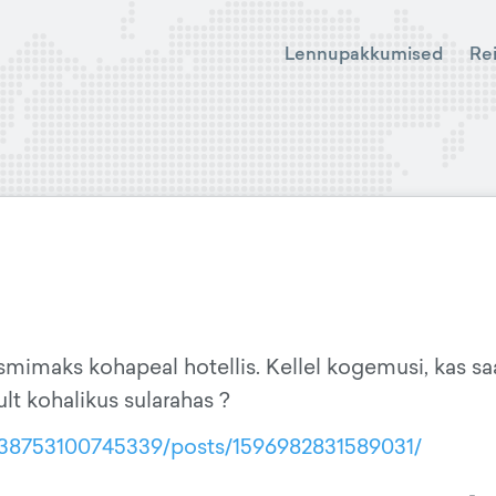
Lennupakkumised
Re
smimaks kohapeal hotellis. Kellel kogemusi, kas s
lt kohalikus sularahas ?
38753100745339/posts/1596982831589031/