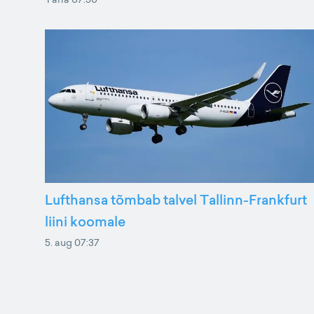
Lufthansa tõmbab talvel Tallinn-Frankfurt
liini koomale
5. aug 07:37