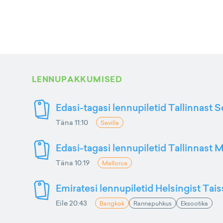
LENNUPAKKUMISED
Edasi-tagasi lennupiletid Tallinnast S
Täna 11:10
Sevilla
Edasi-tagasi lennupiletid Tallinnast M
Täna 10:19
Mallorca
Emiratesi lennupiletid Helsingist Tai
Eile 20:43
Bangkok
Rannapuhkus
Eksootika