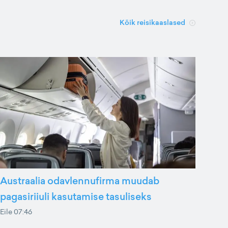
Kõik reisikaaslased
Austraalia odavlennufirma muudab
pagasiriiuli kasutamise tasuliseks
Eile 07:46