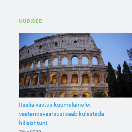
UUDISED
Itaalia vastus kuumalainele:
vaatamisväärsusi saab külastada
hilisõhtuni
Täna 07:30