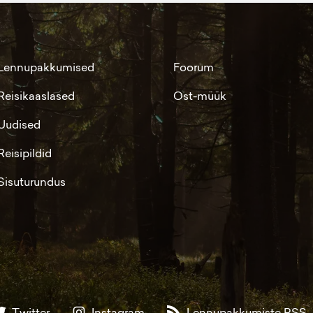
Lennupakkumised
Foorum
Reisikaaslased
Ost-müük
Uudised
Reisipildid
Sisuturundus
Twitter
Instagram
Lennupakkumiste RSS