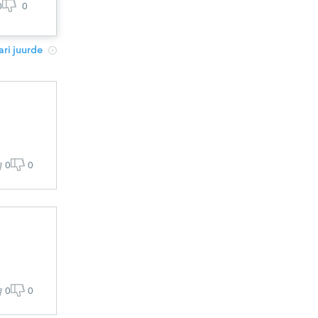
0
0
ri juurde
0
0
0
0