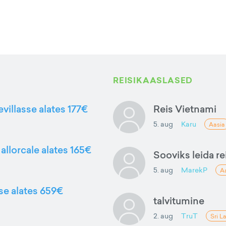
REISIKAASLASED
evillasse alates 177€
Reis Vietnami
5. aug
Karu
Aasia
allorcale alates 165€
Sooviks leida rei
5. aug
MarekP
A
sse alates 659€
talvitumine
2. aug
TruT
Sri L