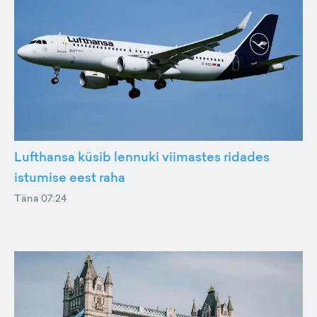
Lufthansa küsib lennuki viimastes ridades
istumise eest raha
Täna 07:24