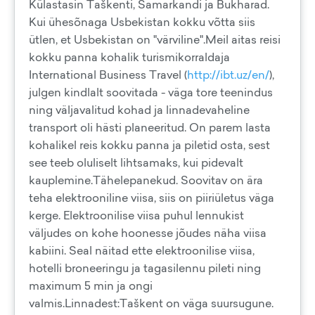
Külastasin Taškenti, Samarkandi ja Bukharad.
Kui ühesõnaga Usbekistan kokku võtta siis
ütlen, et Usbekistan on "värviline".Meil aitas reisi
kokku panna kohalik turismikorraldaja
International Business Travel (
http://ibt.uz/en/
),
julgen kindlalt soovitada - väga tore teenindus
ning väljavalitud kohad ja linnadevaheline
transport oli hästi planeeritud. On parem lasta
kohalikel reis kokku panna ja piletid osta, sest
see teeb oluliselt lihtsamaks, kui pidevalt
kauplemine.Tähelepanekud. Soovitav on ära
teha elektrooniline viisa, siis on piiriületus väga
kerge. Elektroonilise viisa puhul lennukist
väljudes on kohe hoonesse jõudes näha viisa
kabiini. Seal näitad ette elektroonilise viisa,
hotelli broneeringu ja tagasilennu pileti ning
maximum 5 min ja ongi
valmis.Linnadest:Taškent on väga suursugune.