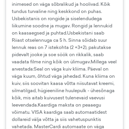
inimesed on väga sõbralikud ja hoolivad. Kõik
tundus turvaline ning keskkond on puhas.
Usbekistanis on rongide ja siselendudega
liikumine soodne ja mugav. Rongid ja lennukid
on kaasaegsed ja puhtad.Usbekistani saab
Riiast otselennuga ca 5 h. Sinna sõidab suur
lennuk reas on 7 istekohta (2 +3+2), pakutakse
pidevalt jooke ja soe söök on rikkalik, saab
vaadata filme ning kõik on ülimugav.Millega veel
arvestada:Seal on väga kuiv kliima. Päeval on
väga kuum, õhtud väga jahedad. Kuna kliima on
kuiv, siis soovitan kaasa võtta niisutavat kreemi,
silmatilgad, hügieeniline huulepulk - ühesõnaga
kõik, mis aitab kuivusest tulenevaid vaevusi
leevendada.Kaardiga maksta on peaaegu
võimatu. VISA kaardiga saab automaatidest
dollareid välja võtta ja siis vahetuspunktis
vahetada. MasterCardi automaate on väga