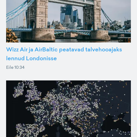
Wizz Air ja AirBaltic peatavad talvehooajaks
lennud Londonisse
Eile 10:34