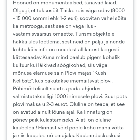
Hooned on monumentaalsed, tänavad laiad.
Olgugi, et taksosõit Taškendis väga odav (8000
- 15 000 sommi ehk 1-2 euri), soovitan vahel sõita
ka metrooga, sest see on väga ilus -
vaatamisväärsus omaette. Turismiobjekte ei
hakka üles loetlema, sest neid on palju ja nende
kohta käiv info on muudest allikatest kergesti
kättesaadav.Kuna mind paelub pigem kohalik
kultuur kui läikivad söögikohad, siis väga
mõnusa elamuse sain Plovi majas "Kush
Kelibstz", kus pakutakse imemaitsvat plovi.
Põhimõtteliselt suurtes pada-ahjudes
valmistatakse ligi 1000 inimesele plovi. Suur pots
plovi maksa u 2-3 eurot. Oluline on teada, et see
on avatud ainult lõuna ajal. Ka linnaturg on
põnev paik külastamiseks. Alati on oluline
kaubelda!! Hinnast võid poole kohe maha võtta
ja siis kaupled nö parajaks. Kaubanduskeskusi