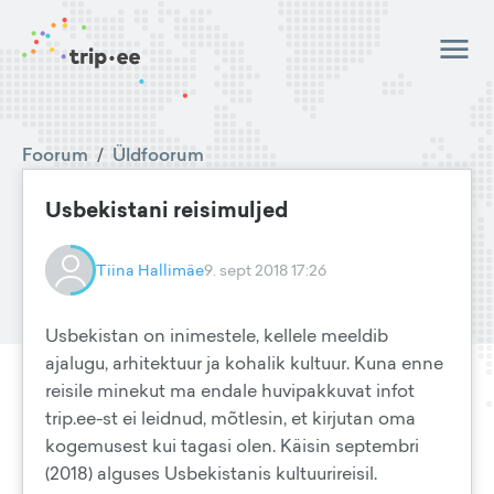
Foorum
/
Üldfoorum
Usbekistani reisimuljed
Tiina Hallimäe
9. sept 2018 17:26
Usbekistan on inimestele, kellele meeldib
ajalugu, arhitektuur ja kohalik kultuur. Kuna enne
reisile minekut ma endale huvipakkuvat infot
trip.ee-st ei leidnud, mõtlesin, et kirjutan oma
kogemusest kui tagasi olen. Käisin septembri
(2018) alguses Usbekistanis kultuurireisil.