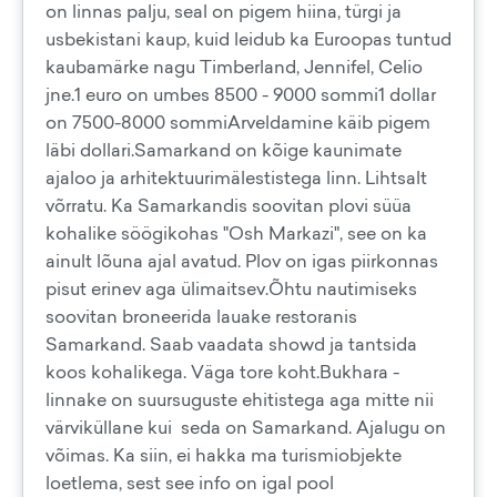
on linnas palju, seal on pigem hiina, türgi ja
usbekistani kaup, kuid leidub ka Euroopas tuntud
kaubamärke nagu Timberland, Jennifel, Celio
jne.1 euro on umbes 8500 - 9000 sommi1 dollar
on 7500-8000 sommiArveldamine käib pigem
läbi dollari.Samarkand on kõige kaunimate
ajaloo ja arhitektuurimälestistega linn. Lihtsalt
võrratu. Ka Samarkandis soovitan plovi süüa
kohalike söögikohas "Osh Markazi", see on ka
ainult lõuna ajal avatud. Plov on igas piirkonnas
pisut erinev aga ülimaitsev.Õhtu nautimiseks
soovitan broneerida lauake restoranis
Samarkand. Saab vaadata showd ja tantsida
koos kohalikega. Väga tore koht.Bukhara -
linnake on suursuguste ehitistega aga mitte nii
värviküllane kui seda on Samarkand. Ajalugu on
võimas. Ka siin, ei hakka ma turismiobjekte
loetlema, sest see info on igal pool