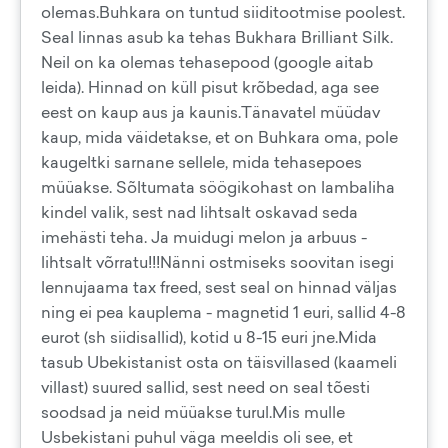
olemas.Buhkara on tuntud siiditootmise poolest.
Seal linnas asub ka tehas Bukhara Brilliant Silk.
Neil on ka olemas tehasepood (google aitab
leida). Hinnad on küll pisut krõbedad, aga see
eest on kaup aus ja kaunis.Tänavatel müüdav
kaup, mida väidetakse, et on Buhkara oma, pole
kaugeltki sarnane sellele, mida tehasepoes
müüakse. Sõltumata söögikohast on lambaliha
kindel valik, sest nad lihtsalt oskavad seda
imehästi teha. Ja muidugi melon ja arbuus -
lihtsalt võrratu!!!Nänni ostmiseks soovitan isegi
lennujaama tax freed, sest seal on hinnad väljas
ning ei pea kauplema - magnetid 1 euri, sallid 4-8
eurot (sh siidisallid), kotid u 8-15 euri jne.Mida
tasub Ubekistanist osta on täisvillased (kaameli
villast) suured sallid, sest need on seal tõesti
soodsad ja neid müüakse turul.Mis mulle
Usbekistani puhul väga meeldis oli see, et