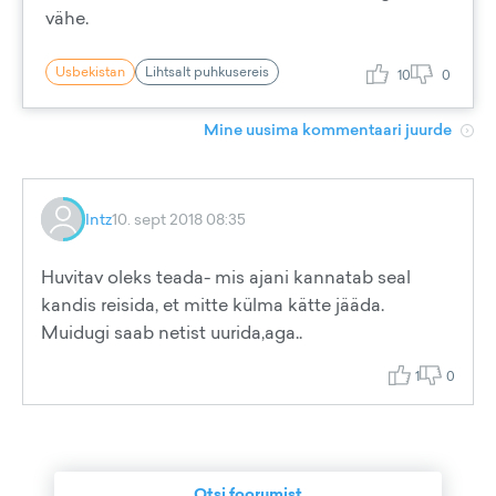
vähe.
Usbekistan
Lihtsalt puhkusereis
10
0
Mine uusima kommentaari juurde
Intz
10. sept 2018 08:35
Huvitav oleks teada- mis ajani kannatab seal
kandis reisida, et mitte külma kätte jääda.
Muidugi saab netist uurida,aga..
1
0
Otsi foorumist