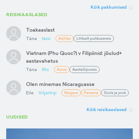
Kõik pakkumised
REISIKAASLASED
Toakaaslast
Täna
teisi
Aafrika
Lihtsalt puhkusereis
Vietnam (Phu Quoc?) v Filipiinid: jõulud+
aastavahetus
Täna
Rtc
Aasia
Aastalõpureis
Olen minemas Nicaraguasse
Eile
Viljartrip
Niagara
Panama
Söök ja jook
Kõik reisikaaslased
UUDISED