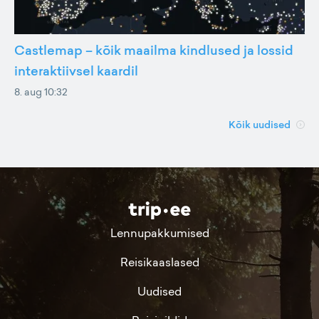
Castlemap – kõik maailma kindlused ja lossid
interaktiivsel kaardil
8. aug 10:32
Kõik uudised
Lennupakkumised
Reisikaaslased
Uudised