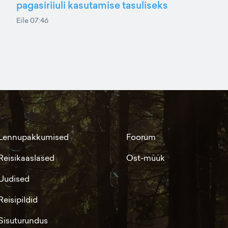
pagasiriiuli kasutamise tasuliseks
Eile 07:46
Lennupakkumised
Foorum
Reisikaaslased
Ost-müük
Uudised
Reisipildid
Sisuturundus