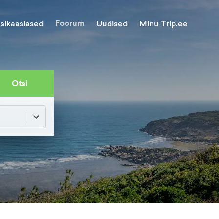
Foorum
Minu Trip.ee
isikaaslased
Uudised
Otsi