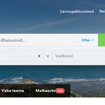
Lennupakkumised
Re
Filter
Valdkond
Vaba teema
Matkaauto
Uus