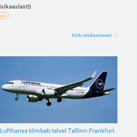
sikaaslast))
asia
Kõik reisikaaslased
Lufthansa tõmbab talvel Tallinn-Frankfurt