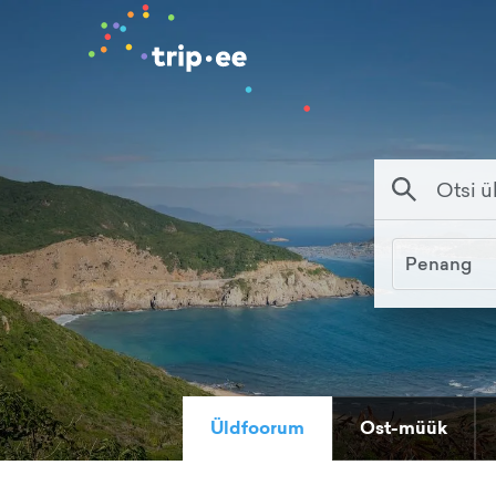
Penang
Üldfoorum
Ost-müük