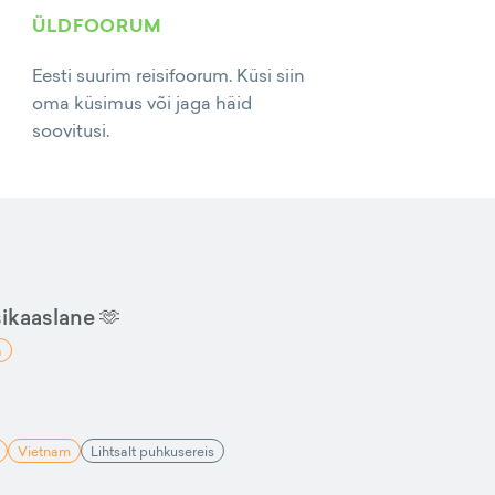
ÜLDFOORUM
Eesti suurim reisifoorum. Küsi siin
oma küsimus või jaga häid
soovitusi.
sikaaslane 🫶
a
Vietnam
Lihtsalt puhkusereis