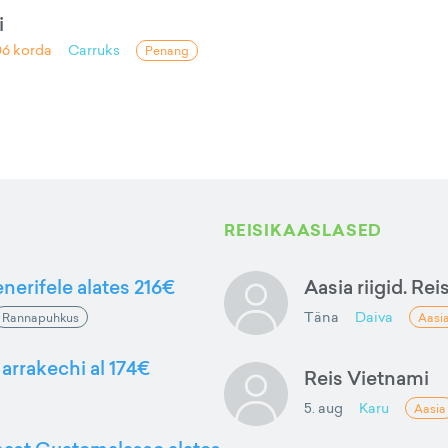
i
06
korda
Carruks
Penang
REISIKAASLASED
nerifele alates 216€
Aasia riigid. Rei
Täna
Daiva
Rannapuhkus
Aasi
arrakechi al 174€
Reis Vietnami
5. aug
Karu
Aasia