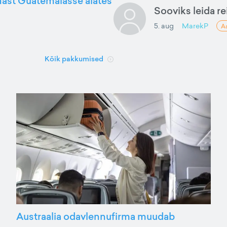
nnast Guatemalasse alates
Sooviks leida rei
5. aug
MarekP
A
Kõik pakkumised
Austraalia odavlennufirma muudab