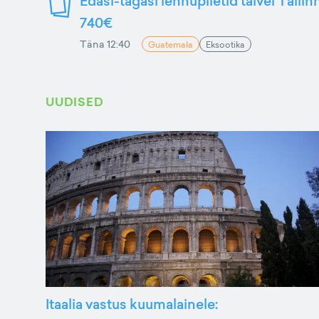
Edasi-tagasi lennupiletid talvel Talli
740€
Täna 12:40
Guatemala
Eksootika
UUDISED
Itaalia vastus kuumalainele: