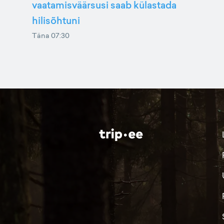
vaatamisväärsusi saab külastada
hilisõhtuni
Täna 07:30