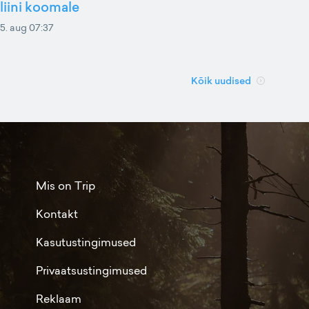
liini koomale
5. aug 07:37
Kõik uudised
Mis on Trip
Kontakt
Kasutustingimused
Privaatsustingimused
Reklaam