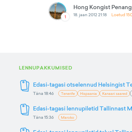
Hong Kongist Penang
18. jaan 2012 21:18
Loetud
15
1
LENNUPAKKUMISED
Edasi-tagasi otselennud Helsingist Te
Täna 18:46
Tenerife
Hispaania
Kanaari saared
Edasi-tagasi lennupiletid Tallinnast M
Täna 15:36
Maroko