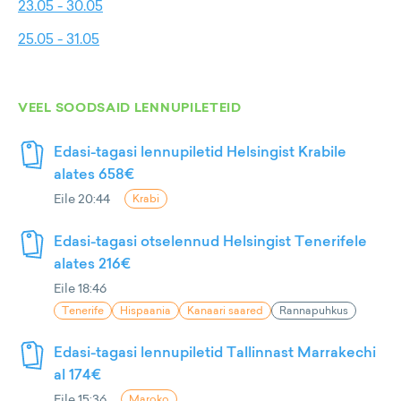
23.05 - 30.05
25.05 - 31.05
VEEL SOODSAID LENNUPILETEID
Edasi-tagasi lennupiletid Helsingist Krabile
alates 658€
Eile 20:44
Krabi
Edasi-tagasi otselennud Helsingist Tenerifele
alates 216€
Eile 18:46
Tenerife
Hispaania
Kanaari saared
Rannapuhkus
Edasi-tagasi lennupiletid Tallinnast Marrakechi
al 174€
Eile 15:36
Maroko