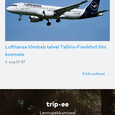
Lufthansa tõmbab talvel Tallinn-Frankfurt liini
koomale
5. aug 07:37
Kõik uudised
Lennupakkumised