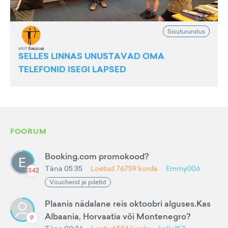
Sisuturundus
SELLES LINNAS UNUSTAVAD OMA
TELEFONID ISEGI LAPSED
FOORUM
Booking.com promokood?
Täna 05:35
Loetud
76759
korda
Emmy006
1342
Voucherid ja piletid
Plaanis nädalane reis oktoobri alguses.Kas
Albaania, Horvaatia või Montenegro?
9