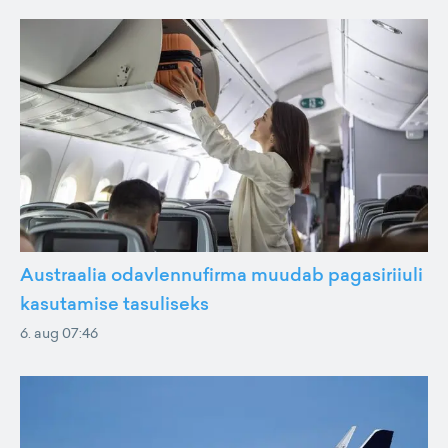
Austraalia odavlennufirma muudab pagasiriiuli
kasutamise tasuliseks
6. aug 07:46