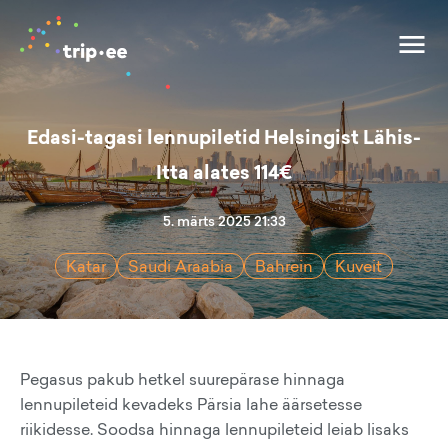
Edasi-tagasi lennupiletid Helsingist Lähis-
Itta alates 114€
5. märts 2025 21:33
Katar
Saudi Araabia
Bahrein
Kuveit
Pegasus pakub hetkel suurepärase hinnaga
lennupileteid kevadeks Pärsia lahe äärsetesse
riikidesse. Soodsa hinnaga lennupileteid leiab lisaks