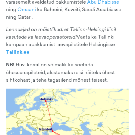
varasemalt avaldatud pakkumistele
Abu Dhabisse
ning
Omaani
ka Bahreini, Kuveiti, Saudi Araabiasse
ning Qatari.
Lennuajad on mõistlikud, et Tallinn-Helsingi liinil
kasutada ka laevaoperaatoreid!
Vaata ka Tallinki
kampaaniapakkumist laevapiletitele Helsingisse
Tallink.ee
NB!
Huvi korral on võimalik ka soetada
ühesuunapileteid, alustamaks reisi näiteks ühest
sihtkohast ja teha tagasilend mõnest teisest.