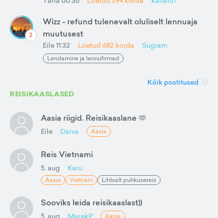
Täna 00:36
Loetud
594
korda
kalle157
Wizz - refund tulenevalt oluliselt lennuaja
muutusest
2
Eile 11:32
Loetud
682
korda
Sugram
Lendamine ja lennufirmad
Kõik postitused
REISIKAASLASED
Aasia riigid. Reisikaaslane 🫶
Eile
Daiva
Aasia
Reis Vietnami
5. aug
Karu
Aasia
Vietnam
Lihtsalt puhkusereis
Sooviks leida reisikaaslast))
5. aug
MarekP
Aasia