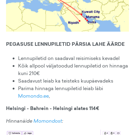
PEGASUSE LENNUPILETID PÄRSIA LAHE ÄÄRDE
Lennupiletid on saadaval reisimiseks kevadel
Kõik allpool väljatoodud lennupiletid on hinnaga
kuni 210€
Saadavust leiab ka teisteks kuupäevadeks
Parima hinnaga lennupiletid leiab läbi
Momondo.ee
,
Helsingi - Bahrein - Helsingi alates 114€
Hinnanäide
Momondost
: