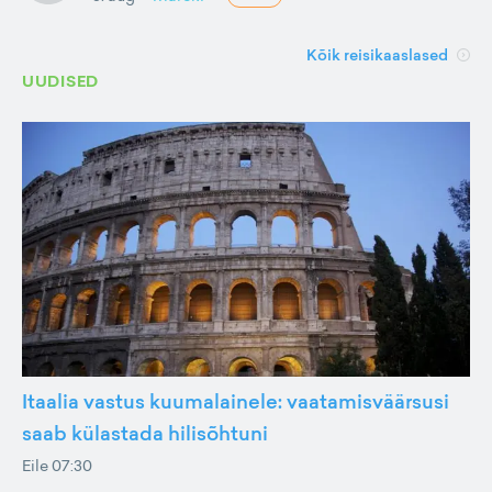
Kõik reisikaaslased
UUDISED
Itaalia vastus kuumalainele: vaatamisväärsusi
saab külastada hilisõhtuni
Eile 07:30