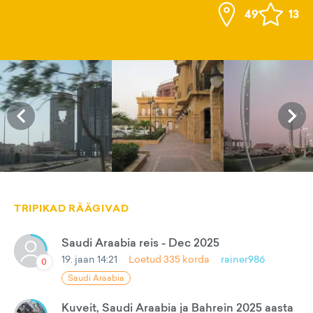
49
13
TRIPIKAD RÄÄGIVAD
Saudi Araabia reis - Dec 2025
19. jaan 14:21
Loetud
335
korda
rainer986
0
Saudi Araabia
Kuveit, Saudi Araabia ja Bahrein 2025 aasta