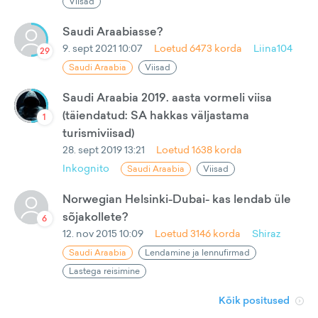
Viisad
Saudi Araabiasse?
9. sept 2021 10:07
Loetud
6473
korda
Liina104
29
Saudi Araabia
Viisad
Saudi Araabia 2019. aasta vormeli viisa
(täiendatud: SA hakkas väljastama
1
turismiviisad)
28. sept 2019 13:21
Loetud
1638
korda
Inkognito
Saudi Araabia
Viisad
Norwegian Helsinki-Dubai- kas lendab üle
sõjakollete?
6
12. nov 2015 10:09
Loetud
3146
korda
Shiraz
Saudi Araabia
Lendamine ja lennufirmad
Lastega reisimine
Kõik positused