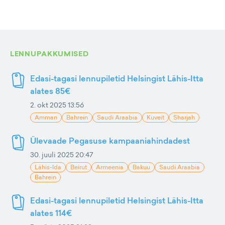
LENNUPAKKUMISED
Edasi-tagasi lennupiletid Helsingist Lähis-Itta
alates 85€
2. okt 2025 13:56
Amman
Bahrein
Saudi Araabia
Kuveit
Sharjah
Ülevaade Pegasuse kampaaniahindadest
30. juuli 2025 20:47
Lähis-Ida
Beirut
Armeenia
Bakuu
Saudi Araabia
Bahrein
Edasi-tagasi lennupiletid Helsingist Lähis-Itta
alates 114€