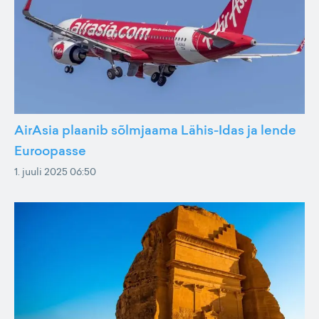
AirAsia plaanib sõlmjaama Lähis-Idas ja lende
Euroopasse
1. juuli 2025 06:50