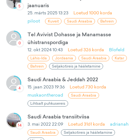
jaanuaris
5
25. märts 2025 13:23
Loetud
1000
korda
piloot
Kuveit
Saudi Araabia
Bahrein
Tel Avivist Dohasse ja Manamasse
ühistranspordiga
0
12. okt 2024 10:43
Loetud
326
korda
Blofeld
Lähis-Ida
Jordaania
Saudi Araabia
Katar
Bahrein
Seljakotireis ja hääletamine
Saudi Araabia & Jeddah 2022
15. jaan 2023 19:36
Loetud
730
korda
4
muskaontheroad
Saudi Araabia
Lihtsalt puhkusereis
Saudi Araabia transiitviisa
3. mai 2022 22:09
Loetud
3161
korda
adrianah
14
Saudi Araabia
Seljakotireis ja hääletamine