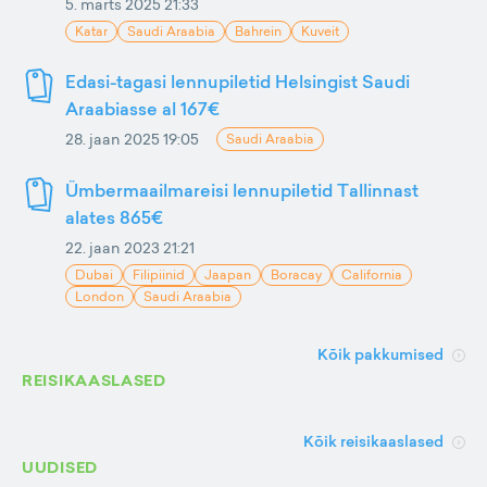
5. märts 2025 21:33
Katar
Saudi Araabia
Bahrein
Kuveit
Edasi-tagasi lennupiletid Helsingist Saudi
Araabiasse al 167€
28. jaan 2025 19:05
Saudi Araabia
Ümbermaailmareisi lennupiletid Tallinnast
alates 865€
22. jaan 2023 21:21
Dubai
Filipiinid
Jaapan
Boracay
California
London
Saudi Araabia
Kõik pakkumised
REISIKAASLASED
Kõik reisikaaslased
UUDISED