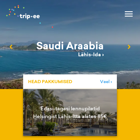
Saudi Araabia
‹
›
Lähis-Ida
›
HEAD PAKKUMISED
Veel ›
Edasi-tagasi lennupiletid
Helsingist Lähis-Itta alates 85€