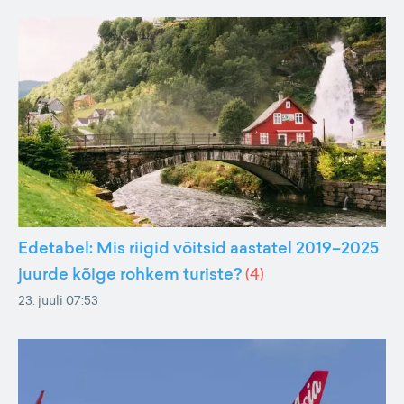
Edetabel: Mis riigid võitsid aastatel 2019–2025
juurde kõige rohkem turiste?
(
4
)
23. juuli 07:53