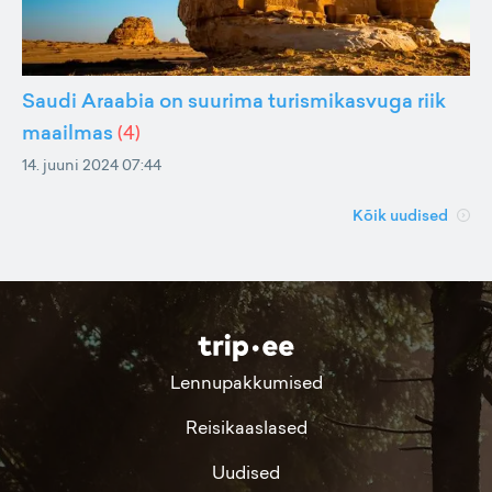
Saudi Araabia on suurima turismikasvuga riik
maailmas
(
4
)
14. juuni 2024 07:44
Kõik uudised
Lennupakkumised
Reisikaaslased
Uudised