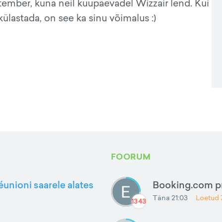
ptember, kuna neil kuupäevadel Wizzair lend. Kui
külastada, on see ka sinu võimalus :)
FOORUM
éunioni saarele alates
Booking.com 
Täna 21:03
Loetud
1343