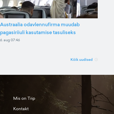
Austraalia odavlennufirma muudab
pagasiriiuli kasutamise tasuliseks
6. aug 07:46
Kõik uudised
Mis on Trip
Kontakt