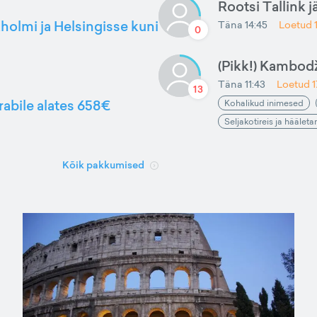
Rootsi Tallink j
kholmi ja Helsingisse kuni
Täna 14:45
Loetud
0
(Pikk!) Kambod
Täna 11:43
Loetud
13
rabile alates 658€
Kohalikud inimesed
Seljakotireis ja häälet
Kõik pakkumised