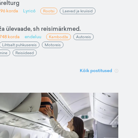
ärelturg
196
korda
Lyric6
Rootsi
Laevad ja kruiisid
ža ülevaade, sh reisimärkmed.
1748
korda
endeluu
Kambodža
Autoreis
Lihtsalt puhkusereis
Motoreis
amine
Reisiideed
Kõik postitused