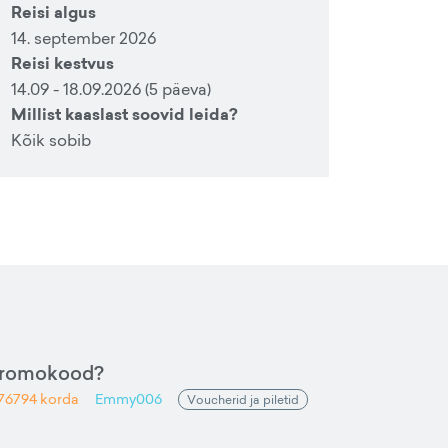
Reisi algus
14. september 2026
Reisi kestvus
14.09 - 18.09.2026 (5 päeva)
Millist kaaslast soovid leida?
Kõik sobib
promokood?
76794
korda
Emmy006
Voucherid ja piletid