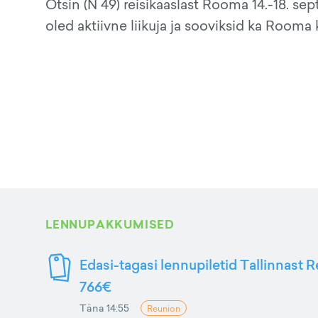
Otsin (N 49) reisikaaslast Rooma 14.-18. se
oled aktiivne liikuja ja sooviksid ka Rooma 
LENNUPAKKUMISED
Edasi-tagasi lennupiletid Tallinnast R
766€
Täna 14:55
Reunion