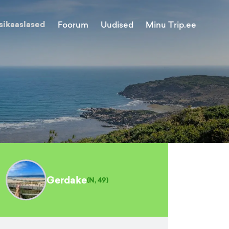
sikaaslased
Minu Trip.ee
Foorum
Uudised
Gerdake
(
N, 49
)