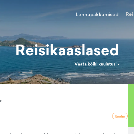
Rei
Lennupakkumised
Reisikaaslased
Vaata kõiki kuulutusi ›
r
Itaalia