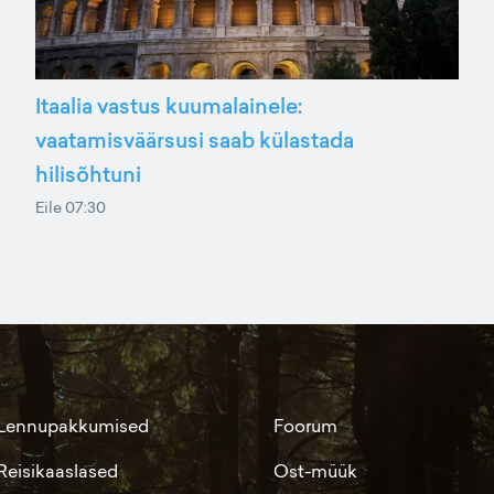
Itaalia vastus kuumalainele:
vaatamisväärsusi saab külastada
hilisõhtuni
Eile 07:30
Lennupakkumised
Foorum
Reisikaaslased
Ost-müük