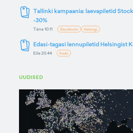
Tallinki kampaania: laevapiletid Stoc
-30%
Täna 10:11
Stockholm
Helsingi
Edasi-tagasi lennupiletid Helsingist K
Eile 20:44
Krabi
UUDISED