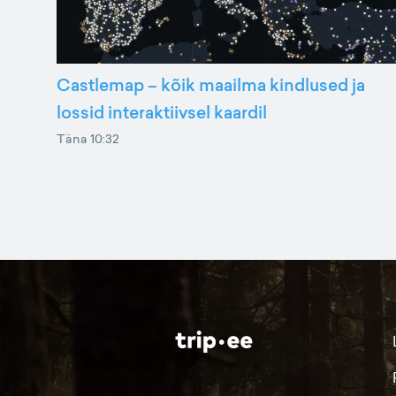
Castlemap – kõik maailma kindlused ja
lossid interaktiivsel kaardil
Täna 10:32