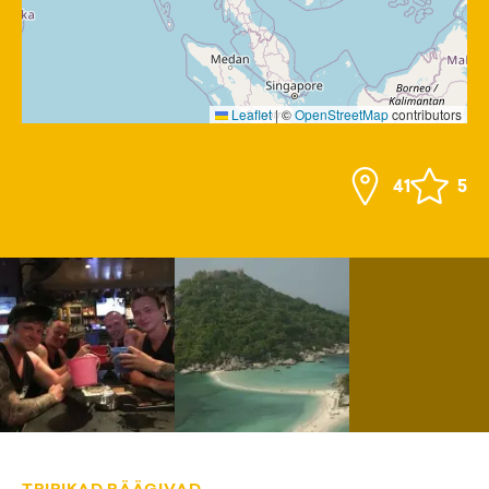
Leaflet
|
©
OpenStreetMap
contributors
41
5