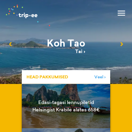
Koh Tao
‹
›
Tai
›
HEAD PAKKUMISED
Veel ›
Edasi-tagasi lennupiletid
Helsingist Krabile alates 658€