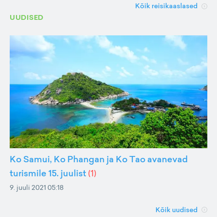
Kõik reisikaaslased
UUDISED
Ko Samui, Ko Phangan ja Ko Tao avanevad
turismile 15. juulist
(
1
)
9. juuli 2021 05:18
Kõik uudised