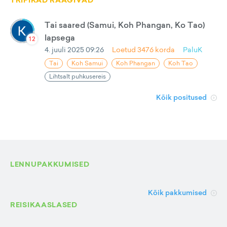
TRIPIKAD RÄÄGIVAD
Tai saared (Samui, Koh Phangan, Ko Tao)
lapsega
12
4. juuli 2025 09:26
Loetud
3476
korda
PaluK
Tai
Koh Samui
Koh Phangan
Koh Tao
Lihtsalt puhkusereis
Kõik positused
LENNUPAKKUMISED
Kõik pakkumised
REISIKAASLASED