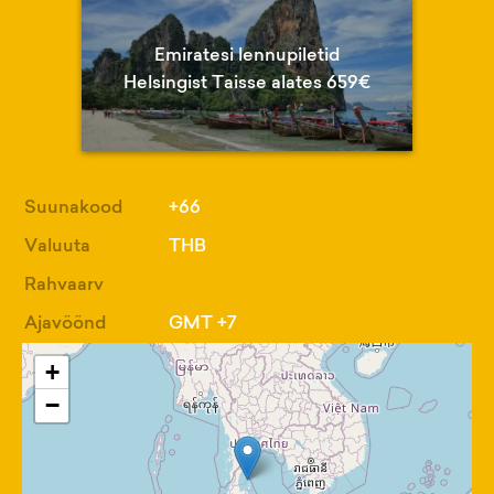
Emiratesi lennupiletid
Helsingist Taisse alates 659€
Suunakood
+66
Valuuta
THB
Rahvaarv
Ajavöönd
GMT +7
+
−