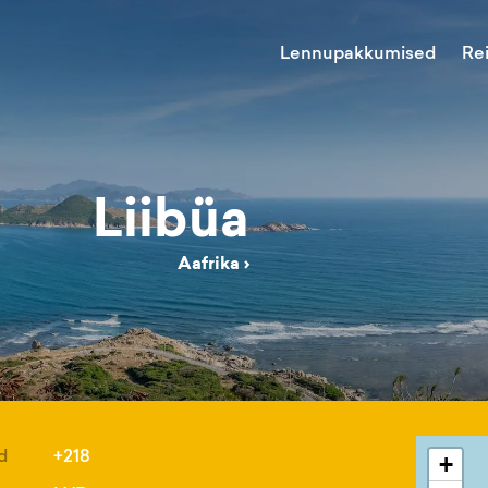
Lennupakkumised
Re
Liibüa
Aafrika
›
d
+218
+