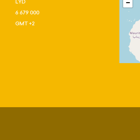
LYD
−
6 679 000
GMT +2