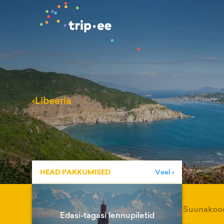
‹
Libeeria
HEAD PAKKUMISED
Veel ›
Suunakoo
Edasi-tagasi lennupiletid