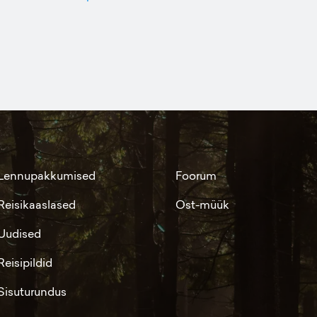
Lennupakkumised
Foorum
Reisikaaslased
Ost-müük
Uudised
Reisipildid
Sisuturundus