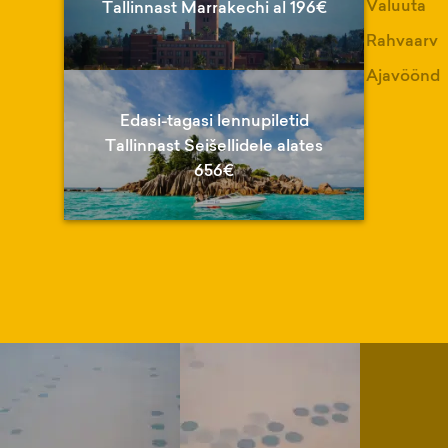
Valuuta
Tallinnast Marrakechi al 196€
Rahvaarv
Ajavöönd
Edasi-tagasi lennupiletid
Tallinnast Seišellidele alates
656€