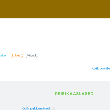
sike
Liibüa
Viisad
Kõik posit
REISIKAASLASED
Kõik pakkumised