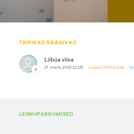
TRIPIKAD RÄÄGIVAD
Liibüa viisa
21. märts 2010 22:05
Loetud
1202
korda
Et
0
LENNUPAKKUMISED