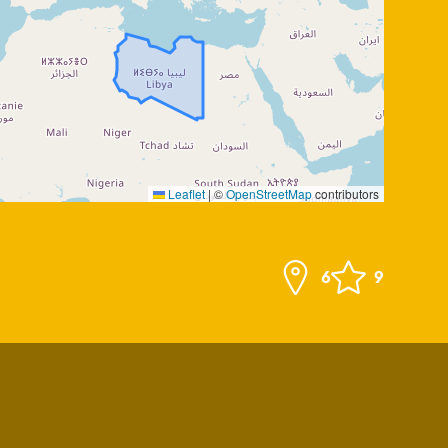
Leaflet
|
©
OpenStreetMap
contributors
6
9