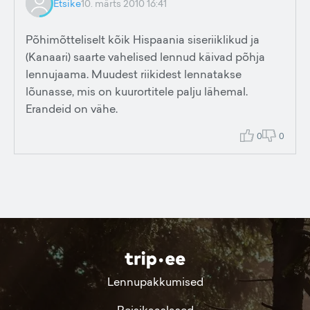
Etsike
10. märts 2010 16:41
Põhimõtteliselt kõik Hispaania siseriiklikud ja
(Kanaari) saarte vahelised lennud käivad põhja
lennujaama. Muudest riikidest lennatakse
lõunasse, mis on kuurortitele palju lähemal.
Erandeid on vähe.
0
0
Lennupakkumised