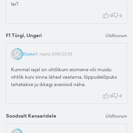
lai?
0
0
F1 Türgi, Ungari
Üldfoorum
Etsike
11. märts 2010 22:53
Kummal rajal on ohtlikum esimene või muidu
ohtlik kurv sinna lähed vaatama, lõppudelõpuks
tahetakse ju ikkagi avariisid näha.
0
0
Soodsalt Kanaaridele
Üldfoorum