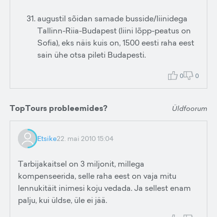
augustil sõidan samade busside/liinidega
Tallinn-Riia-Budapest (liini lõpp-peatus on
Sofia), eks näis kuis on, 1500 eesti raha eest
sain ühe otsa pileti Budapesti.
0
0
TopTours probleemides?
Üldfoorum
Etsike
22. mai 2010 15:04
Tarbijakaitsel on 3 miljonit, millega
kompenseerida, selle raha eest on vaja mitu
lennukitäit inimesi koju vedada. Ja sellest enam
palju, kui üldse, üle ei jää.