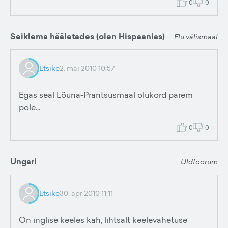
0
0
Seiklema hääletades (olen Hispaanias)
Elu välismaal
Etsike
2. mai 2010 10:57
Egas seal Lõuna-Prantsusmaal olukord parem
pole...
0
0
Ungari
Üldfoorum
Etsike
30. apr 2010 11:11
On inglise keeles kah, lihtsalt keelevahetuse