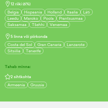
12
riiki (
6
%)
Belgia
Hispaania
Holland
Itaalia
Läti
Leedu
Maroko
Poola
Prantsusmaa
Saksamaa
Tšehhi
Venemaa
5
linna või piirkonda
Costa del Sol
Gran Canaria
Lanzarote
Sitsiilia
Tenerife
Tahab minna:
2
sihtkohta
Armeenia
Gruusia