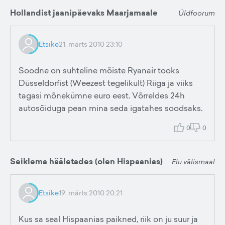
Hollandist jaanipäevaks Maarjamaale
Üldfoorum
Etsike
21. märts 2010 23:10
Soodne on suhteline mõiste Ryanair tooks
Düsseldorfist (Weezest tegelikult) Riiga ja viiks
tagasi mõnekümne euro eest. Võrreldes 24h
autosõiduga pean mina seda igatahes soodsaks.
0
0
Seiklema hääletades (olen Hispaanias)
Elu välismaal
Etsike
19. märts 2010 20:21
Kus sa seal Hispaanias paikned, riik on ju suur ja