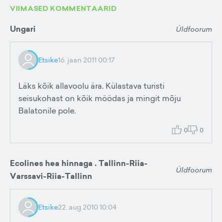
VIIMASED KOMMENTAARID
Ungari
Üldfoorum
Etsike
16. jaan 2011 00:17
Läks kõik allavoolu ära. Külastava turisti
seisukohast on kõik möödas ja mingit mõju
Balatonile pole.
0
0
Ecolines hea hinnaga . Tallinn-Riia-
Üldfoorum
Varssavi-Riia-Tallinn
Etsike
22. aug 2010 10:04