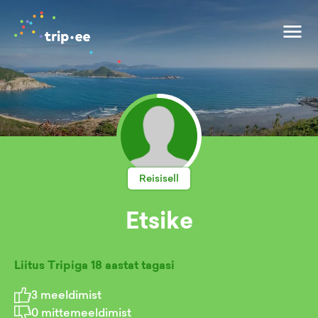
Reisisell
Etsike
Liitus Tripiga
18 aastat tagasi
3
meeldimist
0
mittemeeldimist