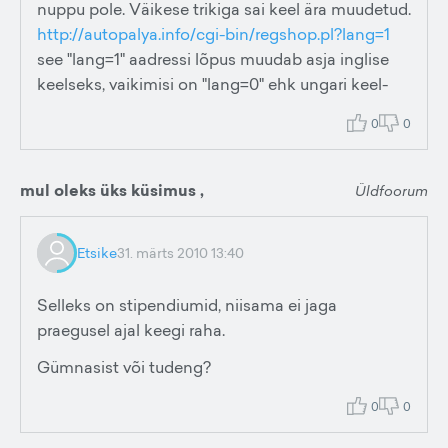
nuppu pole. Väikese trikiga sai keel ära muudetud.
http://autopalya.info/cgi-bin/regshop.pl?lang=1
see "lang=1" aadressi lõpus muudab asja inglise
keelseks, vaikimisi on "lang=0" ehk ungari keel-
0
0
mul oleks üks küsimus ,
Üldfoorum
Etsike
31. märts 2010 13:40
Selleks on stipendiumid, niisama ei jaga
praegusel ajal keegi raha.
Gümnasist või tudeng?
0
0