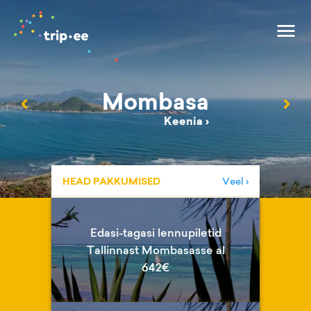
Mombasa
‹
›
Keenia
›
HEAD PAKKUMISED
Veel ›
Edasi-tagasi lennupiletid
Tallinnast Mombasasse al
642€