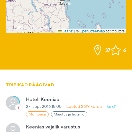
Leaflet
|
©
OpenStreetMap
contributors
37
6
TRIPIKAD RÄÄGIVAD
Hotell Keenias
27. sept 2016 18:00
Loetud
2619
korda
kirx11
8
Mombasa
Majutus ja hotellid
Keenias vajalik varustus