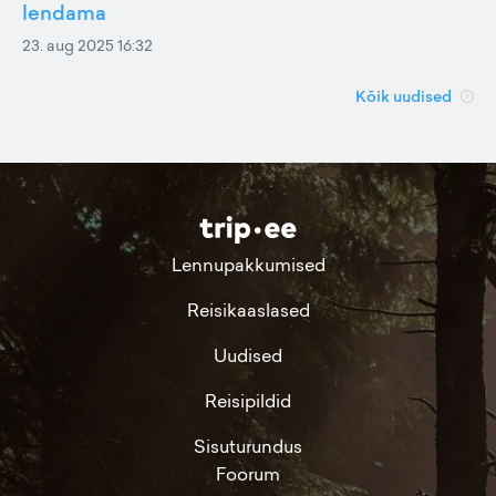
lendama
23. aug 2025 16:32
Kõik uudised
Lennupakkumised
Reisikaaslased
Uudised
Reisipildid
Sisuturundus
Foorum