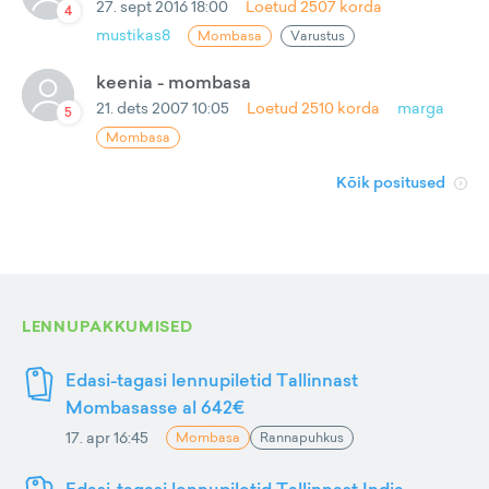
27. sept 2016 18:00
Loetud
2507
korda
4
mustikas8
Mombasa
Varustus
keenia - mombasa
21. dets 2007 10:05
Loetud
2510
korda
marga
5
Mombasa
Kõik positused
LENNUPAKKUMISED
Edasi-tagasi lennupiletid Tallinnast
Mombasasse al 642€
17. apr 16:45
Mombasa
Rannapuhkus