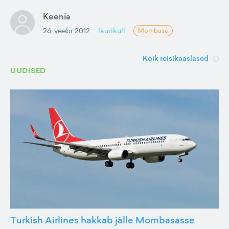
Keenia
26. veebr 2012
laurikull
Mombasa
Kõik reisikaaslased
UUDISED
Turkish Airlines hakkab jälle Mombasasse