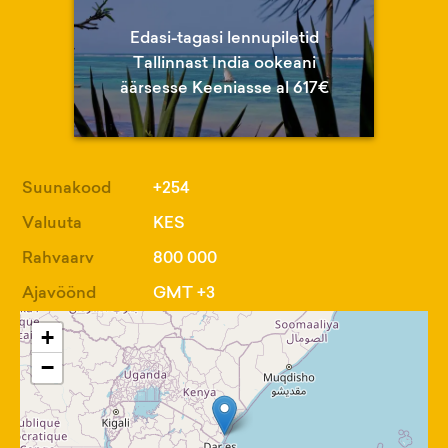
Edasi-tagasi lennupiletid
Tallinnast India ookeani
äärsesse Keeniasse al 617€
Suunakood
+254
Valuuta
KES
Rahvaarv
800 000
Ajavöönd
GMT +3
+
−