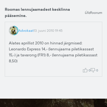
Roomas lennujaamadest kesklinna
Üldfoorum
pääsemine.
Advokaat
13. juuni 2010 19:45
Alates aprillist 2010 on hinnad järgmised:
Leonardo Express 14,- (lennujaama piletikassast
15,-) ja tavarong (FR1) 8,- (lennujaama piletikassast
8,50)
0
0