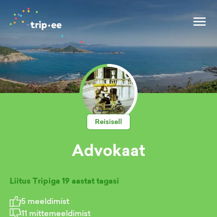
Reisisell
Advokaat
Liitus Tripiga
19 aastat tagasi
5
meeldimist
11
mittemeeldimist