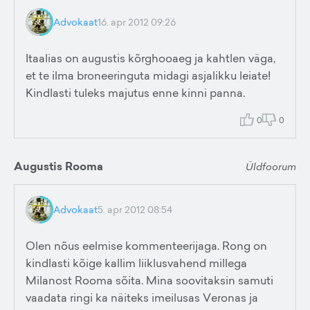
Advokaat
16. apr 2012 09:26
Itaalias on augustis kõrghooaeg ja kahtlen väga,
et te ilma broneeringuta midagi asjalikku leiate!
Kindlasti tuleks majutus enne kinni panna.
0
0
Augustis Rooma
Üldfoorum
Advokaat
5. apr 2012 08:54
Olen nõus eelmise kommenteerijaga. Rong on
kindlasti kõige kallim liiklusvahend millega
Milanost Rooma sõita. Mina soovitaksin samuti
vaadata ringi ka näiteks imeilusas Veronas ja