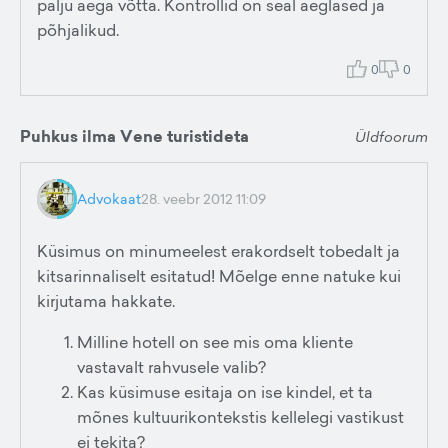
palju aega võtta. Kontrollid on seal aeglased ja
põhjalikud.
0
0
Puhkus ilma Vene turistideta
Üldfoorum
Advokaat
28. veebr 2012 11:09
Küsimus on minumeelest erakordselt tobedalt ja
kitsarinnaliselt esitatud! Mõelge enne natuke kui
kirjutama hakkate.
Milline hotell on see mis oma kliente
vastavalt rahvusele valib?
Kas küsimuse esitaja on ise kindel, et ta
mõnes kultuurikontekstis kellelegi vastikust
ei tekita?