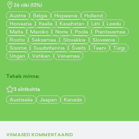
26
riiki (
13
%)
Austria
Belgia
Hispaania
Holland
Horvaatia
Itaalia
Kasahstan
Läti
Leedu
Malta
Maroko
Norra
Poola
Prantsusmaa
Rootsi
Saksamaa
Slovakkia
Sloveenia
Soome
Suurbritannia
Šveits
Taani
Türgi
Ungari
Vatikan
Venemaa
Tahab minna:
3
sihtkohta
Austraalia
Jaapan
Kanada
VIIMASED KOMMENTAARID