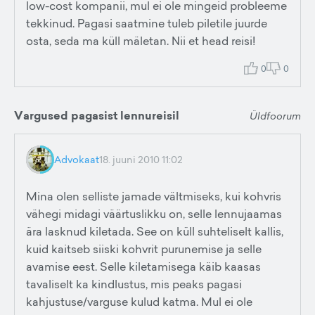
low-cost kompanii, mul ei ole mingeid probleeme
tekkinud. Pagasi saatmine tuleb piletile juurde
osta, seda ma küll mäletan. Nii et head reisi!
0
0
Vargused pagasist lennureisil
Üldfoorum
Advokaat
18. juuni 2010 11:02
Mina olen selliste jamade vältmiseks, kui kohvris
vähegi midagi väärtuslikku on, selle lennujaamas
ära lasknud kiletada. See on küll suhteliselt kallis,
kuid kaitseb siiski kohvrit purunemise ja selle
avamise eest. Selle kiletamisega käib kaasas
tavaliselt ka kindlustus, mis peaks pagasi
kahjustuse/varguse kulud katma. Mul ei ole