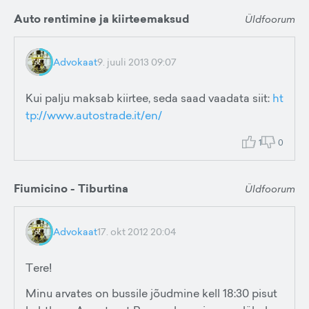
Auto rentimine ja kiirteemaksud
Üldfoorum
Advokaat
9. juuli 2013 09:07
Kui palju maksab kiirtee, seda saad vaadata siit:
ht
tp://www.autostrade.it/en/
1
0
Fiumicino - Tiburtina
Üldfoorum
Advokaat
17. okt 2012 20:04
Tere!
Minu arvates on bussile jõudmine kell 18:30 pisut