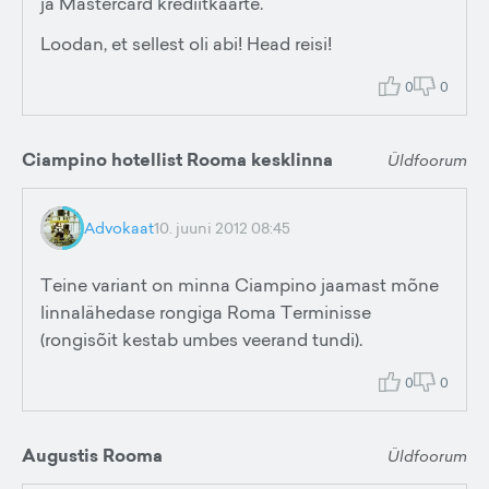
ja Mastercard krediitkaarte.
Loodan, et sellest oli abi! Head reisi!
0
0
Ciampino hotellist Rooma kesklinna
Üldfoorum
Advokaat
10. juuni 2012 08:45
Teine variant on minna Ciampino jaamast mõne
linnalähedase rongiga Roma Terminisse
(rongisõit kestab umbes veerand tundi).
0
0
Augustis Rooma
Üldfoorum