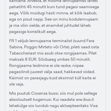
kahtlane. Arvesta, et Rooma lennujaamas läheb
pahatihti 45 minutit kuni tund pagasi saamisega
aega. Võib muidugi hästi minna, et kõik laabub,
aga on pisut napp. See on minu kodulennujaam
ja ma võin öelda, et enamikel juhtudel läheb
pagasiga korralikult aega.
FR 1 väljub lennujaama terminalist (suund Fara
Sabina, Poggio Mirteto või Orte), pileti saad osta
Tabaccheriast mis asub otse rongijaamas. Pilet
maksab 8 EUR. Sõiduaeg umbes 50 minutit.
Rongijaama leidmine ei ole raske, niipea
pagasilindi juurest välja saad, hakkavad viidad.
Käimist on parasjagu kuid eksimist küll karta ei
ole vaja.
Mis puutub Cosenza bussi, siis mul pole sellega
absoluutselt kogemusi. Kui vaadata ww.ibus.it
lehekülge siis tundub nagu aktsepteeritaks Visa