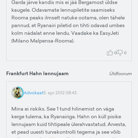
Garda järve kandis mis ei jää Bergamost üldse
kaugele. Odavamate lennupiletite saamiseks
Rooma peaks ilmselt natuke ootama, olen tähele
pannud, et Ryanairi piletid on tihti odavad umbes
kolm nädalat enne lendu. Vaadake ka EasyJeti
(Milano Malpensa-Rooma).
0
0
Frankfurt Hahn lennujaam
Üldfoorum
Advokaat
5. apr 2012 08:43
Mina ei riskiks. See 1 tund hilinemist on väga
kerge tulema, ka Ryanairiga. Hahn on küll pisike
lennujaam kuid tihtipeale ülerahvastatud. Arvesta,
et pead uuesti turvakontrolli tegema ja see võib