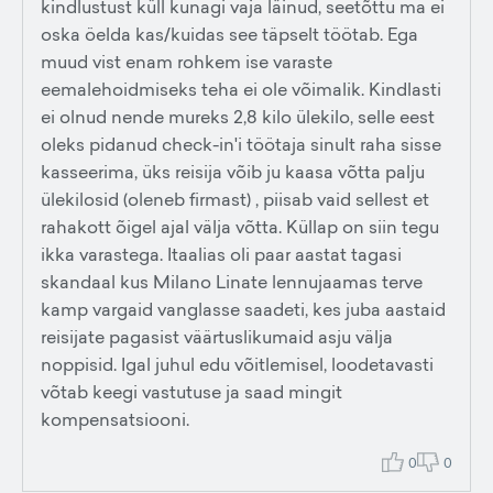
kindlustust küll kunagi vaja läinud, seetõttu ma ei
oska öelda kas/kuidas see täpselt töötab. Ega
muud vist enam rohkem ise varaste
eemalehoidmiseks teha ei ole võimalik. Kindlasti
ei olnud nende mureks 2,8 kilo ülekilo, selle eest
oleks pidanud check-in'i töötaja sinult raha sisse
kasseerima, üks reisija võib ju kaasa võtta palju
ülekilosid (oleneb firmast) , piisab vaid sellest et
rahakott õigel ajal välja võtta. Küllap on siin tegu
ikka varastega. Itaalias oli paar aastat tagasi
skandaal kus Milano Linate lennujaamas terve
kamp vargaid vanglasse saadeti, kes juba aastaid
reisijate pagasist väärtuslikumaid asju välja
noppisid. Igal juhul edu võitlemisel, loodetavasti
võtab keegi vastutuse ja saad mingit
kompensatsiooni.
0
0