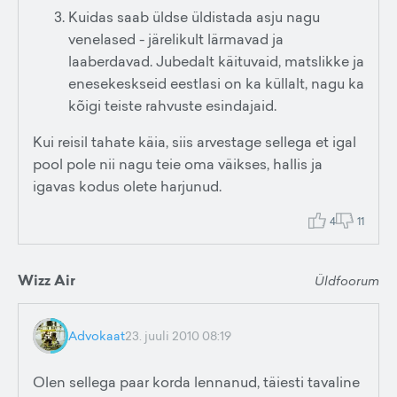
Kuidas saab üldse üldistada asju nagu
venelased - järelikult lärmavad ja
laaberdavad. Jubedalt käituvaid, matslikke ja
enesekeskseid eestlasi on ka küllalt, nagu ka
kõigi teiste rahvuste esindajaid.
Kui reisil tahate käia, siis arvestage sellega et igal
pool pole nii nagu teie oma väikses, hallis ja
igavas kodus olete harjunud.
4
11
Wizz Air
Üldfoorum
Advokaat
23. juuli 2010 08:19
Olen sellega paar korda lennanud, täiesti tavaline