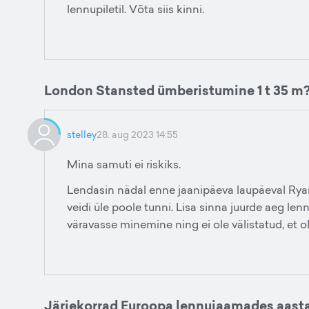
lennupiletil. Võta siis kinni.
London Stansted ümberistumine 1 t 35 m
stelley
28. aug 2023 14:55
Mina samuti ei riskiks.
Lendasin nädal enne jaanipäeva laupäeval Ryanai
veidi üle poole tunni. Lisa sinna juurde aeg len
väravasse minemine ning ei ole välistatud, et
Järjekorrad Euroopa lennujaamades aasta