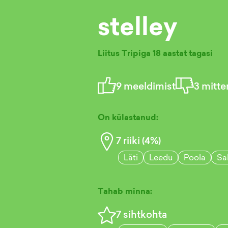
stelley
Liitus Tripiga
18 aastat tagasi
9
meeldimist
3
mitte
On külastanud:
7
riiki (
4
%)
Läti
Leedu
Poola
Sa
Tahab minna:
7
sihtkohta