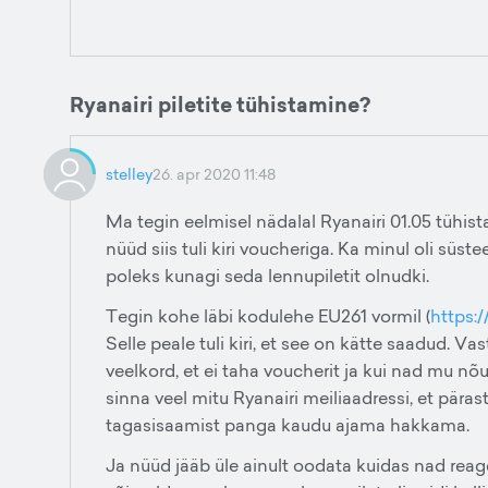
Ryanairi piletite tühistamine?
stelley
26. apr 2020 11:48
Ma tegin eelmisel nädalal Ryanairi 01.05 tühis
nüüd siis tuli kiri voucheriga. Ka minul oli süs
poleks kunagi seda lennupiletit olnudki.
Tegin kohe läbi kodulehe EU261 vormil (
https:/
Selle peale tuli kiri, et see on kätte saadud. Vas
veelkord, et ei taha voucherit ja kui nad mu nõ
sinna veel mitu Ryanairi meiliaadressi, et pära
tagasisaamist panga kaudu ajama hakkama.
Ja nüüd jääb üle ainult oodata kuidas nad reag