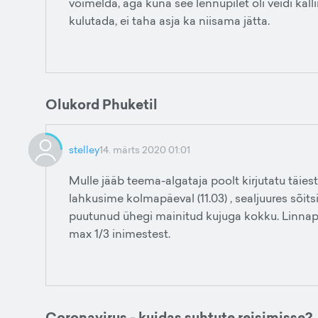
võimelda, aga kuna see lennupilet oli veidi ka
kulutada, ei taha asja ka niisama jätta.
Olukord Phuketil
stelley
14. märts 2020 01:01
Mulle jääb teema-algataja poolt kirjutatu täiesti
lahkusime kolmapäeval (11.03) , sealjuures sõits
puutunud ühegi mainitud kujuga kokku. Linnap
max 1/3 inimestest.
Coronavirus - kuidas suhtute reisimisse?