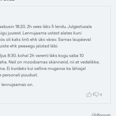
saabusin 18:20, 2h sees läks 5 lendu. Julgestusala
igu juurest. Lennujaama ustest alates kuni
ös oli kaks linti ehk üks värav. Samas laupäeval
iste ehk peaaegu jalutad läbi.
jus 8:30, kohal 2h varem) läks kogu saba 10
 teha. Neil on moodsamas skännerid, nii et vedelikke,
ma. Ei kurdaks kui selline mugavus ka lähiajal
ke personali puudust.
i lennujaamas on.
1
0
Üldfoorum