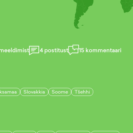
meeldimist
4
postitust
15
kommentaari
ksamaa
Slovakkia
Soome
Tšehhi