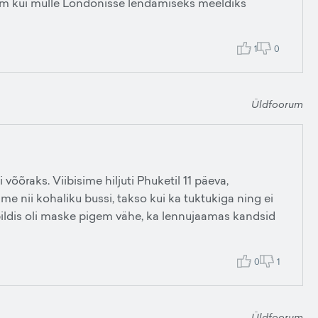
llim kui mulle Londonisse lendamiseks meeldiks
1
0
Üldfoorum
 võõraks. Viibisime hiljuti Phuketil 11 päeva,
ime nii kohaliku bussi, takso kui ka tuktukiga ning ei
ildis oli maske pigem vähe, ka lennujaamas kandsid
0
1
Üldfoorum