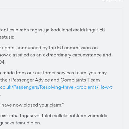
otlesin raha tagasi) ja kodulehel eraldi lingilt EU
astuse:
er rights, announced by the EU commission on
now classified as an extraordinary circumstance and
04.
sion made from our customer services team, you may
nd their Passenger Advice and Complaints Team
.co.uk/Passengers/Resolving-travel-problems/How-t
.
 have now closed your claim."
i meist raha tagasi või tuleb selleks rohkem võimelda
guseks teinud olen.