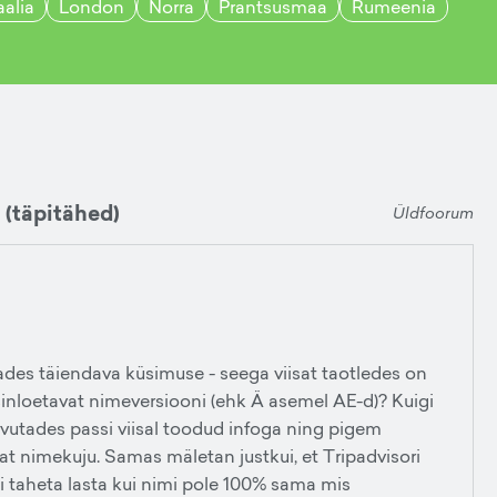
aalia
London
Norra
Prantsusmaa
Rumeenia
 (täpitähed)
Üldfoorum
ades täiendava küsimuse - seega viisat taotledes on
nloetavat nimeversiooni (ehk Ä asemel AE-d)? Kuigi
kõrvutades passi viisal toodud infoga ning pigem
t nimekuju. Samas mäletan justkui, et Tripadvisori
ei taheta lasta kui nimi pole 100% sama mis