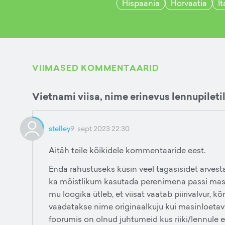
Hispaania
Horvaatia
It
VIIMASED KOMMENTAARID
Vietnami viisa, nime erinevus lennupiletil
stelley
9. sept 2023 22:30
Aitäh teile kõikidele kommentaaride eest.
Enda rahustuseks küsin veel tagasisidet arvest
ka mõistlikum kasutada perenimena passi masi
mu loogika ütleb, et viisat vaatab piirivalvur, 
vaadatakse nime originaalkuju kui masinloetava
foorumis on olnud juhtumeid kus riiki/lennule 