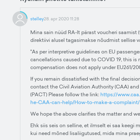
stelley
28. apr 2020 11:28
Mina sain nüüd RA-lt pärast voucheri saamist (ta
direktiivi alusel tagasimakse nõudmist sellise v
"As per interpretive guidelines on EU passeng
cancellations caused due to COVID 19, this is 
compensation does not apply under EU261/20
If you remain dissatisfied with the final deci
contact the Civil Aviation Authority (CAA) a
(PACT) Please follow the link:
https://www.caa
he-CAA-can-help/How-to-make-a-complaint/
We hope the above clarifies the matter and we
Ehk siis seis on selline, et ilmselt ei saa keeg
kui need mõned lisaliigutused, mida mina prae