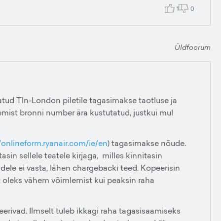
1
0
Üldfoorum
tatud Tln-London piletile tagasimakse taotluse ja
teemist bronni number ära kustutatud, justkui mul
/onlineform.ryanair.com/ie/en
) tagasimakse nõude.
tasin sellele teatele kirjaga, milles kinnitasin
udele ei vasta, lähen chargebacki teed. Kopeerisin
st oleks vähem võimlemist kui peaksin raha
eerivad. Ilmselt tuleb ikkagi raha tagasisaamiseks