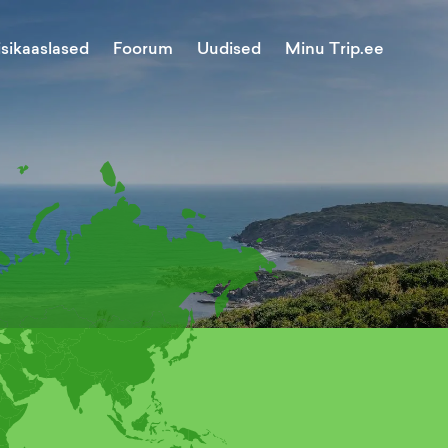
Minu Trip.ee
isikaaslased
Foorum
Uudised