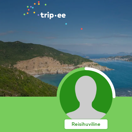
Reisihuviline