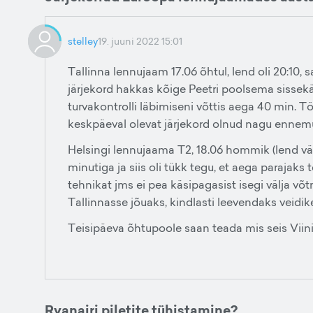
stelley
19. juuni 2022 15:01
Tallinna lennujaam 17.06 õhtul, lend oli 20:10, 
järjekord hakkas kõige Peetri poolsema sissekä
turvakontrolli läbimiseni võttis aega 40 min. Tö
keskpäeval olevat järjekord olnud nagu ennemu
Helsingi lennujaama T2, 18.06 hommik (lend väl
minutiga ja siis oli tükk tegu, et aega parajaks
tehnikat jms ei pea käsipagasist isegi välja võt
Tallinnasse jõuaks, kindlasti leevendaks veidi
Teisipäeva õhtupoole saan teada mis seis Viin
Ryanairi piletite tühistamine?