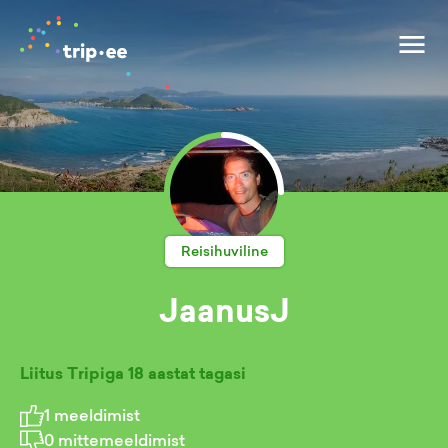
Reisihuviline
JaanusJ
Liitus Tripiga
18 aastat tagasi
1
meeldimist
0
mittemeeldimist