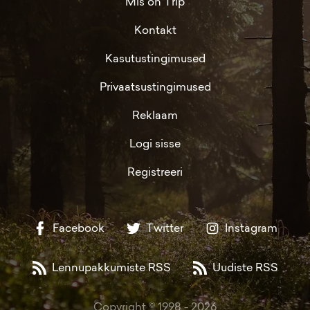
Mis on Trip
Kontakt
Kasutustingimused
Privaatsustingimused
Reklaam
Logi sisse
Registreeri
Facebook
Twitter
Instagram
Lennupakkumiste RSS
Uudiste RSS
Copyright © 1998 -
2026