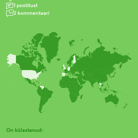
1
postitust
2
kommentaari
On külastanud: