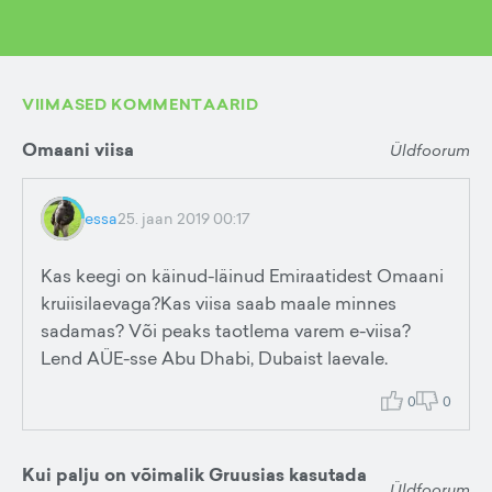
VIIMASED KOMMENTAARID
Omaani viisa
Üldfoorum
essa
25. jaan 2019 00:17
Kas keegi on käinud-läinud Emiraatidest Omaani
kruiisilaevaga?Kas viisa saab maale minnes
sadamas? Või peaks taotlema varem e-viisa?
Lend AÜE-sse Abu Dhabi, Dubaist laevale.
0
0
Kui palju on võimalik Gruusias kasutada
Üldfoorum