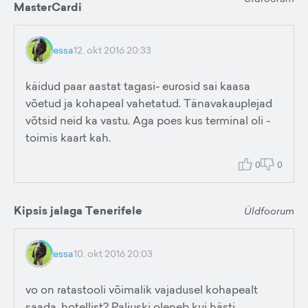
MasterCardi
essa
12. okt 2016 20:33
käidud paar aastat tagasi- eurosid sai kaasa
võetud ja kohapeal vahetatud. Tänavakauplejad
võtsid neid ka vastu. Aga poes kus terminal oli -
toimis kaart kah.
0
0
Kipsis jalaga Tenerifele
Üldfoorum
essa
10. okt 2016 20:03
vo on ratastooli võimalik vajadusel kohapealt
saada, hotellist? Paljuski oleneb kui hästi