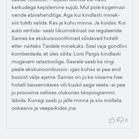
karkudega kepslemine sujub. Mul pole kogemusi
nende abivahenditga. Aga kui kindlasti minek-
siis tuleb valida. Kas ja kuhu minna. Ja kuidas. Kui
auto rentida- saab liikumiskiirust ise reguleerida.
Samas ka ekskursioonifirmad sõidavad hotelli
ette- näiteks Teidele minekuks. Seal vaja gondlini
komberdada, et üles sõita. Loro Pargis kindlasti
mugavam ratastooliga. Saarele saab ka ringi
peale ekskurioonibussis- igas kohas ei pea end
bussist välja ajama. Samas on ju ka niisama hea
hotelli basseiniääres või kuskil aega veeta- ei pea
ju proovima sellises olukorras täisprogrammi
läbida. Kunagi saab ju jälle minna ja siis möllata
ookeanis ja veeparkides jne.
1
0