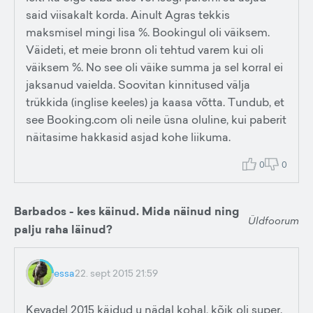
said viisakalt korda. Ainult Agras tekkis
maksmisel mingi lisa %. Bookingul oli väiksem.
Väideti, et meie bronn oli tehtud varem kui oli
väiksem %. No see oli väike summa ja sel korral ei
jaksanud vaielda. Soovitan kinnitused välja
trükkida (inglise keeles) ja kaasa võtta. Tundub, et
see Booking.com oli neile üsna oluline, kui paberit
näitasime hakkasid asjad kohe liikuma.
0
0
Barbados - kes käinud. Mida näinud ning
Üldfoorum
palju raha läinud?
essa
22. sept 2015 21:59
Kevadel 2015 käidud u nädal kohal, kõik oli super.