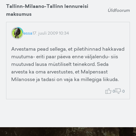
Tallinn-Milaano-Tallinn lennureisi
Üldfoorum
maksumus
essa
17. juuli 2009 10:34
Arvestama pead sellega, et piletihinnad hakkavad
muutuma- eriti paar päeva enne väljalendu- siis
muutuvad lausa müstiliselt teinekord. Seda
arvesta ka oma arvestustes, et Malpensast
Milanosse ja tadasi on vaja ka millegiga liikuda.
0
0