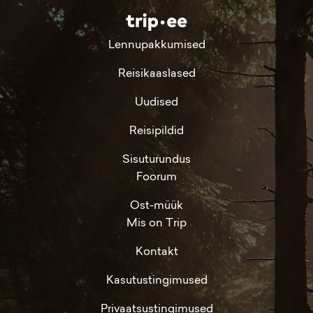
Lennupakkumised
Reisikaaslased
Uudised
Reisipildid
Sisuturundus
Foorum
Ost-müük
Mis on Trip
Kontakt
Kasutustingimused
Privaatsustingimused