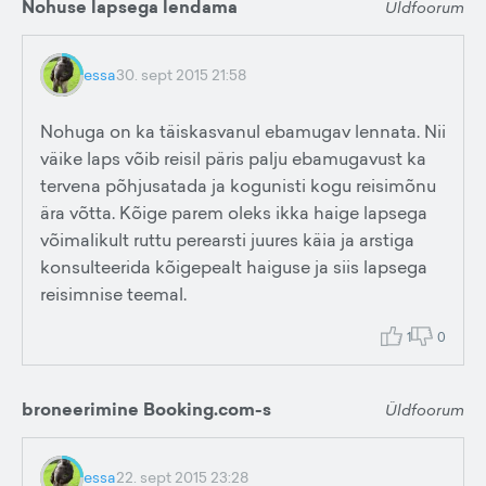
Nohuse lapsega lendama
Üldfoorum
essa
30. sept 2015 21:58
Nohuga on ka täiskasvanul ebamugav lennata. Nii
väike laps võib reisil päris palju ebamugavust ka
tervena põhjusatada ja kogunisti kogu reisimõnu
ära võtta. Kõige parem oleks ikka haige lapsega
võimalikult ruttu perearsti juures käia ja arstiga
konsulteerida kõigepealt haiguse ja siis lapsega
reisimnise teemal.
1
0
broneerimine Booking.com-s
Üldfoorum
essa
22. sept 2015 23:28