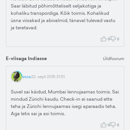
Saar läbitud põhimõtteliselt seljakotiga ja
kohaliku transpordiga. Kõik toimis. Kohalikud
üsna viisakad ja abivalmid, tänaval tulevad vastu
ja teretavad.
0
0
E-viisaga Indiasse
Üldfoorum
essa
22. sept 2015 21:51
Suvel sai käidud, Mumbai lennujaamas toimis. Sai
mindud Zürichi kaudu. Check-in ei saanud ette
teha ja Zürichi lennujaamas isegi aparaadis teha.
Aga letis sai ja asi toimis.
0
0