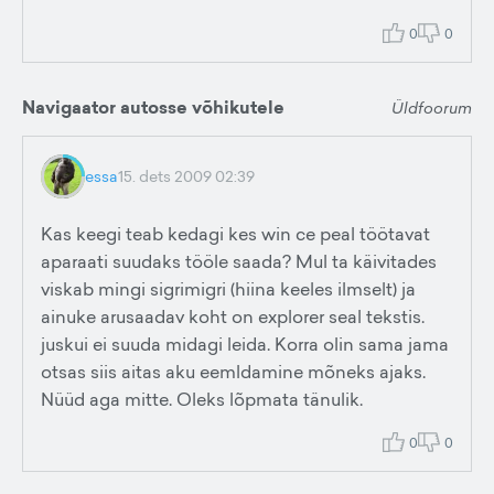
0
0
Navigaator autosse võhikutele
Üldfoorum
essa
15. dets 2009 02:39
Kas keegi teab kedagi kes win ce peal töötavat
aparaati suudaks tööle saada? Mul ta käivitades
viskab mingi sigrimigri (hiina keeles ilmselt) ja
ainuke arusaadav koht on explorer seal tekstis.
juskui ei suuda midagi leida. Korra olin sama jama
otsas siis aitas aku eemldamine mõneks ajaks.
Nüüd aga mitte. Oleks lõpmata tänulik.
0
0