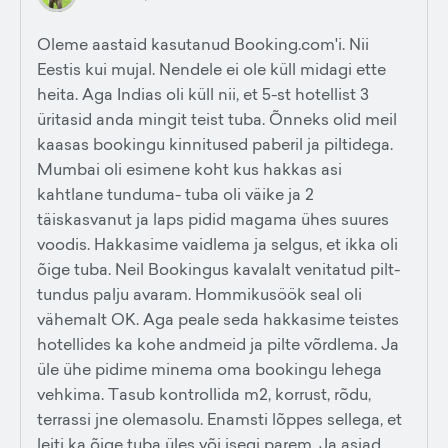
Oleme aastaid kasutanud Booking.com'i. Nii
Eestis kui mujal. Nendele ei ole küll midagi ette
heita. Aga Indias oli küll nii, et 5-st hotellist 3
üritasid anda mingit teist tuba. Õnneks olid meil
kaasas bookingu kinnitused paberil ja piltidega.
Mumbai oli esimene koht kus hakkas asi
kahtlane tunduma- tuba oli väike ja 2
täiskasvanut ja laps pidid magama ühes suures
voodis. Hakkasime vaidlema ja selgus, et ikka oli
õige tuba. Neil Bookingus kavalalt venitatud pilt-
tundus palju avaram. Hommikusöök seal oli
vähemalt OK. Aga peale seda hakkasime teistes
hotellides ka kohe andmeid ja pilte võrdlema. Ja
üle ühe pidime minema oma bookingu lehega
vehkima. Tasub kontrollida m2, korrust, rõdu,
terrassi jne olemasolu. Enamsti lõppes sellega, et
leiti ka õige tuba üles või isegi parem. Ja asjad