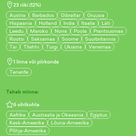
23
riiki (
12
%)
Austria
Barbados
Gibraltar
Gruusia
Hispaania
Holland
India
Itaalia
Läti
Leedu
Maroko
Norra
Poola
Prantsusmaa
Rootsi
Saksamaa
Soome
Suurbritannia
Tai
Tšehhi
Türgi
Ukraina
Venemaa
1
linna või piirkonda
Tenerife
Tahab minna:
6
sihtkohta
Aafrika
Austraalia ja Okeaania
Egiptus
Kesk-Ameerika
Lõuna-Ameerika
Põhja-Ameerika