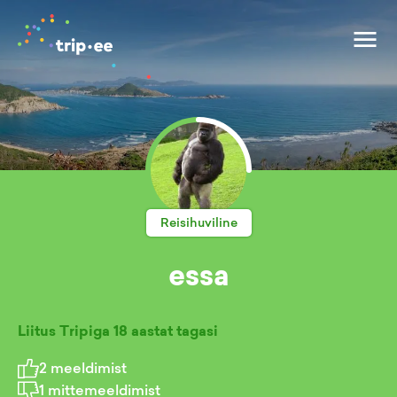
Reisihuviline
essa
Liitus Tripiga
18 aastat tagasi
2
meeldimist
1
mittemeeldimist