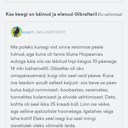
Kas keegi on käinud ja elanud Gibraltaril
Elu välismaal
essa
15. dets 2009 02:51
Ma poleks kunagi vist sinna reisimise peale
tulnud, aga kuna oli tarvis lõuna Hispaanias
autoga käia siis sai läbitud tripi käigus 10 päevaga
14 riiki (vähemalt!). Gibraltar oli üks
omapärasemaid, kuigi olin seal vaid päeva. Kuna
ma teadsin ainult sellest kaljust- siis terve se päev
kulus kaljul ronimisest- koobastes, varemetes,
tunnelites kolamisest ja ahvide vahtimisest. Dets.
kohta oli seal ikka 25 kraadi küll. Linn ise väike,
aga selline ajalooliste hoonetega. Igatahes väga
lahe koht! Elaks seal isegi kui seal mingi
sissetulek oleks võimalik leida.