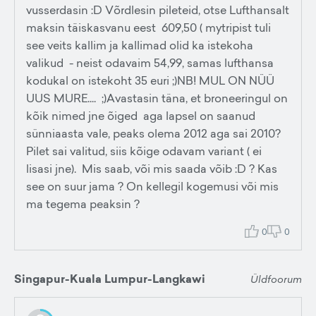
vusserdasin :D Võrdlesin pileteid, otse Lufthansalt
maksin täiskasvanu eest 609,50 ( mytripist tuli
see veits kallim ja kallimad olid ka istekoha
valikud - neist odavaim 54,99, samas lufthansa
kodukal on istekoht 35 euri ;)NB! MUL ON NÜÜ
UUS MURE.... ;)Avastasin täna, et broneeringul on
kõik nimed jne õiged aga lapsel on saanud
sünniaasta vale, peaks olema 2012 aga sai 2010?
Pilet sai valitud, siis kõige odavam variant ( ei
lisasi jne). Mis saab, või mis saada võib :D ? Kas
see on suur jama ? On kellegil kogemusi või mis
ma tegema peaksin ?
0
0
Singapur-Kuala Lumpur-Langkawi
Üldfoorum