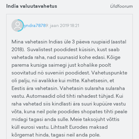
India valuutavahetus
Üldfoorum
yndra7878
9. jaan 2019 18:21
Mina vahetasin Indias üle 3 päeva ruupiaid (aastal
2018). Suvalistest poodidest küsisin, kust saab
vahetada raha, nad suunasid kohe edasi. Kõige
parema kursiga saimegi just kohalike poolt
soovitatud nö suveniiri poodidest. Vahetuspunkte
oli palju, nii avalikke kui mitte. Kahetsesin, et
Eestis ära vahetasin. Vahetasin sularaha sularaha
vastu. Automaadid olid tihti rahadest tühjad. Kui
raha vahetad siis kindlasti ära suuri kupüüre vastu
võta, kuna neil pole poodides shopates tihti peale
midagi tagasi anda sulle. Meie taksojuht võttis
küll eurosi vastu. Lihtsalt Eurodes maksad
kõrgemat hinda, tagasi neil anda pole.