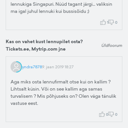
lennukiga Singapuri. Nüüd tagant järgi... valiksin
ma igal juhul lennuki kui bussisõidu ;)
1
0
Kas on vahet kust lennupilet osta?
Üldfoorum
Tickets.ee, Mytrip.com jne
yndra7878
9. jaan 2019 18:27
Aga miks osta lennufirmalt otse kui on kallim ?
Lihtsalt küsin. Või on see kallim aga samas
turvalisem ? Mis põhjuseks on? Olen väga tänulik
vastuse eest.
0
0