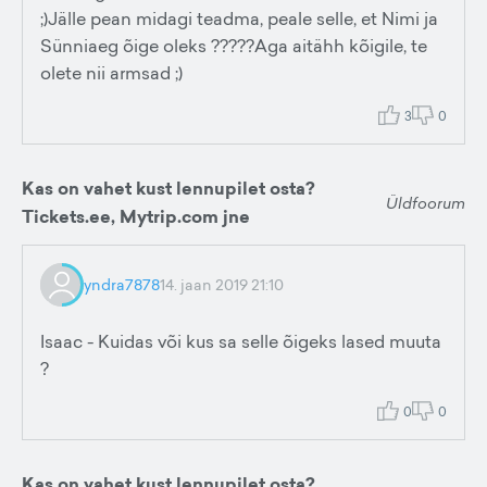
;)Jälle pean midagi teadma, peale selle, et Nimi ja
Sünniaeg õige oleks ?????Aga aitähh kõigile, te
olete nii armsad ;)
3
0
Kas on vahet kust lennupilet osta?
Üldfoorum
Tickets.ee, Mytrip.com jne
yndra7878
14. jaan 2019 21:10
Isaac - Kuidas või kus sa selle õigeks lased muuta
?
0
0
Kas on vahet kust lennupilet osta?