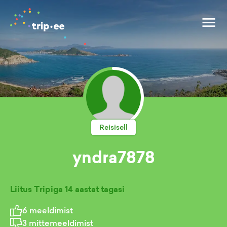
Reisisell
yndra7878
Liitus Tripiga
14 aastat tagasi
6
meeldimist
3
mittemeeldimist