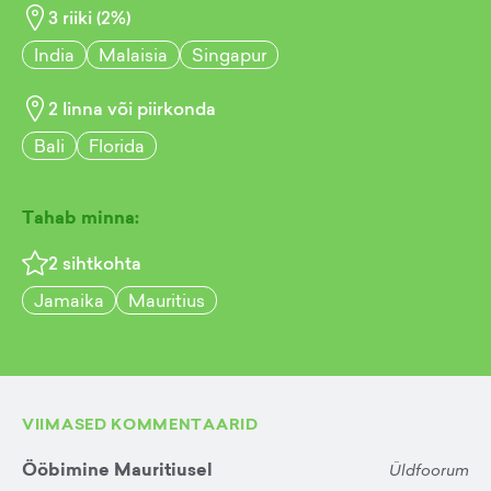
3
riiki (
2
%)
India
Malaisia
Singapur
2
linna või piirkonda
Bali
Florida
Tahab minna:
2
sihtkohta
Jamaika
Mauritius
VIIMASED KOMMENTAARID
Ööbimine Mauritiusel
Üldfoorum