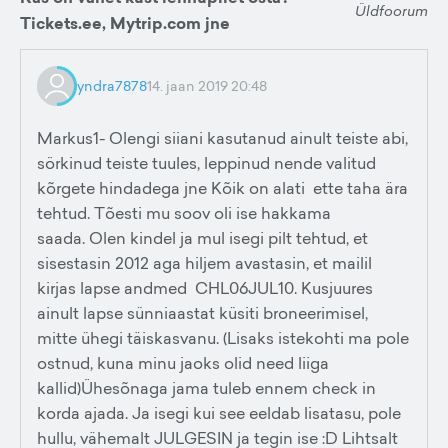
Üldfoorum
Tickets.ee, Mytrip.com jne
yndra7878
14. jaan 2019 20:48
Markus1- Olengi siiani kasutanud ainult teiste abi,
sörkinud teiste tuules, leppinud nende valitud
kõrgete hindadega jne Kõik on alati ette taha ära
tehtud. Tõesti mu soov oli ise hakkama
saada. Olen kindel ja mul isegi pilt tehtud, et
sisestasin 2012 aga hiljem avastasin, et mailil
kirjas lapse andmed CHL06JUL10. Kusjuures
ainult lapse sünniaastat küsiti broneerimisel,
mitte ühegi täiskasvanu. (Lisaks istekohti ma pole
ostnud, kuna minu jaoks olid need liiga
kallid)Ühesõnaga jama tuleb ennem check in
korda ajada. Ja isegi kui see eeldab lisatasu, pole
hullu, vähemalt JULGESIN ja tegin ise :D Lihtsalt