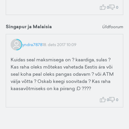
0
0
Singapur ja Malaisia
Üldfoorum
yndra7878
18. dets 2017 10:09
Kuidas seal maksmisega on ? kaardiga, sulas ?
Kas raha oleks mõtekas vahetada Eestis ära või
seal koha peal oleks pangas odavam ? või ATM
välja võtta ? Oskab keegi soovitada ? Kas raha
kaasavõtmiseks on ka piirang :D ????
0
0