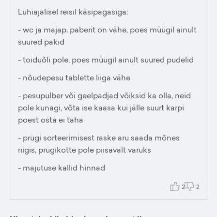
Lühiajalisel reisil käsipagasiga:
- wc ja majap. paberit on vähe, poes müügil ainult
suured pakid
- toiduõli pole, poes müügil ainult suured pudelid
- nõudepesu tablette liiga vähe
- pesupulber või geelpadjad võiksid ka olla, neid
pole kunagi, võta ise kaasa kui jälle suurt karpi
poest osta ei taha
- prügi sorteerimisest raske aru saada mõnes
riigis, prügikotte pole piisavalt varuks
- majutuse kallid hinnad
2
2