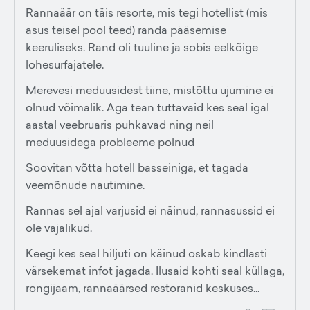
Rannaäär on täis resorte, mis tegi hotellist (mis
asus teisel pool teed) randa pääsemise
keeruliseks. Rand oli tuuline ja sobis eelkõige
lohesurfajatele.
Merevesi meduusidest tiine, mistõttu ujumine ei
olnud võimalik. Aga tean tuttavaid kes seal igal
aastal veebruaris puhkavad ning neil
meduusidega probleeme polnud
Soovitan võtta hotell basseiniga, et tagada
veemõnude nautimine.
Rannas sel ajal varjusid ei näinud, rannasussid ei
ole vajalikud.
Keegi kes seal hiljuti on käinud oskab kindlasti
värsekemat infot jagada. Ilusaid kohti seal küllaga,
rongijaam, rannaäärsed restoranid keskuses...