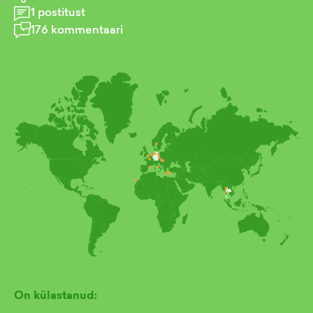
1
postitust
176
kommentaari
On külastanud: