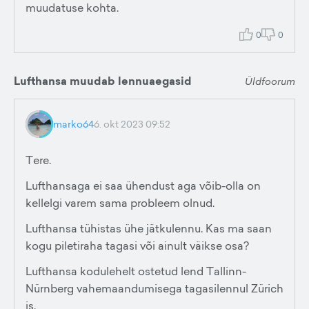
muudatuse kohta.
0
0
Lufthansa muudab lennuaegasid
Üldfoorum
marko64
6. okt 2023 09:52
Tere.
Lufthansaga ei saa ühendust aga võib-olla on
kellelgi varem sama probleem olnud.
Lufthansa tühistas ühe jätkulennu. Kas ma saan
kogu piletiraha tagasi või ainult väikse osa?
Lufthansa kodulehelt ostetud lend Tallinn-
Nürnberg vahemaandumisega tagasilennul Zürich
is.