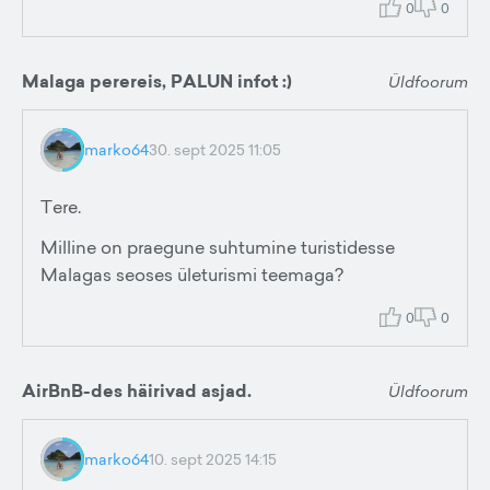
0
0
Malaga perereis, PALUN infot :)
Üldfoorum
marko64
30. sept 2025 11:05
Tere.
Milline on praegune suhtumine turistidesse
Malagas seoses ületurismi teemaga?
0
0
AirBnB-des häirivad asjad.
Üldfoorum
marko64
10. sept 2025 14:15