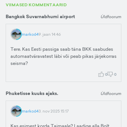
VIIMASED KOMMENTAARID
Bangkok Suvarnabhumi airport
Üldfoorum
marko64
9. jaan 14:46
Tere. Kas Eesti passiga saab täna BKK saabudes
automaatväravatest läbi või peab pikas järjekorras
seisma?
0
0
Phuketisse kuuks ajaks.
Üldfoorum
marko64
3. nov 2025 15:17
Kas esimest korda Taimaale? Laadige alla Bolt