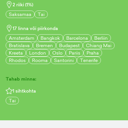
2
riiki (
1
%)
Saksamaa
Tai
17
linna või piirkonda
Amsterdam
Bangkok
Barcelona
Berliin
Bratislava
Bremen
Budapest
Chiang Mai
Kreeta
London
Oslo
Pariis
Praha
Rhodos
Rooma
Santorini
Tenerife
Tahab minna:
1
sihtkohta
Tai