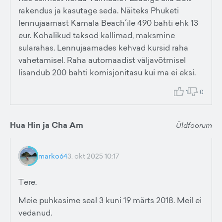
rakendus ja kasutage seda. Näiteks Phuketi
lennujaamast Kamala Beach´ile 490 bahti ehk 13
eur. Kohalikud taksod kallimad, maksmine
sularahas. Lennujaamades kehvad kursid raha
vahetamisel. Raha automaadist väljavõtmisel
lisandub 200 bahti komisjonitasu kui ma ei eksi.
1
0
Hua Hin ja Cha Am
Üldfoorum
marko64
3. okt 2025 10:17
Tere.
Meie puhkasime seal 3 kuni 19 märts 2018. Meil ei
vedanud.