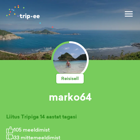
Reisisell
marko64
Liitus Tripiga
14 aastat tagasi
105
meeldimist
33
mittemeeldimist