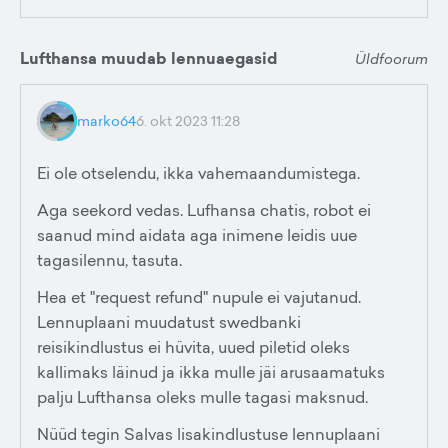
Lufthansa muudab lennuaegasid
Üldfoorum
marko64
6. okt 2023 11:28
Ei ole otselendu, ikka vahemaandumistega.
Aga seekord vedas. Lufhansa chatis, robot ei
saanud mind aidata aga inimene leidis uue
tagasilennu, tasuta.
Hea et "request refund" nupule ei vajutanud.
Lennuplaani muudatust swedbanki
reisikindlustus ei hüvita, uued piletid oleks
kallimaks läinud ja ikka mulle jäi arusaamatuks
palju Lufthansa oleks mulle tagasi maksnud.
Nüüd tegin Salvas lisakindlustuse lennuplaani