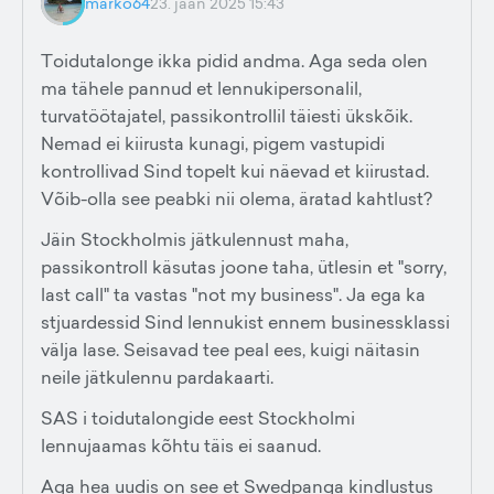
marko64
23. jaan 2025 15:43
Toidutalonge ikka pidid andma. Aga seda olen
ma tähele pannud et lennukipersonalil,
turvatöötajatel, passikontrollil täiesti ükskõik.
Nemad ei kiirusta kunagi, pigem vastupidi
kontrollivad Sind topelt kui näevad et kiirustad.
Võib-olla see peabki nii olema, äratad kahtlust?
Jäin Stockholmis jätkulennust maha,
passikontroll käsutas joone taha, ütlesin et "sorry,
last call" ta vastas "not my business". Ja ega ka
stjuardessid Sind lennukist ennem businessklassi
välja lase. Seisavad tee peal ees, kuigi näitasin
neile jätkulennu pardakaarti.
SAS i toidutalongide eest Stockholmi
lennujaamas kõhtu täis ei saanud.
Aga hea uudis on see et Swedpanga kindlustus