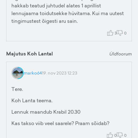
hakkab teatud juhtudel alates 1 aprillist
lennujaama toidutsekke hüvitama. Kui ma uutest
tingimustest õigesti aru sain.
3
0
Majutus Koh Lantal
Üldfoorum
marko64
19. nov 2023 12:23
Tere.
Koh Lanta teema.
Lennuk maandub Krabil 20.30
Kas takso viib veel saarele? Praam sõidab?
0
0