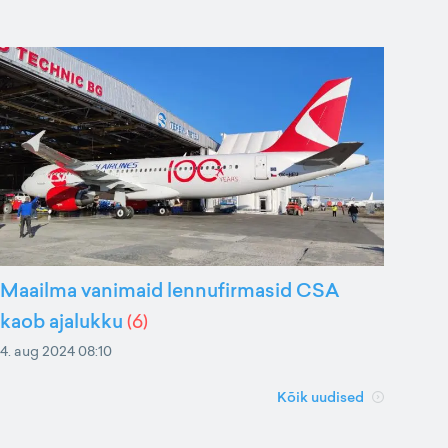
Maailma vanimaid lennufirmasid CSA
kaob ajalukku
(
6
)
4. aug 2024 08:10
Kõik uudised