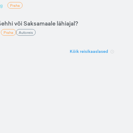
ng
Praha
šehhi või Saksamaale lähiajal?
Praha
Autoreis
Kõik reisikaaslased