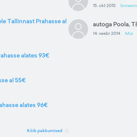
15. okt 2015
browsi
le Tallinnast Prahasse al
autoga Poola, T
14. veebr 2014
Mia
Prahasse alates 93€
sse al 55€
rahasse alates 96€
Kõik pakkumised