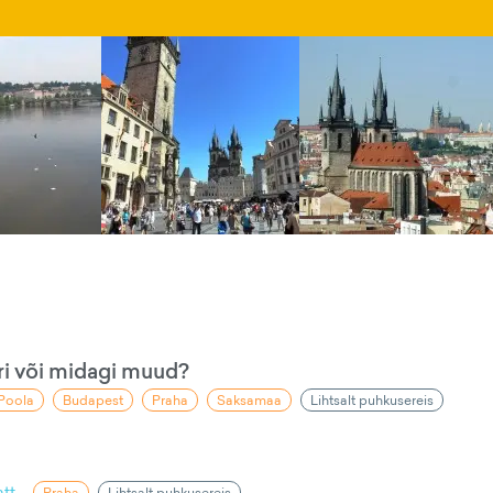
ri või midagi muud?
Poola
Budapest
Praha
Saksamaa
Lihtsalt puhkusereis
tt
Praha
Lihtsalt puhkusereis