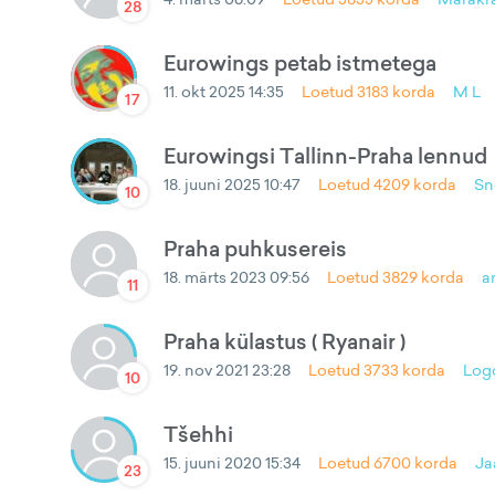
28
Eurowings petab istmetega
11. okt 2025 14:35
Loetud
3183
korda
M L
17
Eurowingsi Tallinn-Praha lennud
18. juuni 2025 10:47
Loetud
4209
korda
Sn
10
Praha puhkusereis
18. märts 2023 09:56
Loetud
3829
korda
a
11
Praha külastus ( Ryanair )
19. nov 2021 23:28
Loetud
3733
korda
Log
10
Tšehhi
15. juuni 2020 15:34
Loetud
6700
korda
Ja
23