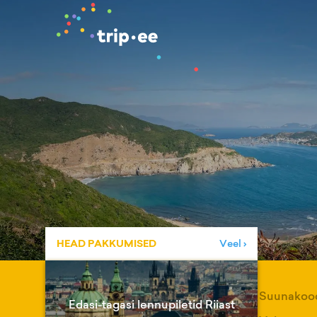
HEAD PAKKUMISED
Veel ›
Suunakoo
Edasi-tagasi lennupiletid Riiast