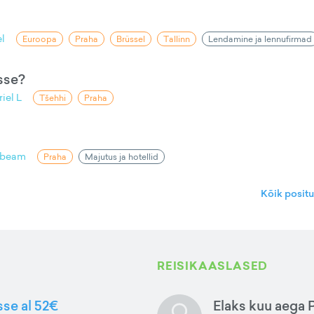
l
Euroopa
Praha
Brüssel
Tallinn
Lendamine ja lennufirmad
sse?
iel L
Tšehhi
Praha
mbeam
Praha
Majutus ja hotellid
Kõik posit
REISIKAASLASED
sse al 52€
Elaks kuu aega 