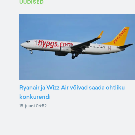
UUDISED
Ryanair ja Wizz Air võivad saada ohtliku
konkurendi
15. juuni 06:52