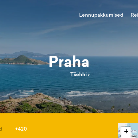
Lennupakkumised
Re
Praha
Tšehhi
›
d
+420
+