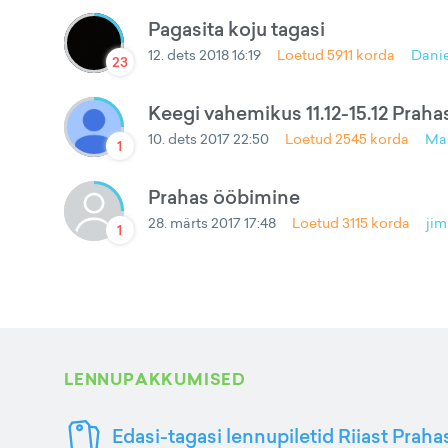
Pagasita koju tagasi
12. dets 2018 16:19
Loetud
5911
korda
Danie
23
Keegi vahemikus 11.12-15.12 Praha
10. dets 2017 22:50
Loetud
2545
korda
Mar
1
Prahas ööbimine
28. märts 2017 17:48
Loetud
3115
korda
ji
1
LENNUPAKKUMISED
Edasi-tagasi lennupiletid Riiast Praha