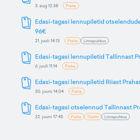
3. aug 12:38
Praha
Edasi-tagasi lennupiletid otselendude
96€
21. juuli 14:13
Praha
Linnapuhkus
Edasi-tagasi lennupiletid Tallinnast 
6. juuli 11:14
Praha
Edasi-tagasi lennupiletid Riiast Praha
30. juuni 14:04
Praha
Edasi-tagasi otselennud Tallinnast P
22. juuni 17:45
Praha
Tšehhi
Linnapuhkus