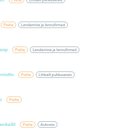
Praha
Lendamine ja lennufirmad
oop
Praha
Lendamine ja lennufirmad
nniotto
Praha
Lihtsalt puhkusereis
o
Praha
anika30
Praha
Autoreis