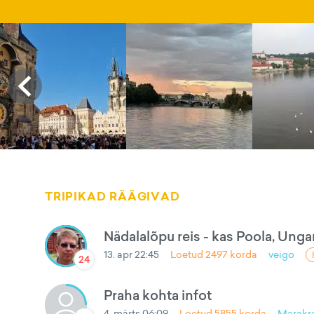
TRIPIKAD RÄÄGIVAD
Nädalalõpu reis - kas Poola, Unga
13. apr 22:45
Loetud
2497
korda
veigo
24
Praha kohta infot
4. märts 06:09
Loetud
5855
korda
Marakra