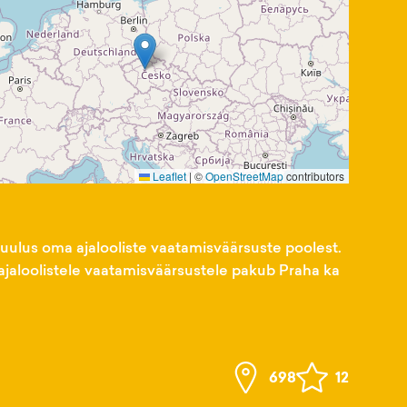
Leaflet
|
©
OpenStreetMap
contributors
uulus oma ajalooliste vaatamisväärsuste poolest.
s ajaloolistele vaatamisväärsustele pakub Praha ka
698
12