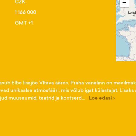
CZK
−
1 166 000
GMT +1
asub Elbe lisajõe Vltava ääres. Praha vanalinn on maailmak
ovad unikaalse atmosfääri, mis võlub igat külastajat. Lisak
ljud muuseumid, teatrid ja kontserd...
Loe edasi ›