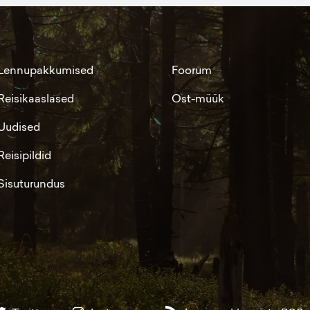
Lennupakkumised
Foorum
Reisikaaslased
Ost-müük
Uudised
Reisipildid
Sisuturundus