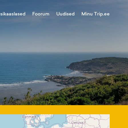
Minu Trip.ee
isikaaslased
Foorum
Uudised