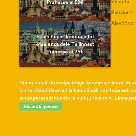
Valuuta
Prahasse al 52€
Rahvaarv
Ajavöönd
Edasi-tagasi lennupiletid
otselendudele Tallinnast
Prahasse al 96€
Praha on üks Euroopa kõige kaunimaid linnu, mis 
Linna kitsad tänavad ja kaunilt säilinud hooned lo
suurepäraseid kunsti- ja kultuurielamusi. Linna pa
Muuda kirjeldust