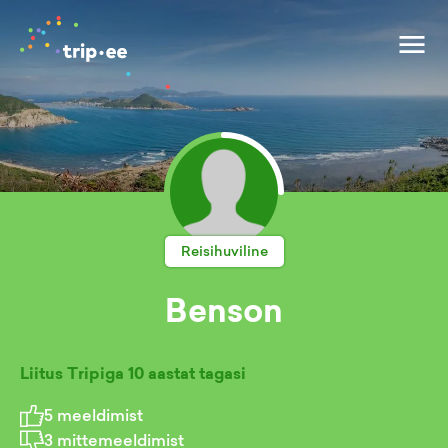
Reisihuviline
Benson
Liitus Tripiga
10 aastat tagasi
5
meeldimist
3
mittemeeldimist