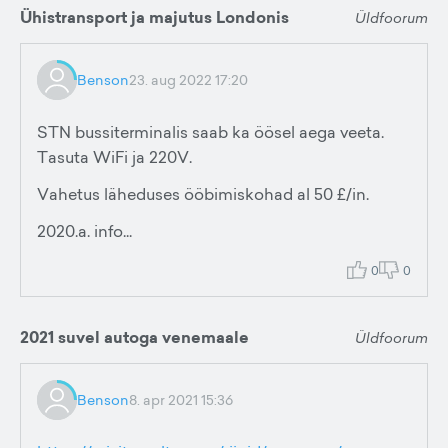
Ühistransport ja majutus Londonis
Üldfoorum
Benson
23. aug 2022 17:20
STN bussiterminalis saab ka öösel aega veeta.
Tasuta WiFi ja 220V.
Vahetus läheduses ööbimiskohad al 50 £/in.
2020.a. info...
0
0
2021 suvel autoga venemaale
Üldfoorum
Benson
8. apr 2021 15:36