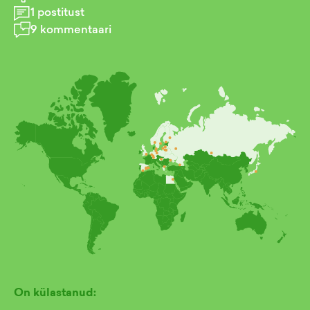
1
postitust
9
kommentaari
On külastanud: