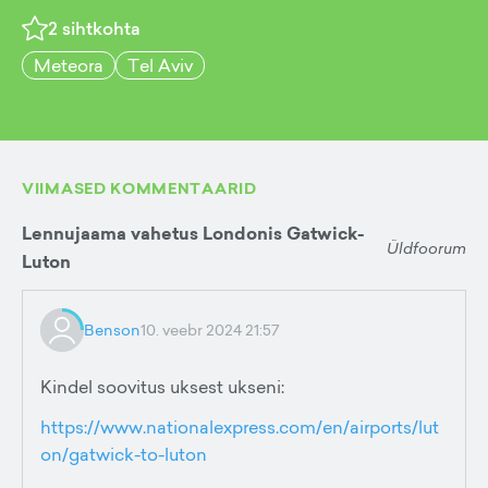
2
sihtkohta
Meteora
Tel Aviv
VIIMASED KOMMENTAARID
Lennujaama vahetus Londonis Gatwick-
Üldfoorum
Luton
Benson
10. veebr 2024 21:57
Kindel soovitus uksest ukseni:
https://www.nationalexpress.com/en/airports/lut
on/gatwick-to-luton