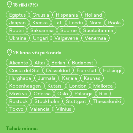
18
riiki (
9
%)
Egiptus
Gruusia
Hispaania
Holland
Jaapan
Kreeka
Läti
Leedu
Norra
Poola
Rootsi
Saksamaa
Soome
Suurbritannia
Ukraina
Ungari
Valgevene
Venemaa
28
linna või piirkonda
Alicante
Altai
Berliin
Budapest
Costa del Sol
Düsseldorf
Frankfurt
Helsingi
Hurghada
Jurmala
Karjala
Kaunas
Kopenhaagen
Kutaisi
London
Mallorca
Moskva
Odessa
Oslo
Palanga
Riia
Rostock
Stockholm
Stuttgart
Thessaloniki
Tokyo
Valencia
Vilnius
Tahab minna: