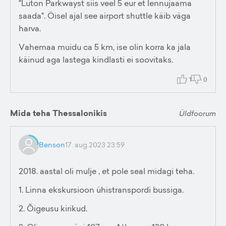
"Luton Parkwayst siis veel 5 eur et lennujaama
saada". Öisel ajal see airport shuttle käib väga
harva.
Vahemaa muidu ca 5 km, ise olin korra ka jala
käinud aga lastega kindlasti ei soovitaks.
1
0
Mida teha Thessalonikis
Üldfoorum
Benson
17. aug 2023 23:59
2018. aastal oli mulje , et pole seal midagi teha.
1. Linna ekskursioon ühistranspordi bussiga.
2. Õigeusu kirikud.