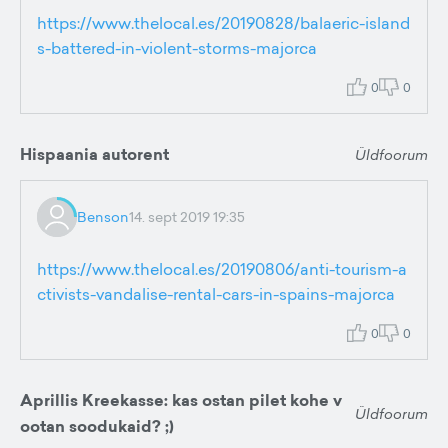
https://www.thelocal.es/20190828/balaeric-island
s-battered-in-violent-storms-majorca
0
0
Hispaania autorent
Üldfoorum
Benson
14. sept 2019 19:35
https://www.thelocal.es/20190806/anti-tourism-a
ctivists-vandalise-rental-cars-in-spains-majorca
0
0
Aprillis Kreekasse: kas ostan pilet kohe v
Üldfoorum
ootan soodukaid? ;)