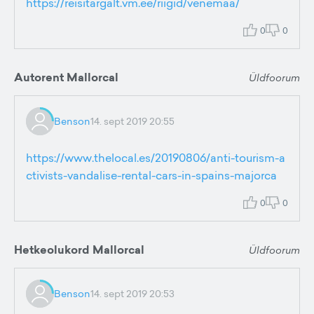
https://reisitargalt.vm.ee/riigid/venemaa/
0
0
Autorent Mallorcal
Üldfoorum
Benson
14. sept 2019 20:55
https://www.thelocal.es/20190806/anti-tourism-a
ctivists-vandalise-rental-cars-in-spains-majorca
0
0
Hetkeolukord Mallorcal
Üldfoorum
Benson
14. sept 2019 20:53