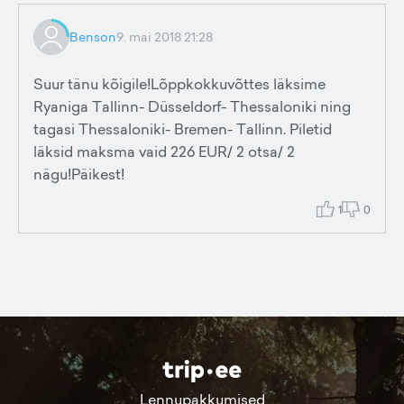
Benson
9. mai 2018 21:28
Suur tänu kõigile!Lõppkokkuvõttes läksime
Ryaniga Tallinn- Düsseldorf- Thessaloniki ning
tagasi Thessaloniki- Bremen- Tallinn. Piletid
läksid maksma vaid 226 EUR/ 2 otsa/ 2
nägu!Päikest!
1
0
Lennupakkumised