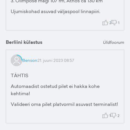
3. Olimpose mägi 107 rm, Athos ca 130 km
Ujumiskohad asuvad väljaspool linnapiiri.
2
1
Berliini külastus
Üldfoorum
Benson
21. juuni 2023 08:57
TÄHTIS
Automaadist ostetud pilet ei hakka kohe
kehtima!
Valideeri oma pilet platvormil asuvast terminalist!
1
2