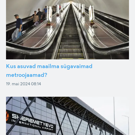
Kus asuvad maailma sügavaimad
metroojaamad?
19. mai 2024 08:14