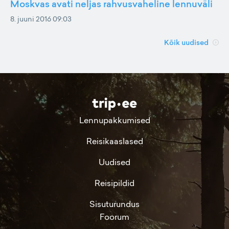
Moskvas avati neljas rahvusvaheline lennuväli
8. juuni 2016 09:03
Kõik uudised
Lennupakkumised
Reisikaaslased
Uudised
Reisipildid
Sisuturundus
Foorum