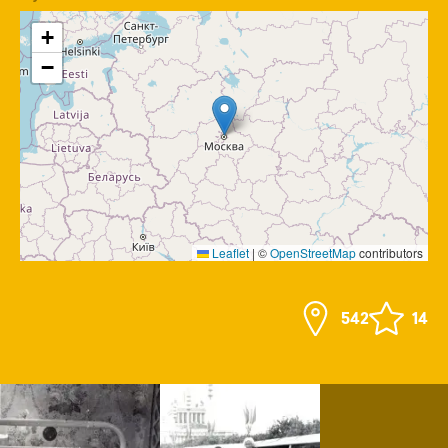
+
−
Leaflet
|
©
OpenStreetMap
contributors
542
14