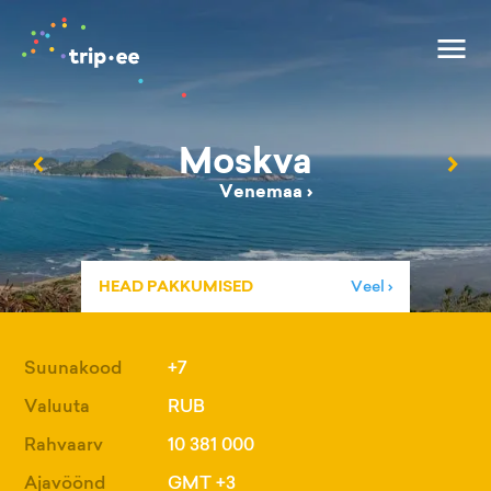
Moskva
‹
›
Venemaa
›
HEAD PAKKUMISED
Veel ›
Suunakood
+7
Valuuta
RUB
Rahvaarv
10 381 000
Ajavöönd
GMT +3