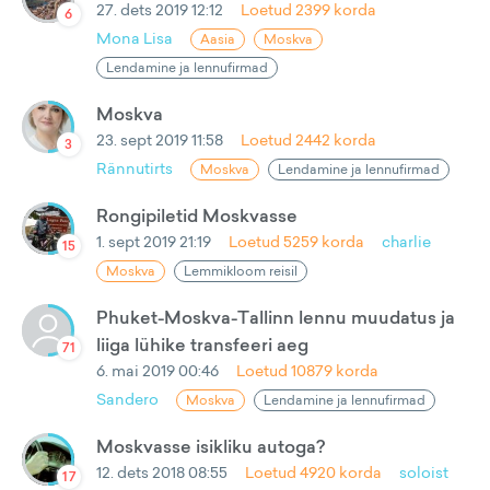
27. dets 2019 12:12
Loetud
2399
korda
6
Mona Lisa
Aasia
Moskva
Lendamine ja lennufirmad
Moskva
23. sept 2019 11:58
Loetud
2442
korda
3
Rännutirts
Moskva
Lendamine ja lennufirmad
Rongipiletid Moskvasse
1. sept 2019 21:19
Loetud
5259
korda
charlie
15
Moskva
Lemmikloom reisil
Phuket-Moskva-Tallinn lennu muudatus ja
liiga lühike transfeeri aeg
71
6. mai 2019 00:46
Loetud
10879
korda
Sandero
Moskva
Lendamine ja lennufirmad
Moskvasse isikliku autoga?
12. dets 2018 08:55
Loetud
4920
korda
soloist
17