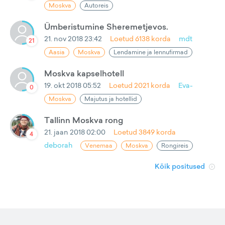
Moskva
Autoreis
Ümberistumine Sheremetjevos.
21. nov 2018 23:42
Loetud
6138
korda
mdt
21
Aasia
Moskva
Lendamine ja lennufirmad
Moskva kapselhotell
19. okt 2018 05:52
Loetud
2021
korda
Eva-
0
Moskva
Majutus ja hotellid
Tallinn Moskva rong
21. jaan 2018 02:00
Loetud
3849
korda
4
deborah
Venemaa
Moskva
Rongireis
Kõik positused