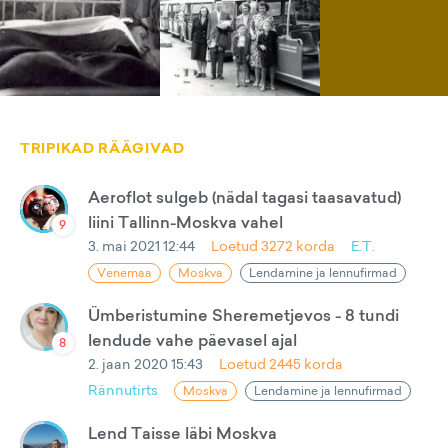
TRIPIKAD RÄÄGIVAD
Aeroflot sulgeb (nädal tagasi taasavatud)
liini Tallinn-Moskva vahel
9
3. mai 2021 12:44
Loetud
3272
korda
E.T.
Venemaa
Moskva
Lendamine ja lennufirmad
Ümberistumine Sheremetjevos - 8 tundi
lendude vahe päevasel ajal
8
2. jaan 2020 15:43
Loetud
2445
korda
Rännutirts
Moskva
Lendamine ja lennufirmad
Lend Taisse läbi Moskva