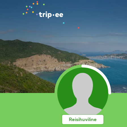
Reisihuviline