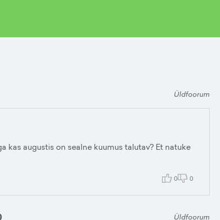
Üldfoorum
ga kas augustis on sealne kuumus talutav? Et natuke
0
0
0
Üldfoorum