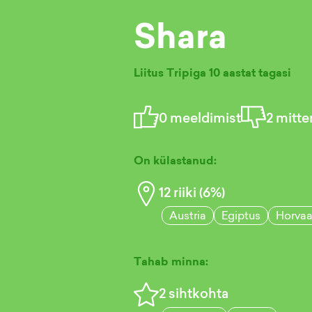
Shara
Liitus Tripiga
10 aastat tagasi
0
meeldimist
2
mitte
On külastanud:
12
riiki (
6
%)
Austria
Egiptus
Horvaa
Tahab minna:
2
sihtkohta