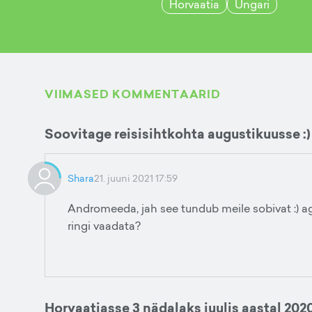
Horvaatia
Ungari
VIIMASED KOMMENTAARID
Soovitage reisisihtkohta augustikuusse :)
Shara
21. juuni 2021 17:59
Andromeeda, jah see tundub meile sobivat :) a
ringi vaadata?
Horvaatiasse 3 nädalaks juulis aastal 202