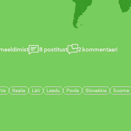
meeldimist
8
postitust
2
kommentaari
tia
Itaalia
Läti
Leedu
Poola
Slovakkia
Soome