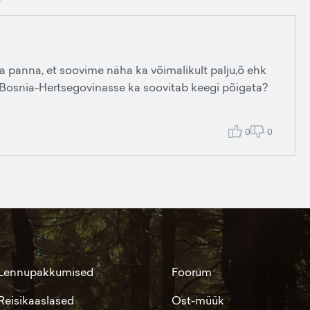
ja panna, et soovime näha ka võimalikult palju,õ ehk
as Bosnia-Hertsegovinasse ka soovitab keegi põigata?
0
0
Lennupakkumised
Foorum
Reisikaaslased
Ost-müük