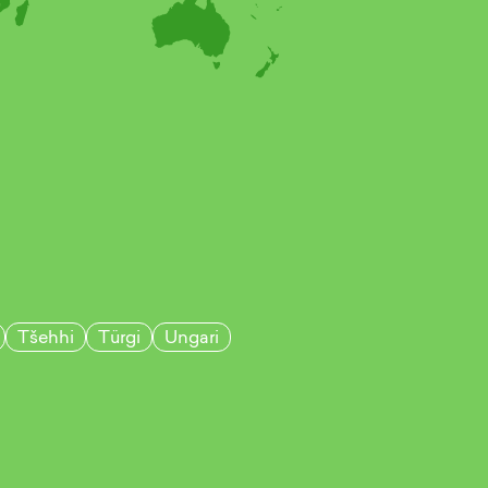
Tšehhi
Türgi
Ungari