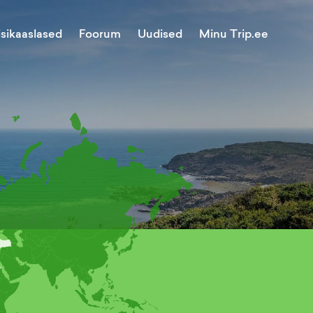
Minu Trip.ee
isikaaslased
Foorum
Uudised