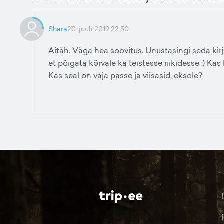
Shara
20. juuli 2019 22:50
Aitäh. Väga hea soovitus. Unustasingi seda kir
et põigata kõrvale ka teistesse riikidesse :) K
Kas seal on vaja passe ja viisasid, eksole?