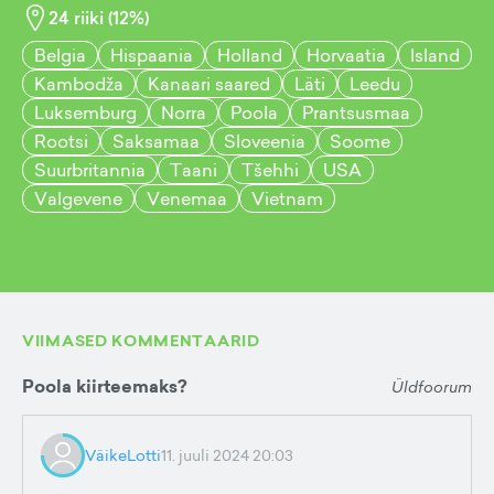
24
riiki (
12
%)
Belgia
Hispaania
Holland
Horvaatia
Island
Kambodža
Kanaari saared
Läti
Leedu
Luksemburg
Norra
Poola
Prantsusmaa
Rootsi
Saksamaa
Sloveenia
Soome
Suurbritannia
Taani
Tšehhi
USA
Valgevene
Venemaa
Vietnam
VIIMASED KOMMENTAARID
Poola kiirteemaks?
Üldfoorum
VäikeLotti
11. juuli 2024 20:03