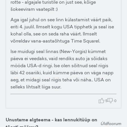
rotte - algajale turistile on just see, kõige
šokeeviram vaatepilt :)
Aga igal juhul on see linn külastamist väärt paik,
eriti 4. juulil. Ilmselt kogu USA tipphetk ja seal ise
kohal olla, see on seda raha väärt. Ilmselt
võrreldav vana-aastaõhtuga Time Squarel.
Ise muidugi seal linnas (New-Yorgis) kümmet
päeva ei veedaks, vaid rendiks auto ja sõidaks
mööda USA-d ringi. Ise olen sõitnud seal riigis
läbi 42 osariiki, kuid kümme päeva on väga napp
aeg, et midagi seal riigis teha või näha.. USA on
selleks lihtsalt liiga suur.
5
0
Unustame algteema - kas lennukitüüp on
Üldfoorum