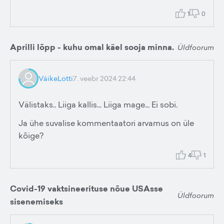
1
0
Aprilli lõpp - kuhu omal käel sooja minna.
Üldfoorum
VäikeLotti
7. veebr 2024 22:44
Välistaks.. Liiga kallis... Liiga mage... Ei sobi.
Ja ühe suvalise kommentaatori arvamus on üle
kõige?
4
1
Covid-19 vaktsineerituse nõue USAsse
Üldfoorum
sisenemiseks