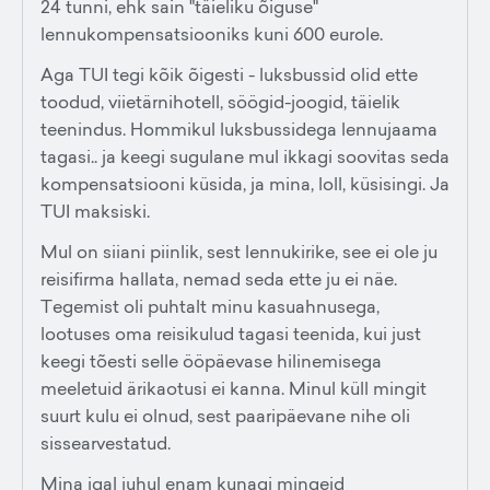
24 tunni, ehk sain "täieliku õiguse"
lennukompensatsiooniks kuni 600 eurole.
Aga TUI tegi kõik õigesti - luksbussid olid ette
toodud, viietärnihotell, söögid-joogid, täielik
teenindus. Hommikul luksbussidega lennujaama
tagasi.. ja keegi sugulane mul ikkagi soovitas seda
kompensatsiooni küsida, ja mina, loll, küsisingi. Ja
TUI maksiski.
Mul on siiani piinlik, sest lennukirike, see ei ole ju
reisifirma hallata, nemad seda ette ju ei näe.
Tegemist oli puhtalt minu kasuahnusega,
lootuses oma reisikulud tagasi teenida, kui just
keegi tõesti selle ööpäevase hilinemisega
meeletuid ärikaotusi ei kanna. Minul küll mingit
suurt kulu ei olnud, sest paaripäevane nihe oli
sissearvestatud.
Mina igal juhul enam kunagi mingeid