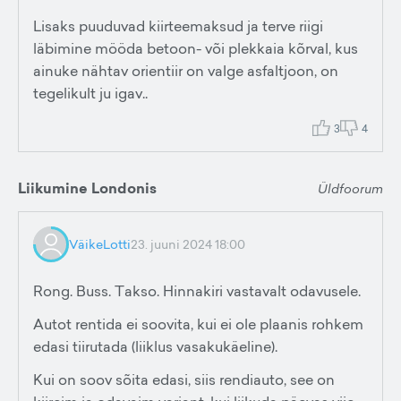
Lisaks puuduvad kiirteemaksud ja terve riigi
läbimine mööda betoon- või plekkaia kõrval, kus
ainuke nähtav orientiir on valge asfaltjoon, on
tegelikult ju igav..
3
4
Liikumine Londonis
Üldfoorum
VäikeLotti
23. juuni 2024 18:00
Rong. Buss. Takso. Hinnakiri vastavalt odavusele.
Autot rentida ei soovita, kui ei ole plaanis rohkem
edasi tiirutada (liiklus vasakukäeline).
Kui on soov sõita edasi, siis rendiauto, see on