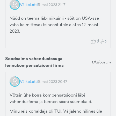
VäikeLotti
5. mai 2023 21:17
Nüüd on teema läbi niikuinii - sõit on USA-sse
vaba ka mittevaktsineeritutele alates 12. maist
2023.
2
6
Soodsaima vahendustasuga
Üldfoorum
lennukompensatsiooni firma
VäikeLotti
5. mai 2023 20:47
Võtsin ühe korra kompensatsiooni läbi
vahendusfirma ja tunnen siiani süümekaid.
Minu reisikorraldaja oli TUI. Väljalend hilines üle