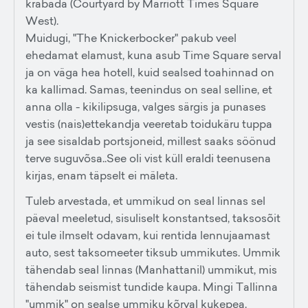
krabada (Courtyard by Marriott Times Square
West).
Muidugi, "The Knickerbocker" pakub veel
ehedamat elamust, kuna asub Time Square serval
ja on väga hea hotell, kuid sealsed toahinnad on
ka kallimad. Samas, teenindus on seal selline, et
anna olla - kikilipsuga, valges särgis ja punases
vestis (nais)ettekandja veeretab toidukäru tuppa
ja see sisaldab portsjoneid, millest saaks söönud
terve suguvõsa..See oli vist küll eraldi teenusena
kirjas, enam täpselt ei mäleta.
Tuleb arvestada, et ummikud on seal linnas sel
päeval meeletud, sisuliselt konstantsed, taksosõit
ei tule ilmselt odavam, kui rentida lennujaamast
auto, sest taksomeeter tiksub ummikutes. Ummik
tähendab seal linnas (Manhattanil) ummikut, mis
tähendab seismist tundide kaupa. Mingi Tallinna
"ummik" on sealse ummiku kõrval kukepea.