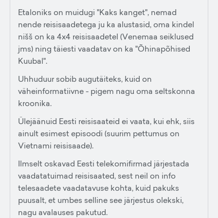
Etaloniks on muidugi "Kaks kanget", nemad
nende reisisaadetega ju ka alustasid, oma kindel
nišš on ka 4x4 reisisaadetel (Venemaa seiklused
jms) ning täiesti vaadatav on ka "Õhinapõhised
Kuubal".
Uhhuduur sobib augutäiteks, kuid on
väheinformatiivne - pigem nagu oma seltskonna
kroonika.
Ülejäänuid Eesti reisisaateid ei vaata, kui ehk, siis
ainult esimest episoodi (suurim pettumus on
Vietnami reisisaade).
Ilmselt oskavad Eesti telekomifirmad järjestada
vaadatatuimad reisisaated, sest neil on info
telesaadete vaadatavuse kohta, kuid pakuks
puusalt, et umbes selline see järjestus olekski,
nagu avalauses pakutud.