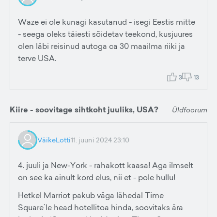
Waze ei ole kunagi kasutanud - isegi Eestis mitte
- seega oleks täiesti sõidetav teekond, kusjuures
olen läbi reisinud autoga ca 30 maailma riiki ja
terve USA.
3
13
Kiire - soovitage sihtkoht juuliks, USA?
Üldfoorum
VäikeLotti
11. juuni 2024 23:10
4. juuli ja New-York - rahakott kaasa! Aga ilmselt
on see ka ainult kord elus, nii et - pole hullu!
Hetkel Marriot pakub väga lähedal Time
Square`le head hotellitoa hinda, soovitaks ära