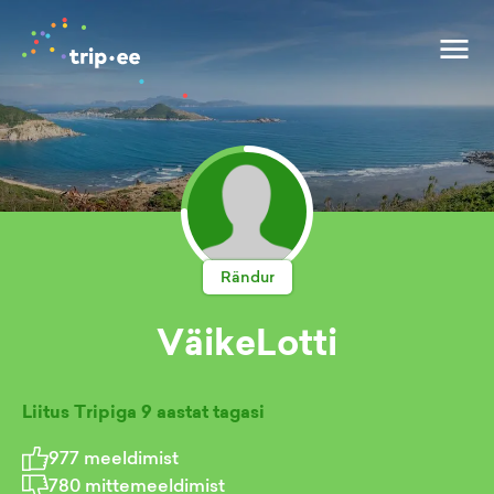
Rändur
VäikeLotti
Liitus Tripiga
9 aastat tagasi
977
meeldimist
780
mittemeeldimist