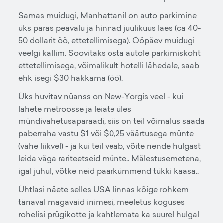
Samas muidugi, Manhattanil on auto parkimine
üks paras peavalu ja hinnad juulikuus laes (ca 40-
50 dollarit öö, ettetellimisega). Ööpäev muidugi
veelgi kallim. Soovitaks osta autole parkimiskoht
ettetellimisega, võimalikult hotelli lähedale, saab
ehk isegi $30 hakkama (öö).
Üks huvitav nüanss on New-Yorgis veel - kui
lähete metroosse ja leiate üles
mündivahetusaparaadi, siis on teil võimalus saada
paberraha vastu $1 või $0,25 väärtusega münte
(vähe liikvel) - ja kui teil veab, võite nende hulgast
leida väga rariteetseid münte.. Mälestusemetena,
igal juhul, võtke neid paarkümmend tükki kaasa..
Ühtlasi näete selles USA linnas kõige rohkem
tänaval magavaid inimesi, meeletus koguses
rohelisi prügikotte ja kahtlemata ka suurel hulgal