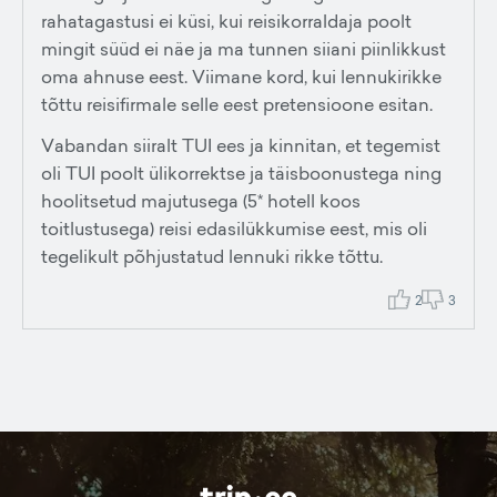
rahatagastusi ei küsi, kui reisikorraldaja poolt
mingit süüd ei näe ja ma tunnen siiani piinlikkust
oma ahnuse eest. Viimane kord, kui lennukirikke
tõttu reisifirmale selle eest pretensioone esitan.
Vabandan siiralt TUI ees ja kinnitan, et tegemist
oli TUI poolt ülikorrektse ja täisboonustega ning
hoolitsetud majutusega (5* hotell koos
toitlustusega) reisi edasilükkumise eest, mis oli
tegelikult põhjustatud lennuki rikke tõttu.
2
3