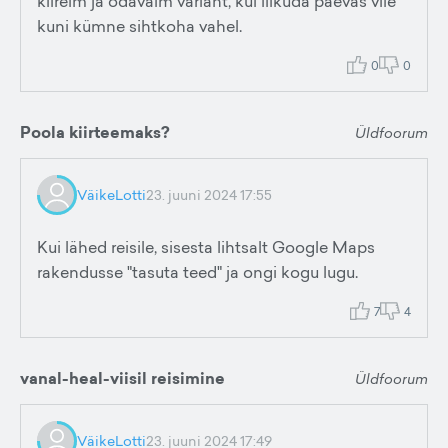
kiireim ja odavaim variant, kui liikuda päevas viie
kuni kümne sihtkoha vahel.
0
0
Poola kiirteemaks?
Üldfoorum
VäikeLotti
23. juuni 2024 17:55
Kui lähed reisile, sisesta lihtsalt Google Maps
rakendusse "tasuta teed" ja ongi kogu lugu.
7
4
vanal-heal-viisil reisimine
Üldfoorum
VäikeLotti
23. juuni 2024 17:49