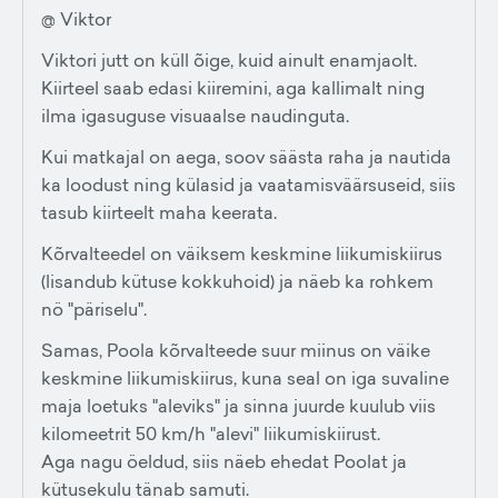
@ Viktor
Viktori jutt on küll õige, kuid ainult enamjaolt.
Kiirteel saab edasi kiiremini, aga kallimalt ning
ilma igasuguse visuaalse naudinguta.
Kui matkajal on aega, soov säästa raha ja nautida
ka loodust ning külasid ja vaatamisväärsuseid, siis
tasub kiirteelt maha keerata.
Kõrvalteedel on väiksem keskmine liikumiskiirus
(lisandub kütuse kokkuhoid) ja näeb ka rohkem
nö "päriselu".
Samas, Poola kõrvalteede suur miinus on väike
keskmine liikumiskiirus, kuna seal on iga suvaline
maja loetuks "aleviks" ja sinna juurde kuulub viis
kilomeetrit 50 km/h "alevi" liikumiskiirust.
Aga nagu öeldud, siis näeb ehedat Poolat ja
kütusekulu tänab samuti.