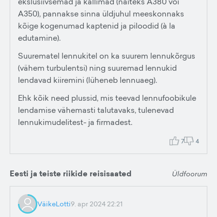
ekslusiivsemad ja kallimad (näiteks A380 või
A350), pannakse sinna üldjuhul meeskonnaks
kõige kogenumad kaptenid ja piloodid (à la
edutamine).
Suurematel lennukitel on ka suurem lennukõrgus
(vähem turbulentsi) ning suuremad lennukid
lendavad kiiremini (lüheneb lennuaeg).
Ehk kõik need plussid, mis teevad lennufoobikule
lendamise vähemasti talutavaks, tulenevad
lennukimudelitest- ja firmadest.
7
4
Eesti ja teiste riikide reisisaated
Üldfoorum
VäikeLotti
9. apr 2024 22:21