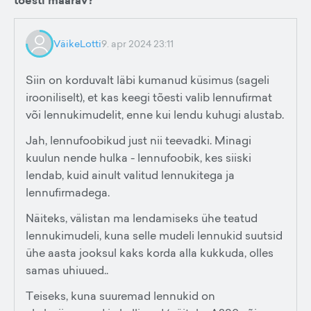
tõesti määrav?
VäikeLotti
9. apr 2024 23:11
Siin on korduvalt läbi kumanud küsimus (sageli
irooniliselt), et kas keegi tõesti valib lennufirmat
või lennukimudelit, enne kui lendu kuhugi alustab.
Jah, lennufoobikud just nii teevadki. Minagi
kuulun nende hulka - lennufoobik, kes siiski
lendab, kuid ainult valitud lennukitega ja
lennufirmadega.
Näiteks, välistan ma lendamiseks ühe teatud
lennukimudeli, kuna selle mudeli lennukid suutsid
ühe aasta jooksul kaks korda alla kukkuda, olles
samas uhiuued..
Teiseks, kuna suuremad lennukid on