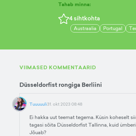
Tahab minna:
4
sihtkohta
Austraalia
Portugal
Te
VIIMASED KOMMENTAARID
Düsseldorfist rongiga Berliini
Tuuuuuli
31. okt 2023 08:48
Ei hakka uut teemat tegema. Küsin koheselt si
tagasi sõita Düsseldorfist Tallinna, kuid ümbe
Jõuab?