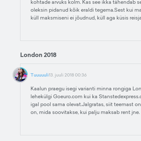
kohtade arvuks kolm. Kas see ikka tähendab seda
oleksin pidanud kõik eraldi tegema.Sest kui ma 
küll maksmiseni ei jõudnud, küll aga küsis reisja
London 2018
Tuuuuuli
13. juuli 2018 00:36
Kaalun praegu isegi varianti minna rongiga Lon
lehekülgi Goeuro.com kui ka Stanstedexpress.
igal pool sama olevat.Jalgratas, siit teemast o
on, mida soovitakse, kui palju maksab rent jne.