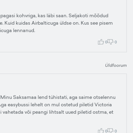
sipagasi kohvriga, kas läbi saan. Seljakoti mõõdud
le. Kuid kuidas Airbalticuga üldse on. Kus see pisem
ticuga lennanud.
0
0
Üldfoorum
 Minu Saksamaa lend tühistati, aga saime otselennu
ga easybussi lehelt on mul ostetud piletid Victoria
i vahetada või peangi lihtsalt uued piletid ostma, et
0
0