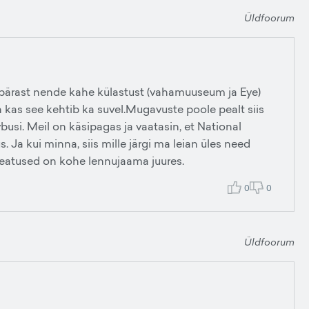
Üldfoorum
et pärast nende kahe külastust (vahamuuseum ja Eye)
ah kas see kehtib ka suvel.Mugavuste poole pealt siis
busi. Meil on käsipagas ja vaatasin, et National
. Ja kui minna, siis mille järgi ma leian üles need
peatused on kohe lennujaama juures.
0
0
Üldfoorum