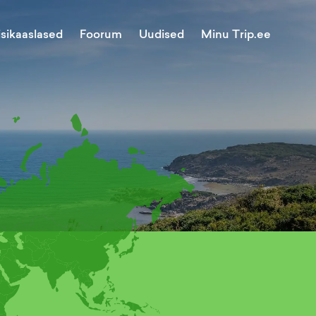
Minu Trip.ee
isikaaslased
Foorum
Uudised