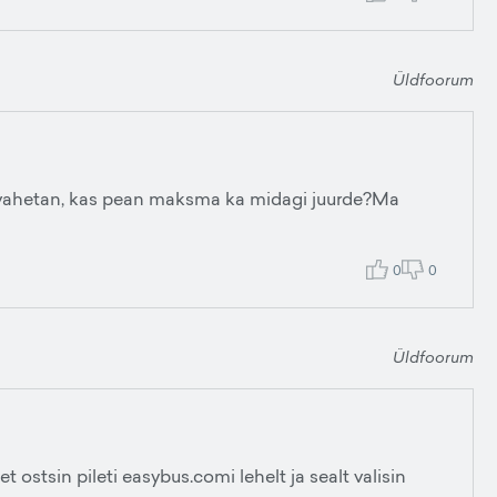
Üldfoorum
a vahetan, kas pean maksma ka midagi juurde?Ma
0
0
Üldfoorum
et ostsin pileti easybus.comi lehelt ja sealt valisin