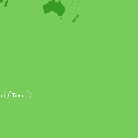
ni
Tšehhi