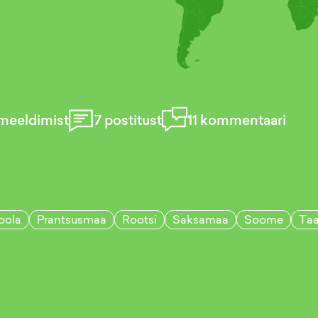
meeldimist
7
postitust
11
kommentaari
oola
Prantsusmaa
Rootsi
Saksamaa
Soome
Taa