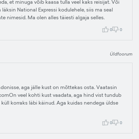
, et minuga võib kaasa tulla veel kaks reisijat. Või
läksin National Expressi kodulehele, siis ma seal
te nimesid. Ma olen alles täiesti algaja selles.
0
0
Üldfoorum
donisse, aga jälle kust on mõttekas osta. Vaatasin
comOn veel kohti kust vaadata, aga hind vist tundub
n küll korraks läbi käinud. Aga kuidas nendega üldse
0
0