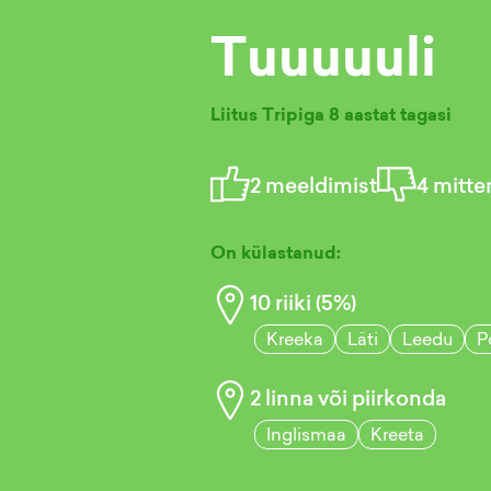
Tuuuuuli
Liitus Tripiga
8 aastat tagasi
2
meeldimist
4
mitte
On külastanud:
10
riiki (
5
%)
Kreeka
Läti
Leedu
P
2
linna või piirkonda
Inglismaa
Kreeta