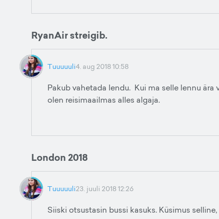
RyanAir streigib.
Tuuuuuli
4. aug 2018 10:58
Pakub vahetada lendu. Kui ma selle lennu är
olen reisimaailmas alles algaja.
London 2018
Tuuuuuli
23. juuli 2018 12:26
Siiski otsustasin bussi kasuks. Küsimus selline, 