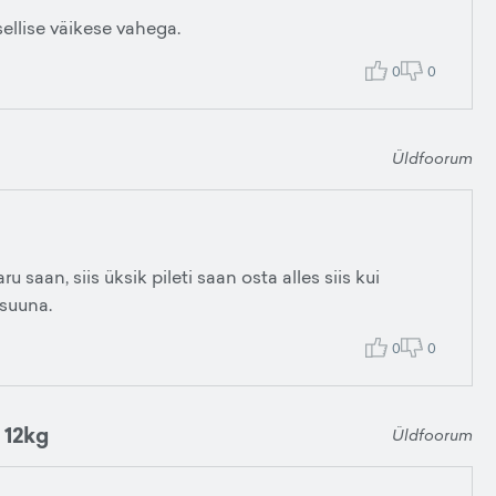
llise väikese vahega.
0
0
Üldfoorum
aan, siis üksik pileti saan osta alles siis kui
 suuna.
0
0
 12kg
Üldfoorum