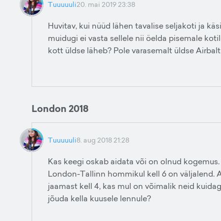
Tuuuuuli
20. mai 2019 23:38
Huvitav, kui nüüd lähen tavalise seljakoti ja kä
muidugi ei vasta sellele nii öelda pisemale koti
kott üldse läheb? Pole varasemalt üldse Airbal
London 2018
Tuuuuuli
8. aug 2018 21:28
Kas keegi oskab aidata või on olnud kogemus.
London-Tallinn hommikul kell 6 on väljalend. A
jaamast kell 4, kas mul on võimalik neid kuidag
jõuda kella kuusele lennule?