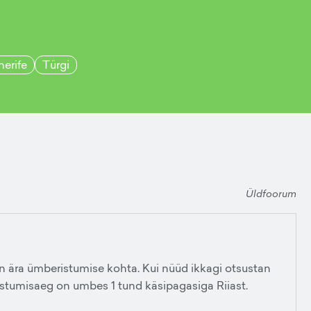
nerife
Türgi
Üldfoorum
in ära ümberistumise kohta. Kui nüüd ikkagi otsustan
ristumisaeg on umbes 1 tund käsipagasiga Riiast.