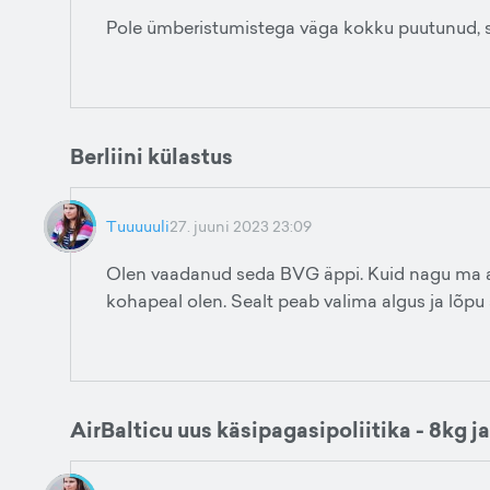
Pole ümberistumistega väga kokku puutunud, se
Berliini külastus
Tuuuuuli
27. juuni 2023 23:09
Olen vaadanud seda BVG äppi. Kuid nagu ma aru s
kohapeal olen. Sealt peab valima algus ja lõpu
AirBalticu uus käsipagasipoliitika - 8kg ja