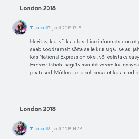
London 2018
Tuuuuuli
7. juuli 2018 13:15
Huvitav, kus võiks olla selline informatsioon 
saab soodsamalt sõita selle kruiisiga. Ise asi j
kas National Express on okei, või eelistaks easy
Express läheb isegi 15 minutit varem kui easybus
peatused. Mõtlen seda sellisena, et kas need 
London 2018
Tuuuuuli
3. juuli 2018 14:56