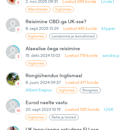
2. nov 2025 09:31
Loetud
690
korda
Linda:)
3
Manchester
Inglismaa
Reisimine CBD-ga UK-sse?
8. sept 2025 13:29
Loetud
445
korda
klipper
0
Inglismaa
Lendamine ja lennufirmad
Alaealise õega reisimine
15. dets 2024 13:02
Loetud
718
korda
sandra.p
2
Inglismaa
Rongiühendus Inglismaal
8. juuni 2024 09:37
Loetud
471
korda
4
Albert Erepuu
Inglismaa
Rongireis
Eurod naelte vastu
20. sept 2023 10:19
Loetud
1351
korda
ÜGK
16
Inglismaa
Raha ja hinnad
UK lennujaama ostudega EU-sse