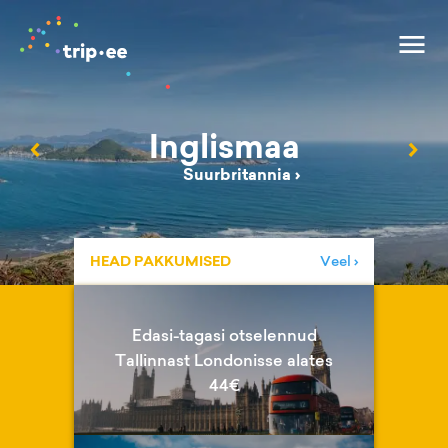
Inglismaa
‹
›
Suurbritannia
›
HEAD PAKKUMISED
Veel ›
Edasi-tagasi otselennud
Tallinnast Londonisse alates
44€