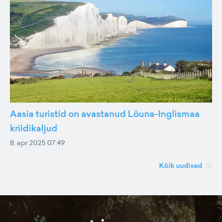
Aasia turistid on avastanud Lõuna-Inglismaa
kriidikaljud
8. apr 2025 07:49
Kõik uudised