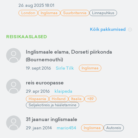
26. aug 2025 18:01
London
Inglismaa
Suurbritannia
Linnapuhkus
Kõik pakkumised
REISIKAASLASED
Inglismaale elama, Dorseti piirkonda
(Bournemouthi)
19. sept 2016
Sirle Tilk
Inglismaa
reis euroopasse
29. apr 2016
klaipeda
Hispaania
Holland
Itaalia
+89
Seljakotireis ja hääletamine
31 jaanuar inglismaale
29. jaan 2014
mario454
Inglismaa
Autoreis