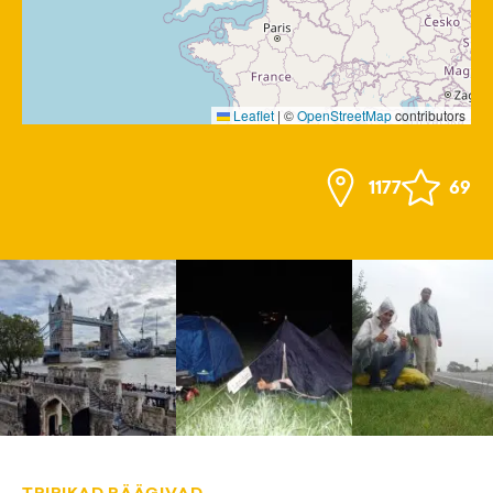
Leaflet
|
©
OpenStreetMap
contributors
1177
69