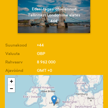
Edasi-tagasi otselennud
Tallinnast Londonisse alates
46€
Suunakood
+44
Valuuta
GBP
Rahvaarv
8 962 000
Ajavöönd
GMT +0
+
−