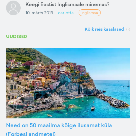
Keegi Eestist Inglismaale minemas?
10. märts 2013
carlotta
Inglismaa
Kõik reisikaaslased
UUDISED
Need on 50 maailma kõige ilusamat küla
(Forbesi andmetel)