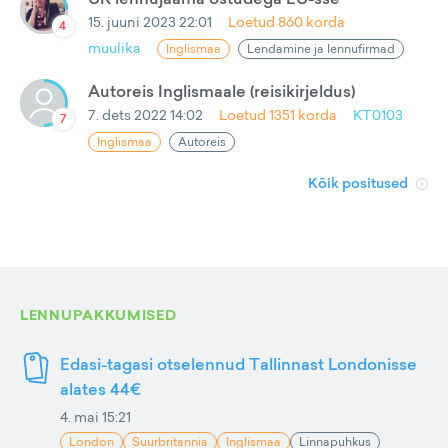
15. juuni 2023 22:01
Loetud
860
korda
4
muulika
Inglismaa
Lendamine ja lennufirmad
Autoreis Inglismaale (reisikirjeldus)
7. dets 2022 14:02
Loetud
1351
korda
KT0103
7
Inglismaa
Autoreis
Kõik positused
LENNUPAKKUMISED
Edasi-tagasi otselennud Tallinnast Londonisse
alates 44€
4. mai 15:21
London
Suurbritannia
Inglismaa
Linnapuhkus