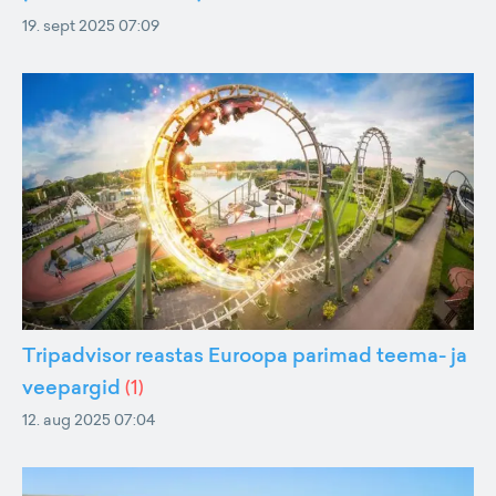
19. sept 2025 07:09
Tripadvisor reastas Euroopa parimad teema- ja
veepargid
(
1
)
12. aug 2025 07:04