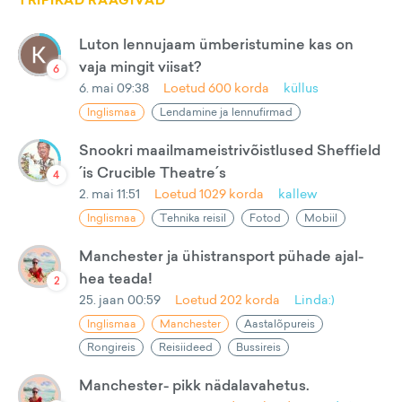
TRIPIKAD RÄÄGIVAD
Luton lennujaam ümberistumine kas on
vaja mingit viisat?
6
6. mai 09:38
Loetud
600
korda
küllus
Inglismaa
Lendamine ja lennufirmad
Snookri maailmameistrivõistlused Sheffield
´is Crucible Theatre´s
4
2. mai 11:51
Loetud
1029
korda
kallew
Inglismaa
Tehnika reisil
Fotod
Mobiil
Manchester ja ühistransport pühade ajal-
hea teada!
2
25. jaan 00:59
Loetud
202
korda
Linda:)
Inglismaa
Manchester
Aastalõpureis
Rongireis
Reisiideed
Bussireis
Manchester- pikk nädalavahetus.