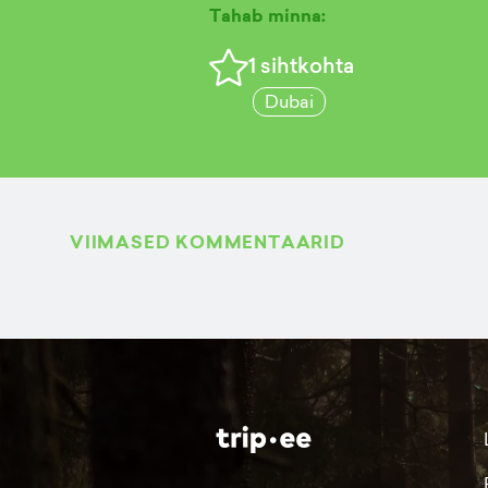
Tahab minna:
1
sihtkohta
Dubai
VIIMASED KOMMENTAARID