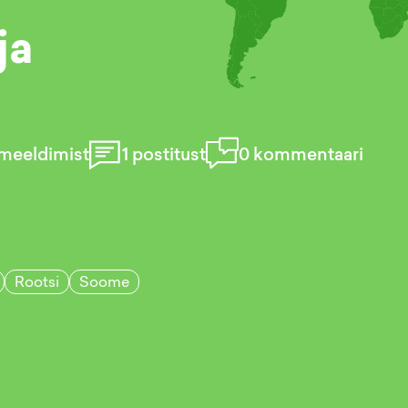
ja
meeldimist
1
postitust
0
kommentaari
Rootsi
Soome