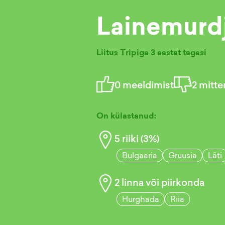
Lainemurd
Liitus Tripiga
3 aastat tagasi
0
meeldimist
2
mitte
On külastanud:
5
riiki (
3
%)
Bulgaaria
Gruusia
Läti
2
linna või piirkonda
Hurghada
Riia