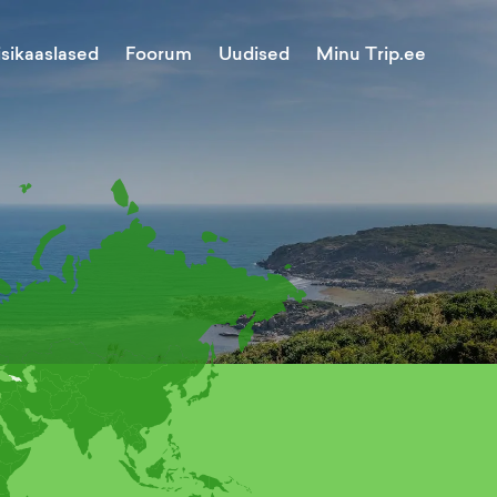
Minu Trip.ee
isikaaslased
Foorum
Uudised