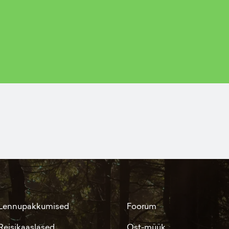
Lennupakkumised
Foorum
Reisikaaslased
Ost-müük